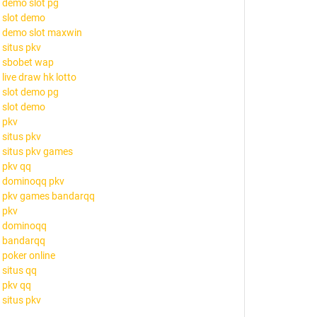
demo slot pg
slot demo
demo slot maxwin
situs pkv
sbobet wap
live draw hk lotto
slot demo pg
slot demo
pkv
situs pkv
situs pkv games
pkv qq
dominoqq pkv
pkv games bandarqq
pkv
dominoqq
bandarqq
poker online
situs qq
pkv qq
situs pkv