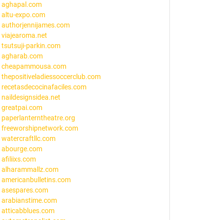
aghapal.com
altu-expo.com
authorjennijames.com
viajearoma.net
tsutsuji-parkin.com
agharab.com
cheapammousa.com
thepositiveladiessoccerclub.com
recetasdecocinafaciles.com
naildesignsidea.net
greatpai.com
paperlanterntheatre.org
freeworshipnetwork.com
watercraftllc.com
abourge.com
afiliixs.com
alharammallz.com
americanbulletins.com
asespares.com
arabianstime.com
atticabblues.com