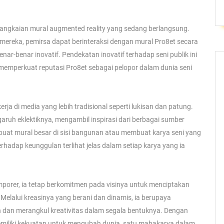
 rangkaian mural augmented reality yang sedang berlangsung.
mereka, pemirsa dapat berinteraksi dengan mural Pro8et secara
ar-benar inovatif. Pendekatan inovatif terhadap seni publik ini
, memperkuat reputasi Pro8et sebagai pelopor dalam dunia seni
kerja di media yang lebih tradisional seperti lukisan dan patung.
uh eklektiknya, mengambil inspirasi dari berbagai sumber
buat mural besar di sisi bangunan atau membuat karya seni yang
rhadap keunggulan terlihat jelas dalam setiap karya yang ia
mporer, ia tetap berkomitmen pada visinya untuk menciptakan
 Melalui kreasinya yang berani dan dinamis, ia berupaya
aan dan merangkul kreativitas dalam segala bentuknya. Dengan
emiliki kekuatan untuk mengubah dunia, satu mahakarya dalam