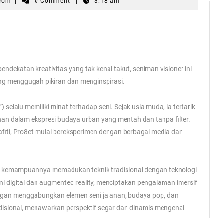
admin@casino888world.com
com
|
0 Comment
|
3:18 am
endekatan kreativitas yang tak kenal takut, seniman visioner ini
ng menggugah pikiran dan menginspirasi.
) selalu memiliki minat terhadap seni. Sejak usia muda, ia tertarik
han dalam ekspresi budaya urban yang mentah dan tanpa filter.
fiti, Pro8et mulai bereksperimen dengan berbagai media dan
h kemampuannya memadukan teknik tradisional dengan teknologi
i digital dan augmented reality, menciptakan pengalaman imersif
engan menggabungkan elemen seni jalanan, budaya pop, dan
adisional, menawarkan perspektif segar dan dinamis mengenai