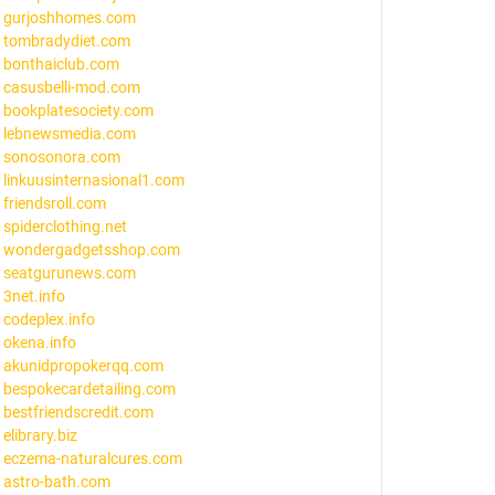
gurjoshhomes.com
tombradydiet.com
bonthaiclub.com
casusbelli-mod.com
bookplatesociety.com
lebnewsmedia.com
sonosonora.com
linkuusinternasional1.com
friendsroll.com
spiderclothing.net
wondergadgetsshop.com
seatgurunews.com
3net.info
codeplex.info
okena.info
akunidpropokerqq.com
bespokecardetailing.com
bestfriendscredit.com
elibrary.biz
eczema-naturalcures.com
astro-bath.com