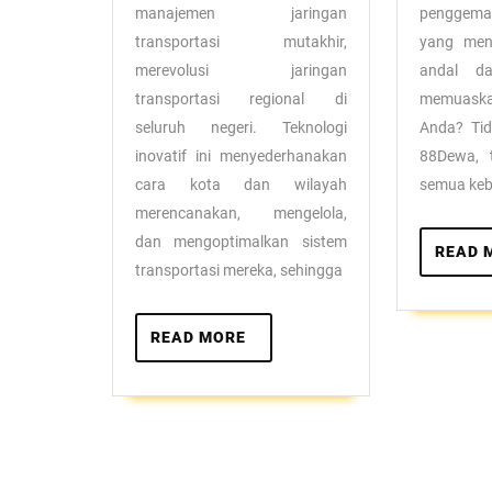
Merevolusi
manajemen jaringan
penggema
Jaringan
transportasi mutakhir,
yang men
Transportasi
merevolusi jaringan
andal d
Regional
transportasi regional di
memuaska
seluruh negeri. Teknologi
Anda? Tida
inovatif ini menyederhanakan
88Dewa, 
cara kota dan wilayah
semua keb
merencanakan, mengelola,
dan mengoptimalkan sistem
READ 
transportasi mereka, sehingga
READ
READ MORE
MORE