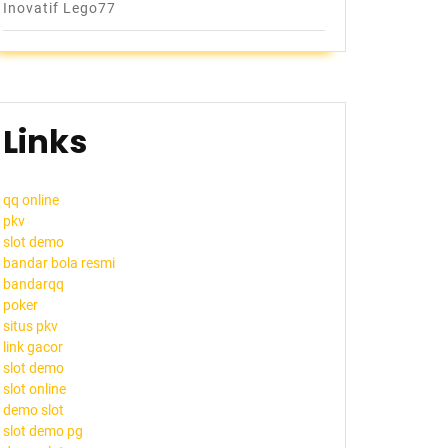
Inovatif Lego77
Links
qq online
pkv
slot demo
bandar bola resmi
bandarqq
poker
situs pkv
link gacor
slot demo
slot online
demo slot
slot demo pg