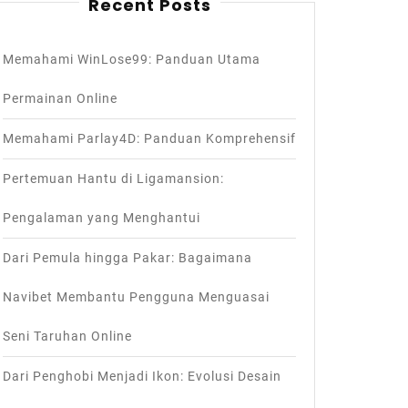
Recent Posts
Memahami WinLose99: Panduan Utama
Permainan Online
Memahami Parlay4D: Panduan Komprehensif
Pertemuan Hantu di Ligamansion:
Pengalaman yang Menghantui
Dari Pemula hingga Pakar: Bagaimana
Navibet Membantu Pengguna Menguasai
Seni Taruhan Online
Dari Penghobi Menjadi Ikon: Evolusi Desain