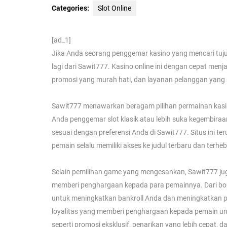
2025
Categories:
Slot Online
[ad_1]
Jika Anda seorang penggemar kasino yang mencari tuju
lagi dari Sawit777. Kasino online ini dengan cepat menj
promosi yang murah hati, dan layanan pelanggan yang 
Sawit777 menawarkan beragam pilihan permainan kasino
Anda penggemar slot klasik atau lebih suka kegembiraa
sesuai dengan preferensi Anda di Sawit777. Situs ini
pemain selalu memiliki akses ke judul terbaru dan terheb
Selain pemilihan game yang mengesankan, Sawit777 j
memberi penghargaan kepada para pemainnya. Dari bon
untuk meningkatkan bankroll Anda dan meningkatkan pe
loyalitas yang memberi penghargaan kepada pemain unt
seperti promosi eksklusif, penarikan yang lebih cepat, 