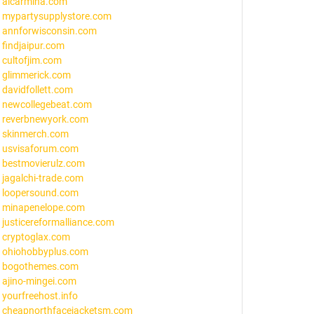
aicarmina.com
mypartysupplystore.com
annforwisconsin.com
findjaipur.com
cultofjim.com
glimmerick.com
davidfollett.com
newcollegebeat.com
reverbnewyork.com
skinmerch.com
usvisaforum.com
bestmovierulz.com
jagalchi-trade.com
loopersound.com
minapenelope.com
justicereformalliance.com
cryptoglax.com
ohiohobbyplus.com
bogothemes.com
ajino-mingei.com
yourfreehost.info
cheapnorthfacejacketsm.com