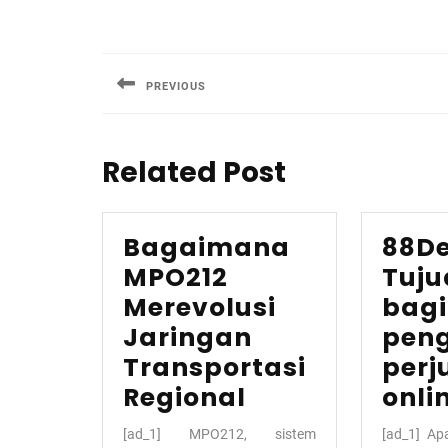
Post
navigation
PREVIOUS
Previous
post:
Related Post
Bagaimana
88D
MPO212
Tuju
Merevolusi
bagi
Jaringan
pen
Transportasi
perj
Bagaimana
Regional
onli
MPO212
[ad_1] MPO212, sistem
[ad_1] A