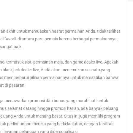
an akhir untuk memuaskan hasrat permainan Anda, tidak terlihat
adi favorit di antara para pemain karena berbagai permainannya,
sangat baik.
, termasuk slot, permainan meja, dan game dealer live. Apakah
n blackjack dealer live, Anda akan menemukan sesuatu yang
 terus memperbarui pilihan permainannya untuk memastikan bahwa
at di pasaran.
uga menawarkan promosi dan bonus yang murah hati untuk
us selamat datang hingga promosi harian, ada banyak peluang
luang Anda untuk menang besar. Situs ini juga memiliki program
uk perlindungan mereka yang berkelanjutan, dengan fasilitas
dan layanan pelanggan yang dipersonalisasi.