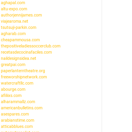
aghapal.com
altu-expo.com
authorjennijames.com
viajearoma.net
tsutsuji-parkin.com
agharab.com
cheapammousa.com
thepositiveladiessoccerclub.com
recetasdecocinafaciles.com
naildesignsidea.net
greatpai.com
paperlanterntheatre.org
freeworshipnetwork.com
watercraftllc.com
abourge.com
afiliixs.com
alharammallz.com
americanbulletins.com
asespares.com
arabianstime.com
atticabblues.com