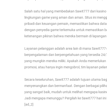
Salah satu hal yang membedakan Sawit777 dari kasino
lingkungan game yang aman dan aman. Situs ini menggu
pribadi dan keuangan pemain, memastikan bahwa data m
dengan penyedia game terkemuka untuk memastikan b
ketenangan pikiran bahwa mereka bermain di lapangan 
Layanan pelanggan adalah area lain di mana Sawit777 u
berpengalaman dan berpengetahuan yang tersedia 24
yang mungkin mereka miliki. Apakah Anda memerlukan 
promosi, atau hanya ingin mengobrol, tim layanan pel
Secara keseluruhan, Sawit777 adalah tujuan utama ba
menyenangkan dan bermanfaat. Dengan berbagai piliha
yang sangat baik, mudah untuk melihat mengapa kasino o
Jadi mengapa menunggu? Pergilah ke Sawit777 hari ini
[ad_2]