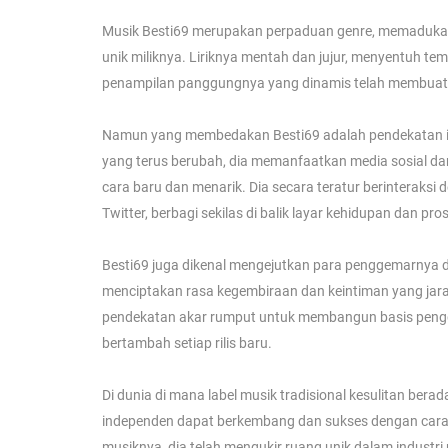
Musik Besti69 merupakan perpaduan genre, memadukan 
unik miliknya. Liriknya mentah dan jujur, menyentuh te
penampilan panggungnya yang dinamis telah membuatny
Namun yang membedakan Besti69 adalah pendekatan in
yang terus berubah, dia memanfaatkan media sosial da
cara baru dan menarik. Dia secara teratur berinteraksi
Twitter, berbagi sekilas di balik layar kehidupan dan p
Besti69 juga dikenal mengejutkan para penggemarnya 
menciptakan rasa kegembiraan dan keintiman yang jarang
pendekatan akar rumput untuk membangun basis pengge
bertambah setiap rilis baru.
Di dunia di mana label musik tradisional kesulitan bera
independen dapat berkembang dan sukses dengan cara me
musiknya, dia telah mengukir ruang unik dalam industri