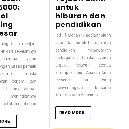
5000:
untuk
ol
hiburan dan
Monas
ing
pendidikan
Temukan
Tujua
esar
[ad_1] Monas77 adalah tujuan
Kekuatan
akhir
satu atap untuk hiburan dan
ming telah menjadi
GBO5000:
untuk
pendidikan, menawarkan
uler dari sebelumnya
Konsol
hibur
berbagai kegiatan dan layanan
beberapa tahun
Gaming
dan
untuk melayani semua
dengan jutaan pemain
kelompok umur. Apakah Anda
:
Terbesar
pendi
luruh dunia
mencari hari yang
skan berjam -jam
menyenangkan bersama
 di dunia virtual.
keluarga atau berusaha
 meningkatnya
n untuk pengalaman
READ
READ MORE
MORE
READ
MORE
sial
MORE