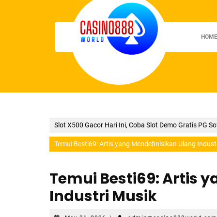
Skip
to
content
HOM
Slot X500 Gacor Hari Ini, Coba Slot Demo Gratis PG So
Temui Besti69: Artis yang Mendefinisikan Ulang Indust
Temui Besti69: Artis 
Industri Musik