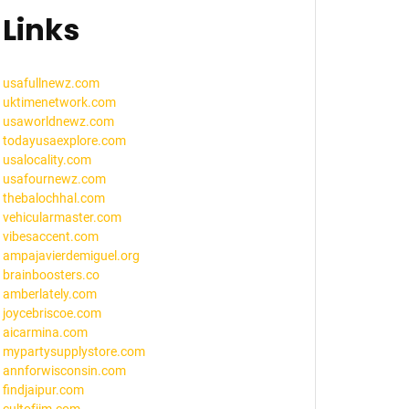
Links
77:
usafullnewz.com
n
uktimenetwork.com
usaworldnewz.com
todayusaexplore.com
usalocality.com
an
usafournewz.com
thebalochhal.com
vehicularmaster.com
dikan
vibesaccent.com
ampajavierdemiguel.org
brainboosters.co
amberlately.com
joycebriscoe.com
aicarmina.com
mypartysupplystore.com
annforwisconsin.com
findjaipur.com