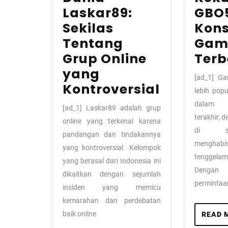
Laskar89:
GBO
Sekilas
Kons
Tentang
Gam
Grup Online
Terb
yang
[ad_1] Ga
Di
Kontroversial
lebih pop
Dalam
dalam 
[ad_1] Laskar89 adalah grup
Dunia
terakhir, 
online yang terkenal karena
Laskar89
di se
pandangan dan tindakannya
menghabi
Sekilas
yang kontroversial. Kelompok
tenggelam
Tentang
yang berasal dari Indonesia ini
Dengan
dikaitkan dengan sejumlah
Grup
permintaa
insiden yang memicu
Online
kemarahan dan perdebatan
yang
baik online
READ 
Kontrover