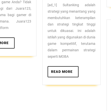
gamer
Art
n game Anda? Tidak
[ad_1] Sultanking adalah
di
of
lagi dari Juara123,
strategi yang menantang yang
tama bagi gamer di
mana
Sultanking:
membutuhkan keterampilan
mana. Juara123
-
Bagaimana
dan strategi tingkat tinggi
atform
mana
Pemain
untuk dikuasai. Ini adalah
istilah yang digunakan di dunia
Menguasai
READ
MORE
game kompetitif, terutama
Strategi
MORE
dalam permainan strategi
Menantang
seperti MOBA
Ini
READ
READ MORE
MORE