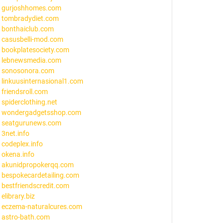
gurjoshhomes.com
tombradydiet.com
bonthaiclub.com
casusbelli-mod.com
bookplatesociety.com
lebnewsmedia.com
sonosonora.com
linkuusinternasional1.com
friendsroll.com
spiderclothing.net
wondergadgetsshop.com
seatgurunews.com
3net.info
codeplex.info
okena.info
akunidpropokerqq.com
bespokecardetailing.com
bestfriendscredit.com
elibrary.biz
eczema-naturalcures.com
astro-bath.com