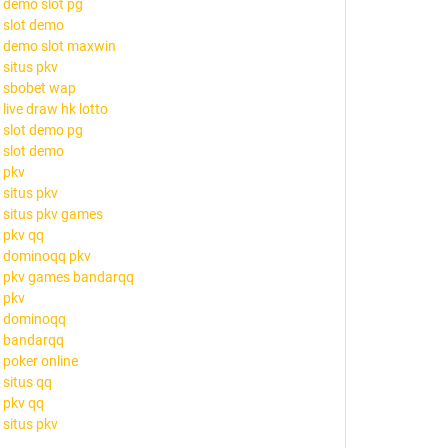
demo slot pg
slot demo
demo slot maxwin
situs pkv
sbobet wap
live draw hk lotto
slot demo pg
slot demo
pkv
situs pkv
situs pkv games
pkv qq
dominoqq pkv
pkv games bandarqq
pkv
dominoqq
bandarqq
poker online
situs qq
pkv qq
situs pkv