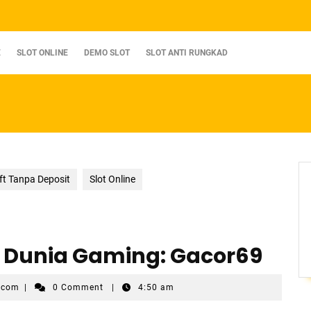
E
SLOT ONLINE
DEMO SLOT
SLOT ANTI RUNGKAD
ft Tanpa Deposit
Slot Online
i Dunia Gaming: Gacor69
admin@casino888world.com
.com
|
0 Comment
|
4:50 am