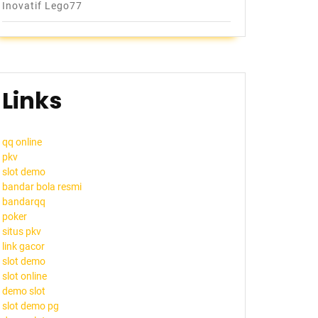
Inovatif Lego77
Links
qq online
pkv
slot demo
bandar bola resmi
bandarqq
poker
situs pkv
link gacor
slot demo
slot online
demo slot
slot demo pg