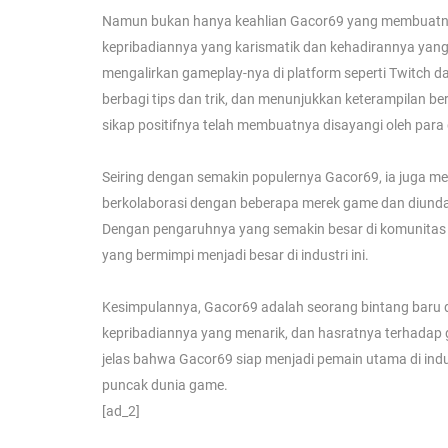
Namun bukan hanya keahlian Gacor69 yang membuatnya 
kepribadiannya yang karismatik dan kehadirannya yang 
mengalirkan gameplay-nya di platform seperti Twitch d
berbagi tips dan trik, dan menunjukkan keterampilan
sikap positifnya telah membuatnya disayangi oleh para 
Seiring dengan semakin populernya Gacor69, ia juga me
berkolaborasi dengan beberapa merek game dan diundan
Dengan pengaruhnya yang semakin besar di komunitas 
yang bermimpi menjadi besar di industri ini.
Kesimpulannya, Gacor69 adalah seorang bintang baru d
kepribadiannya yang menarik, dan hasratnya terhadap 
jelas bahwa Gacor69 siap menjadi pemain utama di indu
puncak dunia game.
[ad_2]