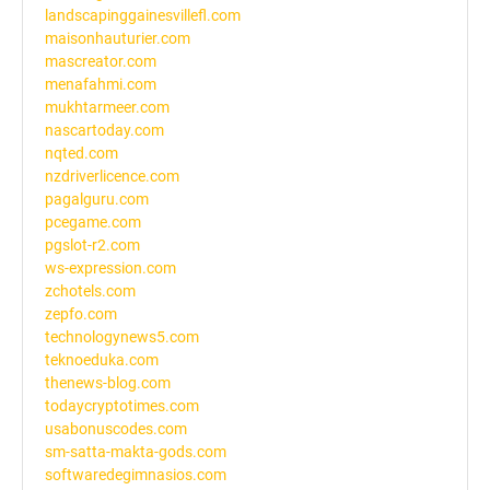
landscapinggainesvillefl.com
maisonhauturier.com
mascreator.com
menafahmi.com
mukhtarmeer.com
nascartoday.com
nqted.com
nzdriverlicence.com
pagalguru.com
pcegame.com
pgslot-r2.com
ws-expression.com
zchotels.com
zepfo.com
technologynews5.com
teknoeduka.com
thenews-blog.com
todaycryptotimes.com
usabonuscodes.com
sm-satta-makta-gods.com
softwaredegimnasios.com