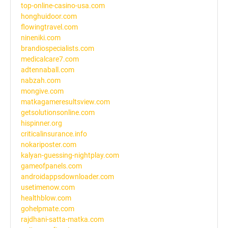
top-online-casino-usa.com
honghuidoor.com
flowingtravel.com
nineniki.com
brandiospecialists.com
medicalcare7.com
adtennaball.com
nabzah.com
mongive.com
matkagameresultsview.com
getsolutionsonline.com
hispinner.org
criticalinsurance.info
nokariposter.com
kalyan-guessing-nightplay.com
gameofpanels.com
androidappsdownloader.com
usetimenow.com
healthblow.com
gohelpmate.com
rajdhani-satta-matka.com