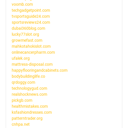
voomb.com
techgadgetpoint.com
tvsportsguide24.com
sportsreviews24.com
dubai360blog.com
lucky77slot.org
growmefast.com
mahkotahokislot.com
onlinecancerpharm.com
ufalek.org
mattress-disposal.com
happyflooringandcabinets.com
bodybuildinglife.co
qrdoggy.com
technologygud.com
realshocknews.com
pickgb.com
healthmistakes.com
ksfashiondresses.com
patterntrader.org
cnhpa.net