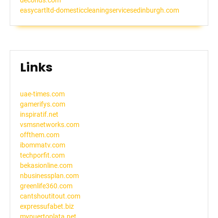
deconds.com
easycartltd-domesticcleaningservicesedinburgh.com
Links
uae-times.com
gamerifys.com
inspiratif.net
vsmsnetworks.com
offthem.com
ibommatv.com
techporfit.com
bekasionline.com
nbusinessplan.com
greenlife360.com
cantshoutitout.com
expressufabet.biz
mypuertoplata.net