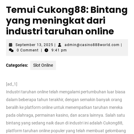
Temui Cukong88: Bintang
yang meningkat dari
industri taruhan online
September
admin@
September 13, 2025
|
admin@casino888world.com
|
13,
0 Comment
|
9:41 pm
2025
Categories:
Slot Online
[ad_1]
Industri taruhan online telah mengalami pertumbuhan luar biasa
dalam beberapa tahun terakhir, dengan semakin banyak orang
beralih ke platform online untuk menempatkan taruhan mereka
pada olahraga, permainan kasino, dan acara lainnya. Salah satu
bintang yang sedang naik daun di industri ini adalah Cukong88,
platform taruhan online populer yang telah membuat gelombang