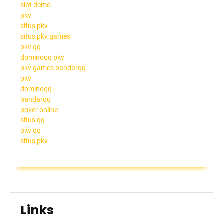
slot demo
pkv
situs pkv
situs pkv games
pkv qq
dominoqq pkv
pkv games bandarqq
pkv
dominoqq
bandarqq
poker online
situs qq
pkv qq
situs pkv
Links