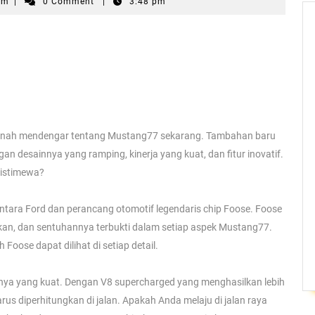
admin@casino888world.com
om
|
0 Comment
|
3:48 pm
ernah mendengar tentang Mustang77 sekarang. Tambahan baru
n desainnya yang ramping, kinerja yang kuat, dan fitur inovatif.
 istimewa?
tara Ford dan perancang otomotif legendaris chip Foose. Foose
kan, dan sentuhannya terbukti dalam setiap aspek Mustang77.
Foose dapat dilihat di setiap detail.
nnya yang kuat. Dengan V8 supercharged yang menghasilkan lebih
rus diperhitungkan di jalan. Apakah Anda melaju di jalan raya