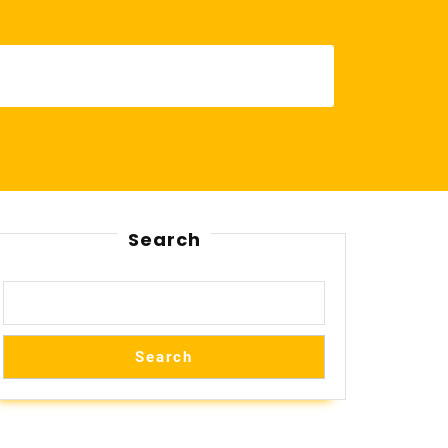
Search
Search