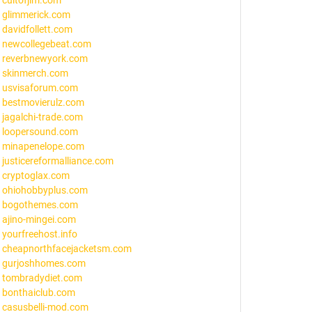
cultofjim.com
glimmerick.com
davidfollett.com
newcollegebeat.com
reverbnewyork.com
skinmerch.com
usvisaforum.com
bestmovierulz.com
jagalchi-trade.com
loopersound.com
minapenelope.com
justicereformalliance.com
cryptoglax.com
ohiohobbyplus.com
bogothemes.com
ajino-mingei.com
yourfreehost.info
cheapnorthfacejacketsm.com
gurjoshhomes.com
tombradydiet.com
bonthaiclub.com
casusbelli-mod.com