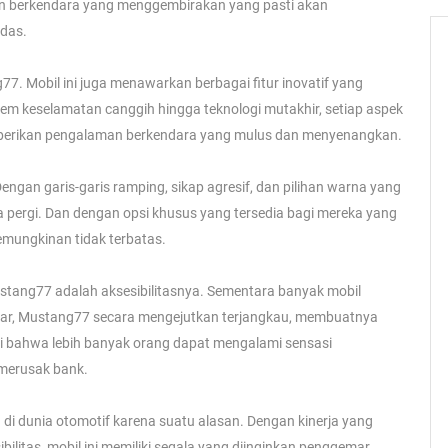
n berkendara yang menggembirakan yang pasti akan
das.
7. Mobil ini juga menawarkan berbagai fitur inovatif yang
m keselamatan canggih hingga teknologi mutakhir, setiap aspek
berikan pengalaman berkendara yang mulus dan menyenangkan.
engan garis-garis ramping, sikap agresif, dan pilihan warna yang
a pergi. Dan dengan opsi khusus yang tersedia bagi mereka yang
mungkinan tidak terbatas.
stang77 adalah aksesibilitasnya. Sementara banyak mobil
besar, Mustang77 secara mengejutkan terjangkau, membuatnya
rti bahwa lebih banyak orang dapat mengalami sensasi
 merusak bank.
di dunia otomotif karena suatu alasan. Dengan kinerja yang
ibilitas, mobil ini memiliki segala yang diinginkan penggemar