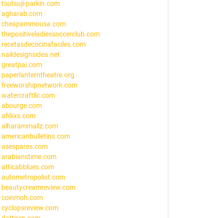
tsutsuji-parkin.com
agharab.com
cheapammousa.com
thepositiveladiessoccerclub.com
recetasdecocinafaciles.com
naildesignsidea.net
greatpai.com
paperlanterntheatre.org
freeworshipnetwork.com
watercraftllc.com
abourge.com
afiliixs.com
alharammallz.com
americanbulletins.com
asespares.com
arabianstime.com
atticabblues.com
autometropolist.com
beautycreamreview.com
coinmoh.com
cyclopsreview.com