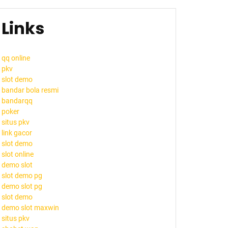
Links
qq online
pkv
slot demo
bandar bola resmi
bandarqq
poker
situs pkv
link gacor
slot demo
slot online
demo slot
slot demo pg
demo slot pg
slot demo
demo slot maxwin
situs pkv