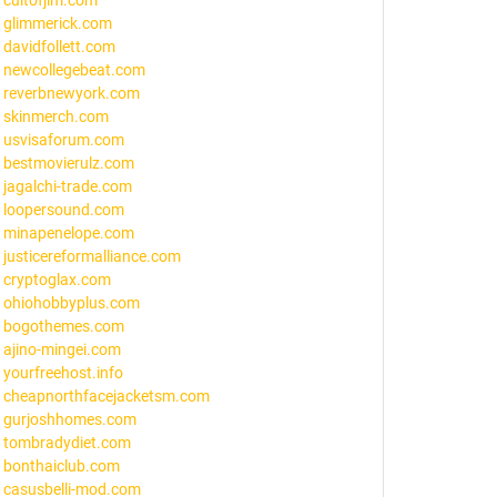
cultofjim.com
glimmerick.com
davidfollett.com
newcollegebeat.com
reverbnewyork.com
skinmerch.com
usvisaforum.com
bestmovierulz.com
jagalchi-trade.com
loopersound.com
minapenelope.com
justicereformalliance.com
cryptoglax.com
ohiohobbyplus.com
bogothemes.com
ajino-mingei.com
yourfreehost.info
cheapnorthfacejacketsm.com
gurjoshhomes.com
tombradydiet.com
bonthaiclub.com
casusbelli-mod.com