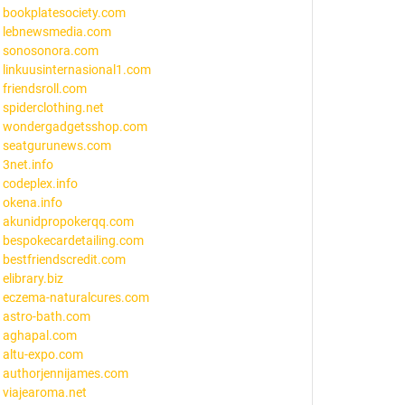
bookplatesociety.com
lebnewsmedia.com
sonosonora.com
linkuusinternasional1.com
friendsroll.com
spiderclothing.net
wondergadgetsshop.com
seatgurunews.com
3net.info
codeplex.info
okena.info
akunidpropokerqq.com
bespokecardetailing.com
bestfriendscredit.com
elibrary.biz
eczema-naturalcures.com
astro-bath.com
aghapal.com
altu-expo.com
authorjennijames.com
viajearoma.net