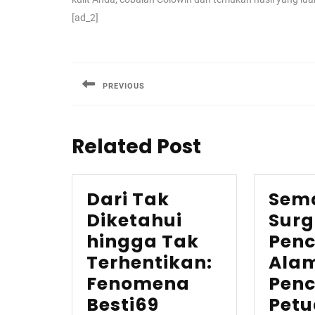
[ad_2]
Post
navigation
PREVIOUS
Previous
post:
Related Post
Dari Tak
Sema
Diketahui
Sur
hingga Tak
Penc
Terhentikan:
Ala
Fenomena
Penc
Dari
Besti69
Pet