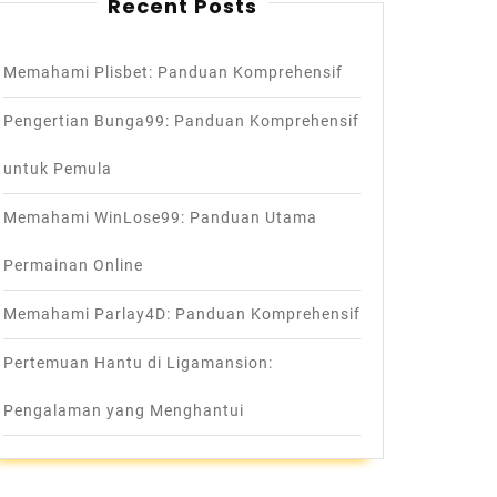
Recent Posts
Memahami Plisbet: Panduan Komprehensif
Pengertian Bunga99: Panduan Komprehensif
untuk Pemula
Memahami WinLose99: Panduan Utama
Permainan Online
Memahami Parlay4D: Panduan Komprehensif
Pertemuan Hantu di Ligamansion:
Pengalaman yang Menghantui