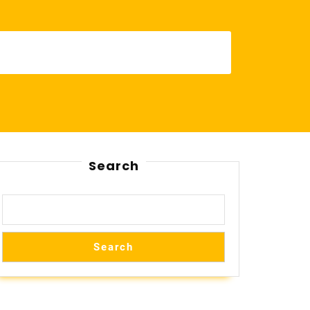
Search
Search