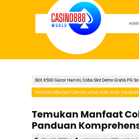
Skip
to
content
HOM
Slot X500 Gacor Hari Ini, Coba Slot Demo Gratis PG So
Temukan Manfaat Colowin untuk Kulit Anda: Pandua
Temukan Manfaat Colo
Panduan Komprehens