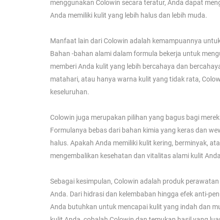
menggunakan Colowin secara teratur, Anda dapat meng
Anda memiliki kulit yang lebih halus dan lebih muda.
Manfaat lain dari Colowin adalah kemampuannya untu
Bahan -bahan alami dalam formula bekerja untuk mengur
memberi Anda kulit yang lebih bercahaya dan bercahaya
matahari, atau hanya warna kulit yang tidak rata, Co
keseluruhan.
Colowin juga merupakan pilihan yang bagus bagi mereka ya
Formulanya bebas dari bahan kimia yang keras dan wew
halus. Apakah Anda memiliki kulit kering, berminyak,
mengembalikan kesehatan dan vitalitas alami kulit Anda
Sebagai kesimpulan, Colowin adalah produk perawatan 
Anda. Dari hidrasi dan kelembaban hingga efek anti-pe
Anda butuhkan untuk mencapai kulit yang indah dan m
kulit Anda, cobalah Colowin dan temukan hasil yang luar 