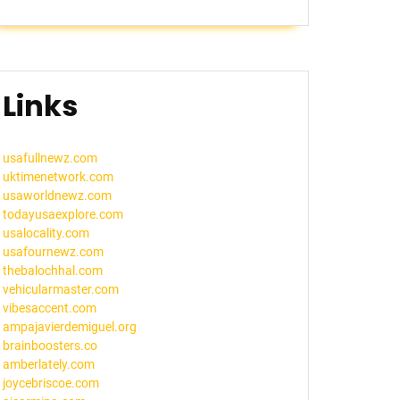
an
t
Links
n
usafullnewz.com
et78:
uktimenetwork.com
usaworldnewz.com
todayusaexplore.com
te
usalocality.com
usafournewz.com
thebalochhal.com
g
vehicularmaster.com
ence
vibesaccent.com
ampajavierdemiguel.org
brainboosters.co
amberlately.com
joycebriscoe.com