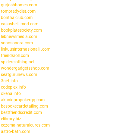
gurjoshhomes.com
tombradydiet.com
bonthaiclub.com
casusbelli-mod.com
bookplatesociety.com
lebnewsmedia.com
sonosonora.com
linkuusinternasional1.com
friendsroll.com
spiderclothing.net
wondergadgetsshop.com
seatgurunews.com
3net.info
codeplex.info
okena.info
akunidpropokerqq.com
bespokecardetailing.com
bestfriendscredit.com
elibrary.biz
eczema-naturalcures.com
astro-bath.com