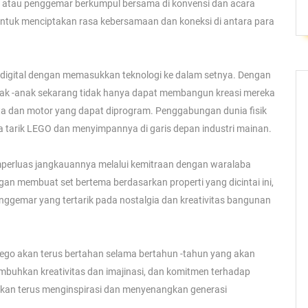
, atau penggemar berkumpul bersama di konvensi dan acara
ntuk menciptakan rasa kebersamaan dan koneksi di antara para
n digital dengan memasukkan teknologi ke dalam setnya. Dengan
ak -anak sekarang tidak hanya dapat membangun kreasi mereka
a dan motor yang dapat diprogram. Penggabungan dunia fisik
ya tarik LEGO dan menyimpannya di garis depan industri mainan.
emperluas jangkauannya melalui kemitraan dengan waralaba
ngan membuat set bertema berdasarkan properti yang dicintai ini,
ggemar yang tertarik pada nostalgia dan kreativitas bangunan
Lego akan terus bertahan selama bertahun -tahun yang akan
uhkan kreativitas dan imajinasi, dan komitmen terhadap
 akan terus menginspirasi dan menyenangkan generasi