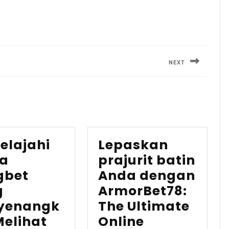
NEXT
Next
post:
elajahi
Lepaskan
ia
prajurit batin
gbet
Anda dengan
g
ArmorBet78:
yenangk
The Ultimate
Melihat
Online