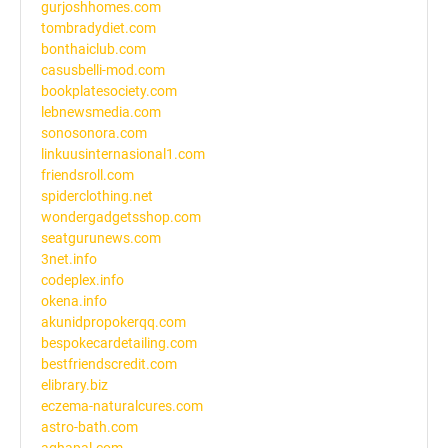
gurjoshhomes.com
tombradydiet.com
bonthaiclub.com
casusbelli-mod.com
bookplatesociety.com
lebnewsmedia.com
sonosonora.com
linkuusinternasional1.com
friendsroll.com
spiderclothing.net
wondergadgetsshop.com
seatgurunews.com
3net.info
codeplex.info
okena.info
akunidpropokerqq.com
bespokecardetailing.com
bestfriendscredit.com
elibrary.biz
eczema-naturalcures.com
astro-bath.com