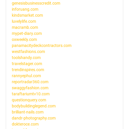
genesisbusinesscredit.com
inforuang.com
kindsmarket.com
luvelylife.com
macramb.com
mypet-diary.com
oxweekly.com
panamacitydeckcontractors.com
westfashions.com
toolshandy.com
travelstager.com
trendinspires.com
rannyephul.com
reportradar360.com
swaggyfashion.com
taraftariumtv10.com
questionquery.com
bodybuildinglegend.com
brilliant-nails.com
dandr-photography.com
dokteroce.com