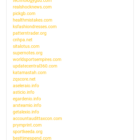
technologygud.com
realshocknews.com
pickgb.com
healthmistakes.com
ksfashiondresses.com
patterntrader.org
cnhpa.net
sitalotus.com
supernotes.org
worldsportsempires.com
updatecentral360.com
katamastah.com
zqscore.net
aseleraio.info
asticio.info
egardenio.info
arxteamio.info
getalexio.info
accountaudittaxcon.com
prymprint.com
sportkeeda.org
besttimespend.com