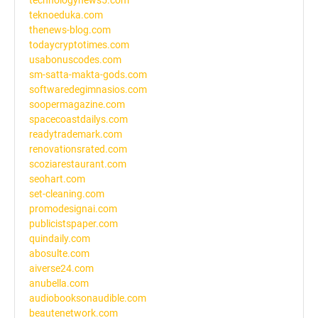
technologynews5.com
teknoeduka.com
thenews-blog.com
todaycryptotimes.com
usabonuscodes.com
sm-satta-makta-gods.com
softwaredegimnasios.com
soopermagazine.com
spacecoastdailys.com
readytrademark.com
renovationsrated.com
scoziarestaurant.com
seohart.com
set-cleaning.com
promodesignai.com
publicistspaper.com
quindaily.com
abosulte.com
aiverse24.com
anubella.com
audiobooksonaudible.com
beautenetwork.com