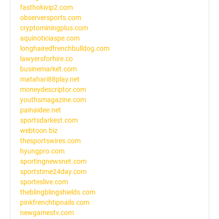
fasthokivip2.com
observersports.com
cryptominingplus.com
aquinoticiaspe.com
longhairedfrenchbulldog.com
lawyersforhire.co
businemarket.com
matahari88play.net
moneydescriptor.com
youthsmagazine.com
painaidee.net
sportsdarkest.com
webtoon.biz
thesportswires.com
hyungpro.com
sportingnewsnet.com
sportstime24day.com
sporteslive.com
theblingblingshields.com
pinkfrenchtipnails.com
newgamestv.com