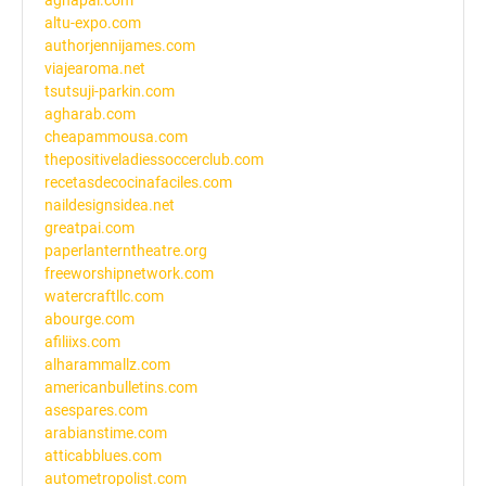
aghapal.com
altu-expo.com
authorjennijames.com
viajearoma.net
tsutsuji-parkin.com
agharab.com
cheapammousa.com
thepositiveladiessoccerclub.com
recetasdecocinafaciles.com
naildesignsidea.net
greatpai.com
paperlanterntheatre.org
freeworshipnetwork.com
watercraftllc.com
abourge.com
afiliixs.com
alharammallz.com
americanbulletins.com
asespares.com
arabianstime.com
atticabblues.com
autometropolist.com