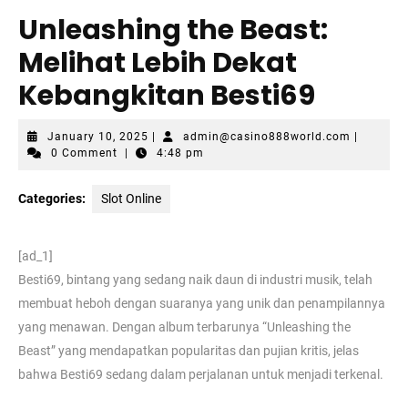
Unleashing the Beast:
Melihat Lebih Dekat
Kebangkitan Besti69
January
admin@ca
January 10, 2025
|
admin@casino888world.com
|
10,
0 Comment
|
4:48 pm
2025
Categories:
Slot Online
[ad_1]
Besti69, bintang yang sedang naik daun di industri musik, telah
membuat heboh dengan suaranya yang unik dan penampilannya
yang menawan. Dengan album terbarunya “Unleashing the
Beast” yang mendapatkan popularitas dan pujian kritis, jelas
bahwa Besti69 sedang dalam perjalanan untuk menjadi terkenal.