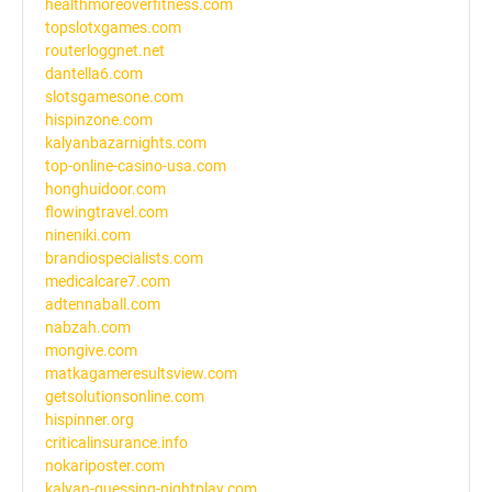
healthmoreoverfitness.com
topslotxgames.com
routerloggnet.net
dantella6.com
slotsgamesone.com
hispinzone.com
kalyanbazarnights.com
top-online-casino-usa.com
honghuidoor.com
flowingtravel.com
nineniki.com
brandiospecialists.com
medicalcare7.com
adtennaball.com
nabzah.com
mongive.com
matkagameresultsview.com
getsolutionsonline.com
hispinner.org
criticalinsurance.info
nokariposter.com
kalyan-guessing-nightplay.com