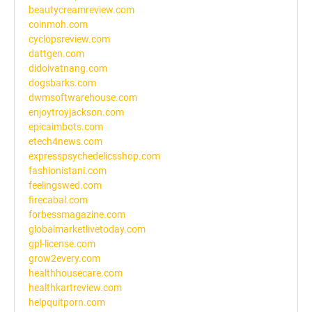
beautycreamreview.com
coinmoh.com
cyclopsreview.com
dattgen.com
didoivatnang.com
dogsbarks.com
dwmsoftwarehouse.com
enjoytroyjackson.com
epicaimbots.com
etech4news.com
expresspsychedelicsshop.com
fashionistani.com
feelingswed.com
firecabal.com
forbessmagazine.com
globalmarketlivetoday.com
gpl-license.com
grow2every.com
healthhousecare.com
healthkartreview.com
helpquitporn.com