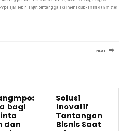
pelajari lebih lanjut tentang galaksi menakjubkan ini dan misteri
NEXT
Next
post:
tangmpo:
Solusi
a bagi
Inovatif
inta
Tantangan
m dan
Bisnis Saat