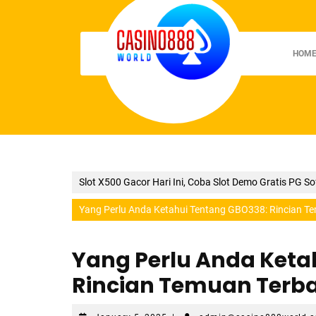
Skip
to
content
HOM
Slot X500 Gacor Hari Ini, Coba Slot Demo Gratis PG So
Yang Perlu Anda Ketahui Tentang GBO338: Rincian T
Yang Perlu Anda Keta
Rincian Temuan Terb