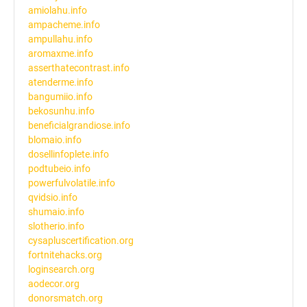
amiolahu.info
ampacheme.info
ampullahu.info
aromaxme.info
asserthatecontrast.info
atenderme.info
bangumiio.info
bekosunhu.info
beneficialgrandiose.info
blomaio.info
dosellinfoplete.info
podtubeio.info
powerfulvolatile.info
qvidsio.info
shumaio.info
slotherio.info
cysapluscertification.org
fortnitehacks.org
loginsearch.org
aodecor.org
donorsmatch.org