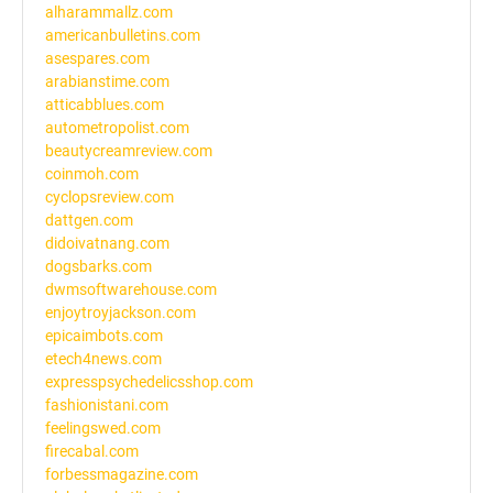
alharammallz.com
americanbulletins.com
asespares.com
arabianstime.com
atticabblues.com
autometropolist.com
beautycreamreview.com
coinmoh.com
cyclopsreview.com
dattgen.com
didoivatnang.com
dogsbarks.com
dwmsoftwarehouse.com
enjoytroyjackson.com
epicaimbots.com
etech4news.com
expresspsychedelicsshop.com
fashionistani.com
feelingswed.com
firecabal.com
forbessmagazine.com