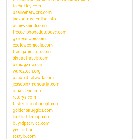
techgiddy.com
usalivenetwork.com
jackpotrushonline.info
ucnewshindi.com
freecellphonedatabase.com
gamersrope.com
exellewebmedia.com
free-gamestop.com
sinbadtravels.com
ukmagzine.com
wareztech.org
usabestnetwork.com
jessepinkmanoutfit.com
umailsend.com
retarys.com
fasterformationcpf.com
goldensnuggles.com
lookbattlemap.com
buyrdpservice.com
yesport.net
tostylo.com