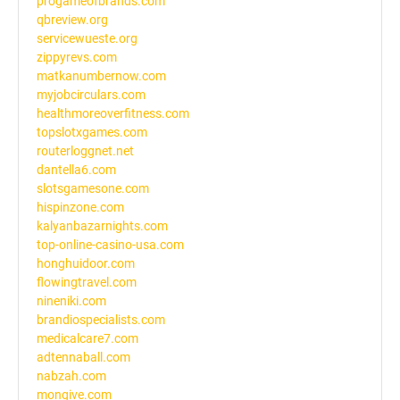
progameofbrands.com
qbreview.org
servicewueste.org
zippyrevs.com
matkanumbernow.com
myjobcirculars.com
healthmoreoverfitness.com
topslotxgames.com
routerloggnet.net
dantella6.com
slotsgamesone.com
hispinzone.com
kalyanbazarnights.com
top-online-casino-usa.com
honghuidoor.com
flowingtravel.com
nineniki.com
brandiospecialists.com
medicalcare7.com
adtennaball.com
nabzah.com
mongive.com