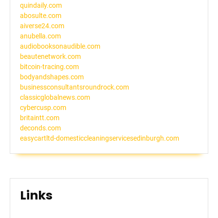
quindaily.com
abosulte.com
aiverse24.com
anubella.com
audiobooksonaudible.com
beautenetwork.com
bitcoin-tracing.com
bodyandshapes.com
businessconsultantsroundrock.com
classicglobalnews.com
cybercusp.com
britaintt.com
deconds.com
easycartltd-domesticcleaningservicesedinburgh.com
Links