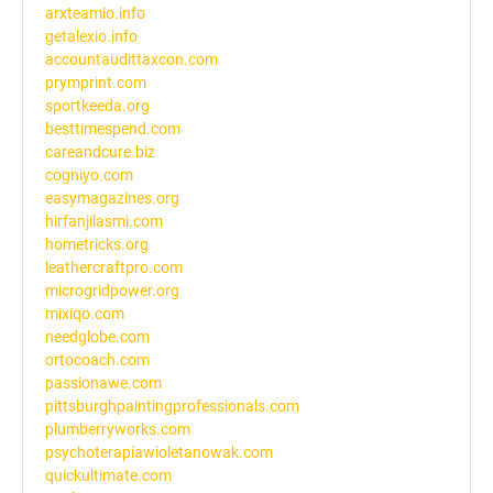
arxteamio.info
getalexio.info
accountaudittaxcon.com
prymprint.com
sportkeeda.org
besttimespend.com
careandcure.biz
cogniyo.com
easymagazines.org
hirfanjilasmi.com
hometricks.org
leathercraftpro.com
microgridpower.org
mixiqo.com
needglobe.com
ortocoach.com
passionawe.com
pittsburghpaintingprofessionals.com
plumberryworks.com
psychoterapiawioletanowak.com
quickultimate.com