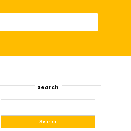
Search
Search