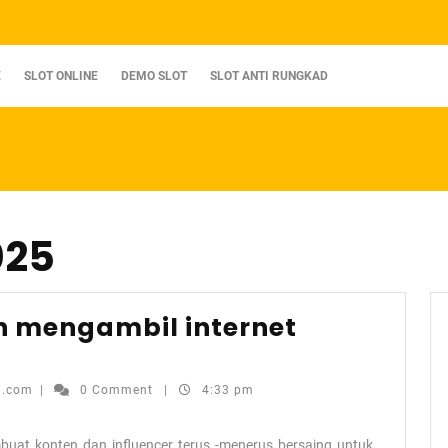
E
SLOT ONLINE
DEMO SLOT
SLOT ANTI RUNGKAD
025
 mengambil internet
dar:
an
admin@casino888world.com
d.com
|
0 Comment
|
4:33 pm
bil
mbuat konten dan influencer terus -menerus bersaing untuk