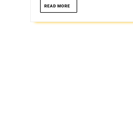
READ
READ MORE
MORE