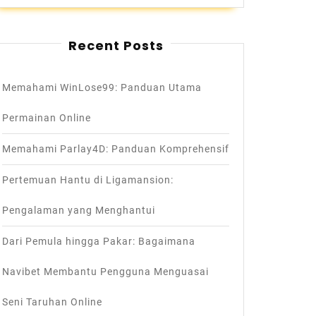
Recent Posts
Memahami WinLose99: Panduan Utama
Permainan Online
Memahami Parlay4D: Panduan Komprehensif
Pertemuan Hantu di Ligamansion:
Pengalaman yang Menghantui
Dari Pemula hingga Pakar: Bagaimana
Navibet Membantu Pengguna Menguasai
Seni Taruhan Online