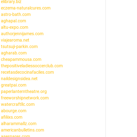
elibrary.biz
eczema-naturalcures.com
astro-bath.com
aghapal.com
altu-expo.com
authorjennijames.com
viajearoma.net
tsutsuji-parkin.com
agharab.com
cheapammousa.com
thepositiveladiessoccerclub.com
recetasdecocinafaciles.com
naildesignsidea.net
greatpai.com
paperlanterntheatre.org
freeworshipnetwork.com
watercraftllc.com
abourge.com
afiliixs.com
alharammallz.com
americanbulletins.com
asespares.com