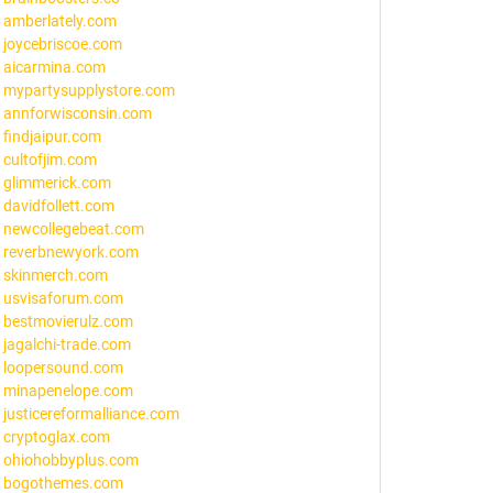
amberlately.com
joycebriscoe.com
aicarmina.com
mypartysupplystore.com
annforwisconsin.com
findjaipur.com
cultofjim.com
glimmerick.com
davidfollett.com
newcollegebeat.com
reverbnewyork.com
skinmerch.com
usvisaforum.com
bestmovierulz.com
jagalchi-trade.com
loopersound.com
minapenelope.com
justicereformalliance.com
cryptoglax.com
ohiohobbyplus.com
bogothemes.com