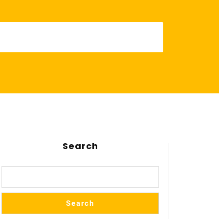
Search
Search