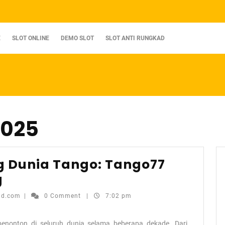
E
SLOT ONLINE
DEMO SLOT
SLOT ANTI RUNGKAD
2025
g Dunia Tango: Tango77
Temui
g
Bintang
admin@casino888world.com
ld.com
|
0 Comment
|
7:02 pm
Bintang
Dunia
penonton di seluruh dunia selama beberapa dekade. Dari