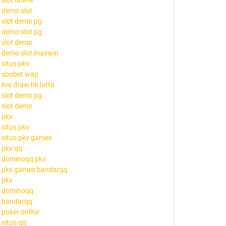
slot online
demo slot
slot demo pg
demo slot pg
slot demo
demo slot maxwin
situs pkv
sbobet wap
live draw hk lotto
slot demo pg
slot demo
pkv
situs pkv
situs pkv games
pkv qq
dominoqq pkv
pkv games bandarqq
pkv
dominoqq
bandarqq
poker online
situs qq