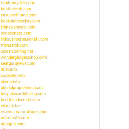
tombradydiet.com
bonthaiclub.com
casusbelli-mod.com
bookplatesociety.com
lebnewsmedia.com
sonosonora.com
linkuusinternasional1.com
friendsroll.com
spiderclothing.net
wondergadgetsshop.com
seatgurunews.com
3net.info
codeplex.info
okena.info
akunidpropokerqq.com
bespokecardetailing.com
bestfriendscredit.com
elibrary.biz
eczema-naturalcures.com
astro-bath.com
aghapal.com