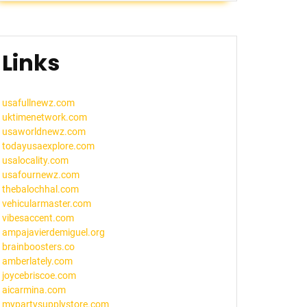
Links
usafullnewz.com
uktimenetwork.com
usaworldnewz.com
todayusaexplore.com
usalocality.com
usafournewz.com
thebalochhal.com
vehicularmaster.com
vibesaccent.com
ampajavierdemiguel.org
brainboosters.co
amberlately.com
joycebriscoe.com
aicarmina.com
mypartysupplystore.com