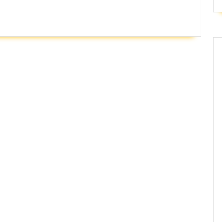
Promosi
Terbaru
Sawit777