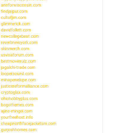
annforwisconsin.com
findjaipur.com
cultofjim.com
glimmerick.com
davidfollett.com
newcollegebeat.com
reverbnewyork.com
skinmerch.com
usvisaforum.com
bestmovierulz.com
jagalchi-trade.com
loopersound.com
minapenelope.com
justicereformalliance.com
cryptoglax.com
ohiohobbyplus.com
bogothemes.com
ajino-mingei.com
yourfreehost.info
cheapnorthfacejacketsm.com
gurjoshhomes.com