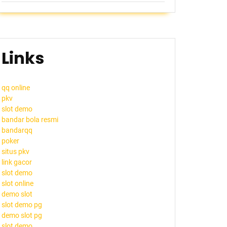
Links
qq online
pkv
slot demo
bandar bola resmi
bandarqq
poker
situs pkv
link gacor
slot demo
slot online
demo slot
slot demo pg
demo slot pg
slot demo