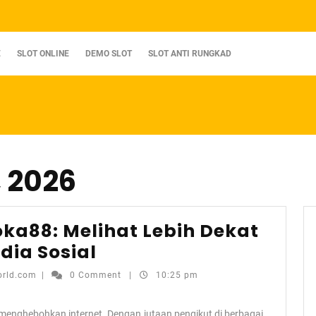
E
SLOT ONLINE
DEMO SLOT
SLOT ANTI RUNGKAD
, 2026
oka88: Melihat Lebih Dekat
Inside
dia Sosial
the
admin@casino888world.com
rld.com
|
0 Comment
|
10:25 pm
World
of
 menghebohkan internet. Dengan jutaan pengikut di berbagai