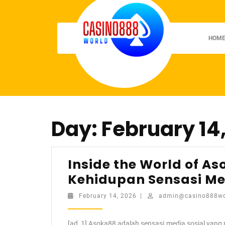
Skip
to
content
HOM
Day:
February 14
Inside the World of As
Kehidupan Sensasi Me
February
February 14, 2026
|
admin@casino888wo
14,
2026
[ad_1] Asoka88 adalah sensasi media sosial yang