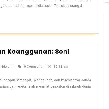
Asoka88:
 di dunia influencer media sosial. Tapi siapa orang di
Melihat
Lebih
Dekat
Kehidupan
Sensasi
Media
an Keanggunan: Seni
Sosial
admin@casino888world.com
rld.com
|
0 Comment
|
10:18 am
nal dengan semangat, keanggunan, dan keseniannya dalam
tariannya, mereka telah memikat penonton di seluruh dunia