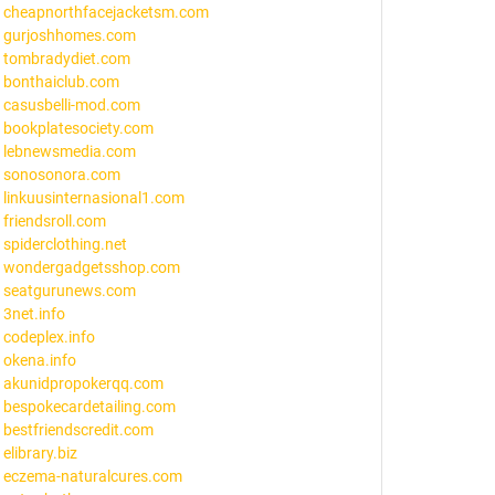
cheapnorthfacejacketsm.com
gurjoshhomes.com
tombradydiet.com
bonthaiclub.com
casusbelli-mod.com
bookplatesociety.com
lebnewsmedia.com
sonosonora.com
linkuusinternasional1.com
friendsroll.com
spiderclothing.net
wondergadgetsshop.com
seatgurunews.com
3net.info
codeplex.info
okena.info
akunidpropokerqq.com
bespokecardetailing.com
bestfriendscredit.com
elibrary.biz
eczema-naturalcures.com