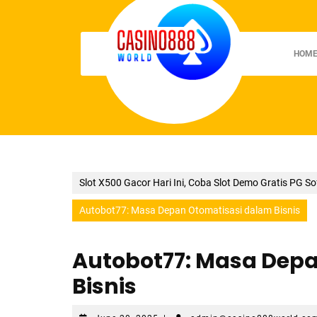
Skip
to
content
HOM
Slot X500 Gacor Hari Ini, Coba Slot Demo Gratis PG So
Autobot77: Masa Depan Otomatisasi dalam Bisnis
Autobot77: Masa Dep
Bisnis