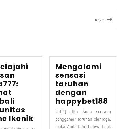
NEXT
Next
post:
elajahi
Mengalami
isan
sensasi
a777:
taruhan
hat
dengan
Meng
bali
happybet188
sens
unitas
[ad_1] Jika Anda seorang
Menjelajahi
taru
ne Ikonik
penggemar taruhan olahraga,
Warisan
deng
maka Anda tahu bahwa tidak
da awal tahun 2000-