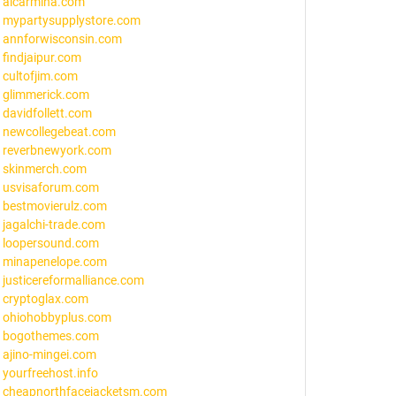
aicarmina.com
mypartysupplystore.com
annforwisconsin.com
findjaipur.com
cultofjim.com
glimmerick.com
davidfollett.com
newcollegebeat.com
reverbnewyork.com
skinmerch.com
usvisaforum.com
bestmovierulz.com
jagalchi-trade.com
loopersound.com
minapenelope.com
justicereformalliance.com
cryptoglax.com
ohiohobbyplus.com
bogothemes.com
ajino-mingei.com
yourfreehost.info
cheapnorthfacejacketsm.com