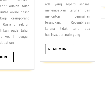
Rusia777:
happ
ada yang seperti sensasi
ia777 adalah salah
Melihat
menempatkan taruhan dan
nitas online paling
menonton permainan
Kembali
bagi orang-orang
terungkap. Kegembiraan
Komunitas
a Rusia di seluruh
karena tidak tahu apa
dirikan pada tahun
Online
hasilnya, adrenalin yang
tus web ini dengan
Ikonik
dapatkan
READ
READ MORE
MORE
READ
MORE
MORE