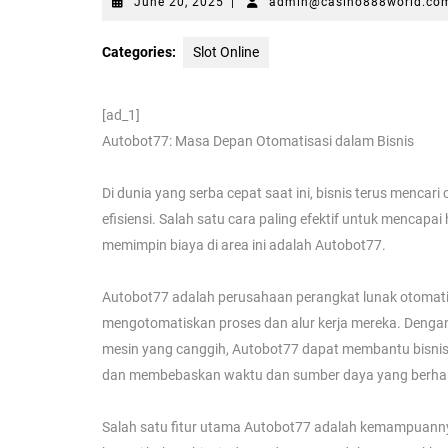
June
June 20, 2025
|
admin@casino888world.co
20,
2025
Categories:
Slot Online
[ad_1]
Autobot77: Masa Depan Otomatisasi dalam Bisnis
Di dunia yang serba cepat saat ini, bisnis terus menc
efisiensi. Salah satu cara paling efektif untuk mencapa
memimpin biaya di area ini adalah Autobot77.
Autobot77 adalah perusahaan perangkat lunak otomatis
mengotomatiskan proses dan alur kerja mereka. Deng
mesin yang canggih, Autobot77 dapat membantu bisnis
dan membebaskan waktu dan sumber daya yang berha
Salah satu fitur utama Autobot77 adalah kemampuannya