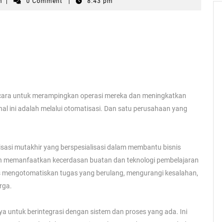
admin@casino888world.com
m
|
0 Comment
|
8:43 pm
ari cara untuk merampingkan operasi mereka dan meningkatkan
i hal ini adalah melalui otomatisasi. Dan satu perusahaan yang
asi mutakhir yang berspesialisasi dalam membantu bisnis
an memanfaatkan kecerdasan buatan dan teknologi pembelajaran
 mengotomatiskan tugas yang berulang, mengurangi kesalahan,
rga.
 untuk berintegrasi dengan sistem dan proses yang ada. Ini