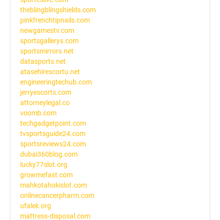
theblingblingshields.com
pinkfrenchtipnails.com
newgamestv.com
sportsgallerys.com
sportsmirrors.net
datasports.net
atasehirescortu.net
engineeringtechub.com
jerryescorts.com
attorneylegal.co
voomb.com
techgadgetpoint.com
tvsportsguide24.com
sportsreviews24.com
dubai360blog.com
lucky77slot.org
growmefast.com
mahkotahokislot.com
onlinecancerpharm.com
ufalek.org
mattress-disposal.com