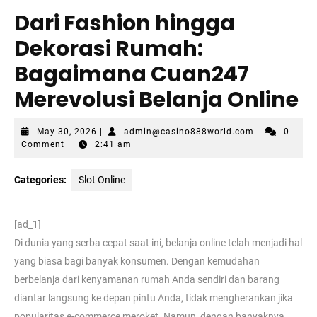
Dari Fashion hingga
Dekorasi Rumah:
Bagaimana Cuan247
Merevolusi Belanja Online
May
admin@casin
May 30, 2026
|
admin@casino888world.com
|
0
30,
Comment
|
2:41 am
2026
Categories:
Slot Online
[ad_1]
Di dunia yang serba cepat saat ini, belanja online telah menjadi hal
yang biasa bagi banyak konsumen. Dengan kemudahan
berbelanja dari kenyamanan rumah Anda sendiri dan barang
diantar langsung ke depan pintu Anda, tidak mengherankan jika
popularitas e-commerce meroket. Namun, dengan banyaknya