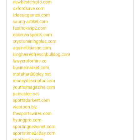
newbestcrypto.com
oxfordsave.com
iclassicgames.com
saung-artikel.com
fasthokivip2.com
observersports.com
cryptominingplus.com
aquinoticiaspe.com
longhairedfrenchbulldog.com
lawyersforhire.co
businemarket.com
matahari88play.net
moneydescriptor.com
youthsmagazine.com
painaidee.net
sportsdarkest.com
webtoon.biz
thesportswires.com
hyungpro.com
sportingnewsnet.com
sportstime24day.com
sporteslive.com