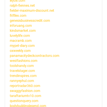
lky08.com
ralph-fiennes.net
fielder-maximum-discount.net
fitfllex.com
genesisbusinesscredit.com
inforuang.com
kindsmarket.com
luvelylife.com
macramb.com
mypet-diary.com
oxweekly.com
panamacitydeckcontractors.com
westfashions.com
toolshandy.com
travelstager.com
trendinspires.com
rannyephul.com
reportradar360.com
swaggyfashion.com
taraftariumtv10.com
questionquery.com
bodybuildinglegend.com