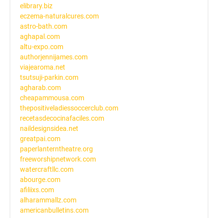
elibrary.biz
eczema-naturalcures.com
astro-bath.com
aghapal.com
altu-expo.com
authorjennijames.com
viajearoma.net
tsutsuji-parkin.com
agharab.com
cheapammousa.com
thepositiveladiessoccerclub.com
recetasdecocinafaciles.com
naildesignsidea.net
greatpai.com
paperlanterntheatre.org
freeworshipnetwork.com
watercraftllc.com
abourge.com
afiliixs.com
alharammallz.com
americanbulletins.com