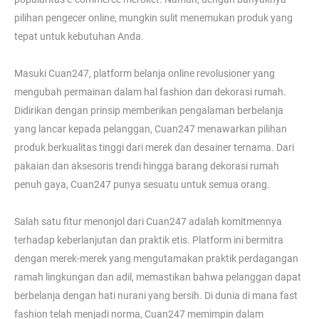
pilihan pengecer online, mungkin sulit menemukan produk yang
tepat untuk kebutuhan Anda.
Masuki Cuan247, platform belanja online revolusioner yang
mengubah permainan dalam hal fashion dan dekorasi rumah.
Didirikan dengan prinsip memberikan pengalaman berbelanja
yang lancar kepada pelanggan, Cuan247 menawarkan pilihan
produk berkualitas tinggi dari merek dan desainer ternama. Dari
pakaian dan aksesoris trendi hingga barang dekorasi rumah
penuh gaya, Cuan247 punya sesuatu untuk semua orang.
Salah satu fitur menonjol dari Cuan247 adalah komitmennya
terhadap keberlanjutan dan praktik etis. Platform ini bermitra
dengan merek-merek yang mengutamakan praktik perdagangan
ramah lingkungan dan adil, memastikan bahwa pelanggan dapat
berbelanja dengan hati nurani yang bersih. Di dunia di mana fast
fashion telah menjadi norma, Cuan247 memimpin dalam