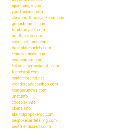
ajino-mingei.com
yourfreehost.info
cheapnorthfacejacketsm.com
gurjoshhomes.com
tombradydiet.com
bonthaiclub.com
casusbelli-mod.com
bookplatesociety.com
lebnewsmedia.com
sonosonora.com
linkuusinternasional1.com
friendsroll.com
spiderclothing.net
wondergadgetsshop.com
seatgurunews.com
3net.info
codeplex.info
okena.info
akunidpropokerqq.com
bespokecardetailing.com
bestfriendscredit.com