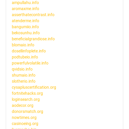
ampullahu.info
aromaxme.info
asserthatecontrast.info
atenderme.info
bangumiio.info
bekosunhu.info
beneficialgrandiose.info
blomaio.info
dosellinfoplete.info
podtubeio.info
powerfulvolatile.info
qvidsio.info
shumaio.info
slotherio.info
cysapluscertification.org
fortnitehacks.org
loginsearch.org
aodecor.org
donorsmatch.org
nowtimes.org
casinoeing.org