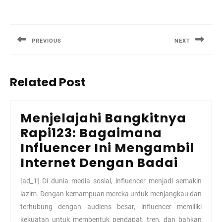
Post
navigation
PREVIOUS
NEXT
Previous
Next
post:
post:
Related Post
Menjelajahi Bangkitnya
Rapi123: Bagaimana
Influencer Ini Mengambil
Menjel
Internet Dengan Badai
Bangk
[ad_1] Di dunia media sosial, influencer menjadi semakin
Rapi12
lazim. Dengan kemampuan mereka untuk menjangkau dan
Baga
terhubung dengan audiens besar, influencer memiliki
Influe
kekuatan untuk membentuk pendapat, tren, dan bahkan