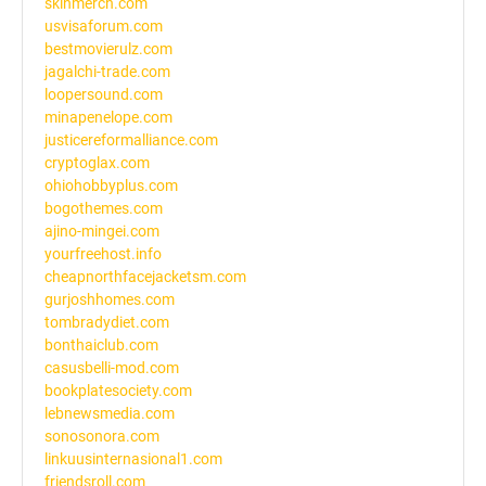
skinmerch.com
usvisaforum.com
bestmovierulz.com
jagalchi-trade.com
loopersound.com
minapenelope.com
justicereformalliance.com
cryptoglax.com
ohiohobbyplus.com
bogothemes.com
ajino-mingei.com
yourfreehost.info
cheapnorthfacejacketsm.com
gurjoshhomes.com
tombradydiet.com
bonthaiclub.com
casusbelli-mod.com
bookplatesociety.com
lebnewsmedia.com
sonosonora.com
linkuusinternasional1.com
friendsroll.com