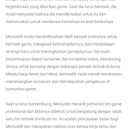
kegembiraan yang diberikan game. Saat dia terus bermain, dia
mulai menyadari bahwa dia memiliki bakat untuk itu dan
memutuskan untuk membawa hasratnya ke level berikutnya.
Mevius88 mulai mendedikasikan lebih banyak waktunya untuk
bermain game, mengasah keterampilannya, dan mempelajari
strategi baru untuk meningkatkan gameplaynya. Dia mulai
berpartisipasi dalam turnamen dan kompetisi online, mendorong
dirinya untuk bersaing dengan beberapa pemain terbaik di dunia.
Melalui kerja keras dan tekad, Mevius88 mulai meraih kesuksesan,
memenangkan turnamen dan mendapatkan pengakuan di
komunitas game.
Saat ia terus berkembang, Mevius88 menarik perhatian tim game
profesional dan akhirnya didekati untuk bergabung dengan salah
satu tim terbaik di industri ini. Ini adalah pencapaian besar bagi
Mevius88 dan merupakan validasi atas semua kerja keras dan