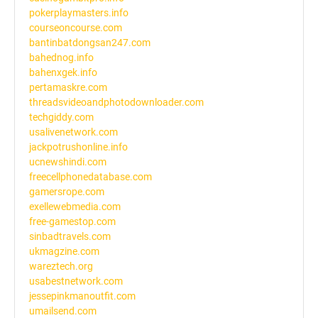
pokerplaymasters.info
courseoncourse.com
bantinbatdongsan247.com
bahednog.info
bahenxgek.info
pertamaskre.com
threadsvideoandphotodownloader.com
techgiddy.com
usalivenetwork.com
jackpotrushonline.info
ucnewshindi.com
freecellphonedatabase.com
gamersrope.com
exellewebmedia.com
free-gamestop.com
sinbadtravels.com
ukmagzine.com
wareztech.org
usabestnetwork.com
jessepinkmanoutfit.com
umailsend.com