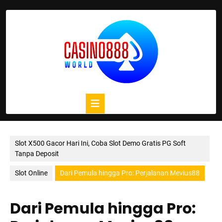
Skip
to
content
Open
Button
Slot X500 Gacor Hari Ini, Coba Slot Demo Gratis PG Soft
Tanpa Deposit
Slot Online
Dari Pemula hingga Pro: Perjalanan Mevius88
Dari Pemula hingga Pro: