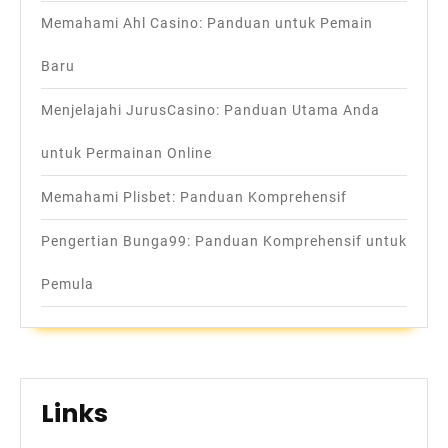
Memahami Ahl Casino: Panduan untuk Pemain
Baru
Menjelajahi JurusCasino: Panduan Utama Anda
untuk Permainan Online
Memahami Plisbet: Panduan Komprehensif
Pengertian Bunga99: Panduan Komprehensif untuk
Pemula
Links