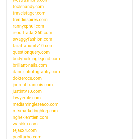
westfashions.com
toolshandy.com
travelstager.com
trendinspires.com
rannyephul.com
reportradar360.com
swaggyfashion.com
taraftariumtv10.com
questionquery.com
bodybuildinglegend.com
brilliant-nails.com
dandr-photography.com
dokteroce.com
journal-francais.com
justintv10.com
lawyerule.com
mediamingleseaco.com
mtsmarketingblog.com
nghekiemtien.com
wasirku.com
tejas24.com
poolturbo.com