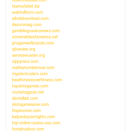
howtofixissue.com
teamufabet.biz
webfullform.com
allviddownload.com
decorsmag.com
gamblingcasinonews.com
universitiesofamerica.net
progameofbrands.com
qbreview.org
servicewueste.org
zippyrevs.com
matkanumbernow.com
myjobcirculars.com
healthmoreoverfitness.com
topslotxgames.com
routerloggnet.net
dantella6.com
slotsgamesone.com
hispinzone.com
kalyanbazarnights.com
top-online-casino-usa.com
honghuidoor.com