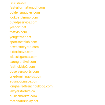
retarys.com
fasterformationcpf.com
goldensnuggles.com
lookbattlemap.com
buyrdpservice.com
yesport.net
tostylo.com
yougetthat.net
sportsnetclub.com
newbestcrypto.com
oxfordsave.com
iclassicgames.com
saung-artikel.com
fasthokivip2.com
observersports.com
cryptominingplus.com
aquinoticiaspe.com
longhairedfrenchbulldog.com
lawyersforhire.co
businemarket.com
matahari88play.net