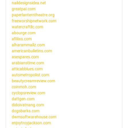
naildesignsidea.net
greatpai.com
paperlanterntheatre.org
freeworshipnetwork.com
watercraftllc.com
abourge.com
afiliixs.com
alharammallz.com
americanbulletins.com
asespares.com
arabianstime.com
atticabblues.com
autometropolist.com
beautycreamreview.com
coinmoh.com
cyclopsreview.com
dattgen.com
didoivatnang.com
dogsbarks.com
dwmsoftwarehouse.com
enjoytroyjackson.com