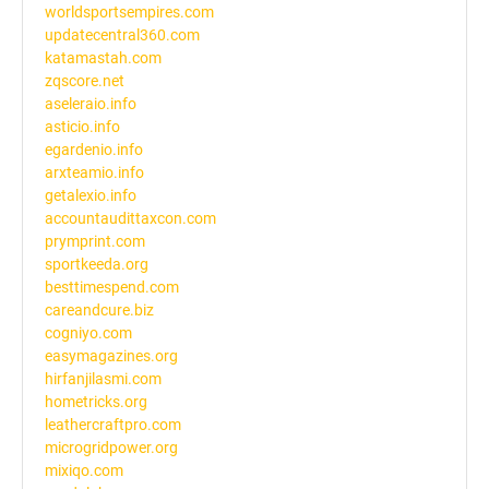
worldsportsempires.com
updatecentral360.com
katamastah.com
zqscore.net
aseleraio.info
asticio.info
egardenio.info
arxteamio.info
getalexio.info
accountaudittaxcon.com
prymprint.com
sportkeeda.org
besttimespend.com
careandcure.biz
cogniyo.com
easymagazines.org
hirfanjilasmi.com
hometricks.org
leathercraftpro.com
microgridpower.org
mixiqo.com