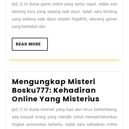
Raja899:
[ad_1] Di dunia game online yang serba cepat, selalu ada
The
bintang baru yang sedang naik daun. Salah satu bintang
Rising
yang sedang naik daun adalah Raja899, seorang gamer
Star
yang berbakat dan
in
the
READ
READ MORE
MORE
World
of
Online
Gaming
Mengungkap Misteri
Bosku777: Kehadiran
Mengu
Online Yang Misterius
Misteri
[ad_1] Di dunia internet yang luas dan terus berkembang,
Bosku7
ada banyak orang yang memilih untuk mempertahankan
Kehadi
tingkat anonimitas tertentu. Salah satu kehadiran online