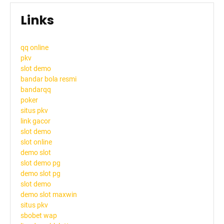
Links
qq online
pkv
slot demo
bandar bola resmi
bandarqq
poker
situs pkv
link gacor
slot demo
slot online
demo slot
slot demo pg
demo slot pg
slot demo
demo slot maxwin
situs pkv
sbobet wap