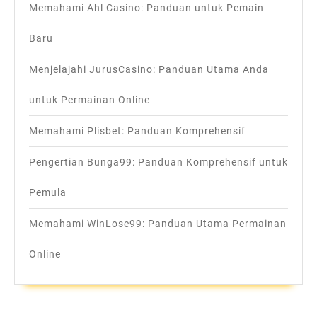
Memahami Ahl Casino: Panduan untuk Pemain
Baru
Menjelajahi JurusCasino: Panduan Utama Anda
untuk Permainan Online
Memahami Plisbet: Panduan Komprehensif
Pengertian Bunga99: Panduan Komprehensif untuk
Pemula
Memahami WinLose99: Panduan Utama Permainan
Online