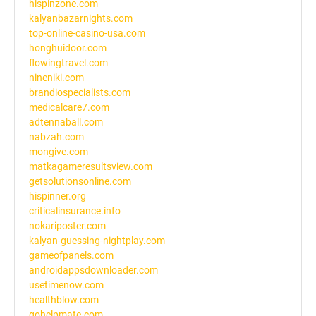
hispinzone.com
kalyanbazarnights.com
top-online-casino-usa.com
honghuidoor.com
flowingtravel.com
nineniki.com
brandiospecialists.com
medicalcare7.com
adtennaball.com
nabzah.com
mongive.com
matkagameresultsview.com
getsolutionsonline.com
hispinner.org
criticalinsurance.info
nokariposter.com
kalyan-guessing-nightplay.com
gameofpanels.com
androidappsdownloader.com
usetimenow.com
healthblow.com
gohelpmate.com