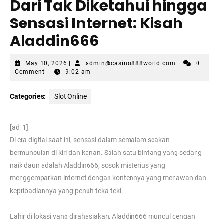
Dari Tak Diketahui hingga
Sensasi Internet: Kisah
Aladdin666
May
admin@casin
May 10, 2026
|
admin@casino888world.com
|
0
10,
Comment
|
9:02 am
2026
Categories:
Slot Online
[ad_1]
Di era digital saat ini, sensasi dalam semalam seakan
bermunculan di kiri dan kanan. Salah satu bintang yang sedang
naik daun adalah Aladdin666, sosok misterius yang
menggemparkan internet dengan kontennya yang menawan dan
kepribadiannya yang penuh teka-teki.
Lahir di lokasi yang dirahasiakan, Aladdin666 muncul dengan