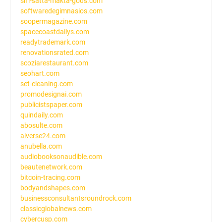
sm-satta-makta-gods.com
softwaredegimnasios.com
soopermagazine.com
spacecoastdailys.com
readytrademark.com
renovationsrated.com
scoziarestaurant.com
seohart.com
set-cleaning.com
promodesignai.com
publicistspaper.com
quindaily.com
abosulte.com
aiverse24.com
anubella.com
audiobooksonaudible.com
beautenetwork.com
bitcoin-tracing.com
bodyandshapes.com
businessconsultantsroundrock.com
classicglobalnews.com
cybercusp.com