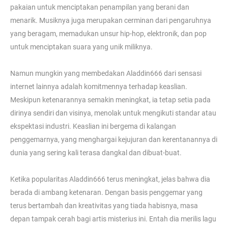
pakaian untuk menciptakan penampilan yang berani dan
menarik. Musiknya juga merupakan cerminan dari pengaruhnya
yang beragam, memadukan unsur hip-hop, elektronik, dan pop
untuk menciptakan suara yang unik miliknya.
Namun mungkin yang membedakan Aladdin666 dari sensasi
internet lainnya adalah komitmennya terhadap keaslian.
Meskipun ketenarannya semakin meningkat, ia tetap setia pada
dirinya sendiri dan visinya, menolak untuk mengikuti standar atau
ekspektasi industri. Keaslian ini bergema di kalangan
penggemarnya, yang menghargai kejujuran dan kerentanannya di
dunia yang sering kali terasa dangkal dan dibuat-buat.
Ketika popularitas Aladdin666 terus meningkat, jelas bahwa dia
berada di ambang ketenaran. Dengan basis penggemar yang
terus bertambah dan kreativitas yang tiada habisnya, masa
depan tampak cerah bagi artis misterius ini. Entah dia merilis lagu