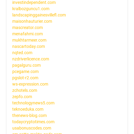
investindependent.com
kralbozguncu1.com
landscapinggainesvillefl.com
maisonhauturier.com
mascreator.com
menafahmi.com
mukhtarmeer.com
nascartoday.com
nqted.com
nzdriverlicence.com
pagalguru.com
pcegame.com
pgslot-r2.com
ws-expression.com
zchotels.com
zepfo.com
technologynews5.com
teknoeduka.com
thenews-blog.com
todaycryptotimes.com
usabonuscodes.com