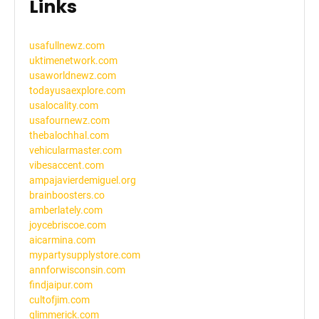
Links
usafullnewz.com
uktimenetwork.com
usaworldnewz.com
todayusaexplore.com
usalocality.com
usafournewz.com
thebalochhal.com
vehicularmaster.com
vibesaccent.com
ampajavierdemiguel.org
brainboosters.co
amberlately.com
joycebriscoe.com
aicarmina.com
mypartysupplystore.com
annforwisconsin.com
findjaipur.com
cultofjim.com
glimmerick.com