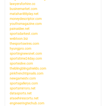
lawyersforhire.co
businemarket.com
matahari88play.net
moneydescriptor.com
youthsmagazine.com
painaidee.net
sportsdarkest.com
webtoon.biz
thesportswires.com
hyungpro.com
sportingnewsnet.com
sportstime24day.com
sporteslive.com
theblingblingshields.com
pinkfrenchtipnails.com
newgamestv.com
sportsgallerys.com
sportsmirrors.net
datasports.net
atasehirescortu.net
engineeringtechub.com