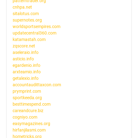
patterntrader.org
cnhpa.net
sitalotus.com
supernotes.org
worldsportsempires.com
updatecentral360.com
katamastah.com
zqscore.net
aseleraio.info
asticio.info
egardenio.info
arxteamio.info
getalexio.info
accountaudittaxcon.com
prymprint.com
sportkeeda.org
besttimespend.com
careandcure.biz
cogniyo.com
easymagazines.org
hirfanjilasmi.com
hometricks.org