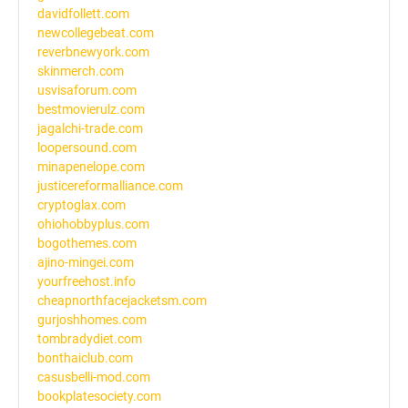
davidfollett.com
newcollegebeat.com
reverbnewyork.com
skinmerch.com
usvisaforum.com
bestmovierulz.com
jagalchi-trade.com
loopersound.com
minapenelope.com
justicereformalliance.com
cryptoglax.com
ohiohobbyplus.com
bogothemes.com
ajino-mingei.com
yourfreehost.info
cheapnorthfacejacketsm.com
gurjoshhomes.com
tombradydiet.com
bonthaiclub.com
casusbelli-mod.com
bookplatesociety.com