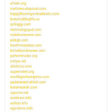
ufalek.org
mattress-disposal.com
happyflooringandcabinets.com
bodybuildinglife.co
qrdoggy.com
technologygud.com
realshocknews.com
pickgb.com
healthmistakes.com
ksfashiondresses.com
patterntrader.org
cnhpa.net
sitalotus.com
supernotes.org
worldsportsempires.com
updatecentral360.com
katamastah.com
zqscore.net
aseleraio.info
asticio.info
egardenio.info