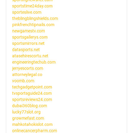
sportstime24day.com
sporteslive.com
theblingblingshields.com
pinkfrenchtipnails.com
newgamestv.com
sportsgallerys.com
sportsmirrors.net
datasports.net
atasehirescortu.net
engineeringtechub.com
jerryescorts.com
attorneylegal.co
voomb.com
techgadgetpoint.com
tvsportsguide24.com
sportsreviews24.com
dubai360blog.com
lucky77slot.org
growmefast.com
mahkotahokislot.com
onlinecancerpharm.com