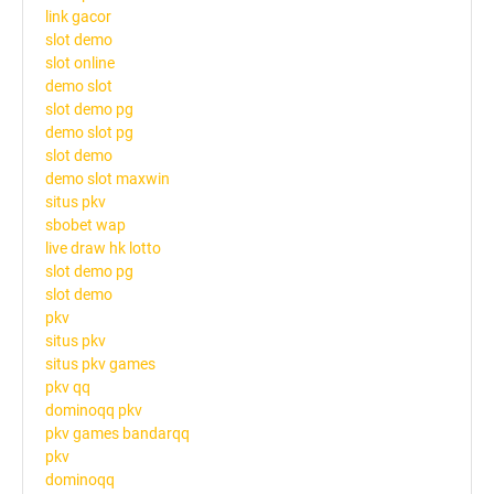
link gacor
slot demo
slot online
demo slot
slot demo pg
demo slot pg
slot demo
demo slot maxwin
situs pkv
sbobet wap
live draw hk lotto
slot demo pg
slot demo
pkv
situs pkv
situs pkv games
pkv qq
dominoqq pkv
pkv games bandarqq
pkv
dominoqq