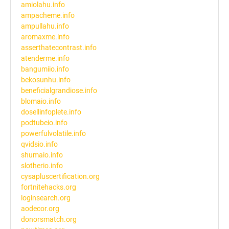
amiolahu.info
ampacheme.info
ampullahu.info
aromaxme.info
asserthatecontrast.info
atenderme.info
bangumiio.info
bekosunhu.info
beneficialgrandiose.info
blomaio.info
dosellinfoplete.info
podtubeio.info
powerfulvolatile.info
qvidsio.info
shumaio.info
slotherio.info
cysapluscertification.org
fortnitehacks.org
loginsearch.org
aodecor.org
donorsmatch.org