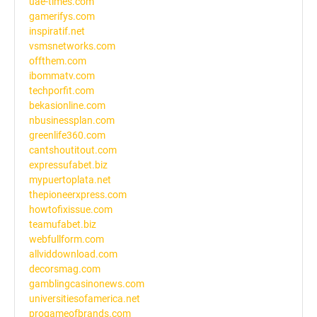
uae-times.com
gamerifys.com
inspiratif.net
vsmsnetworks.com
offthem.com
ibommatv.com
techporfit.com
bekasionline.com
nbusinessplan.com
greenlife360.com
cantshoutitout.com
expressufabet.biz
mypuertoplata.net
thepioneerxpress.com
howtofixissue.com
teamufabet.biz
webfullform.com
allviddownload.com
decorsmag.com
gamblingcasinonews.com
universitiesofamerica.net
progameofbrands.com