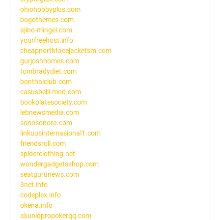
ohiohobbyplus.com
bogothemes.com
ajino-mingei.com
yourfreehost.info
cheapnorthfacejacketsm.com
gurjoshhomes.com
tombradydiet.com
bonthaiclub.com
casusbelli-mod.com
bookplatesociety.com
lebnewsmedia.com
sonosonora.com
linkuusinternasional1.com
friendsroll.com
spiderclothing.net
wondergadgetsshop.com
seatgurunews.com
3net.info
codeplex.info
okena.info
akunidpropokerqq.com