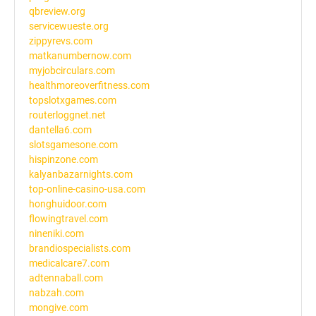
qbreview.org
servicewueste.org
zippyrevs.com
matkanumbernow.com
myjobcirculars.com
healthmoreoverfitness.com
topslotxgames.com
routerloggnet.net
dantella6.com
slotsgamesone.com
hispinzone.com
kalyanbazarnights.com
top-online-casino-usa.com
honghuidoor.com
flowingtravel.com
nineniki.com
brandiospecialists.com
medicalcare7.com
adtennaball.com
nabzah.com
mongive.com