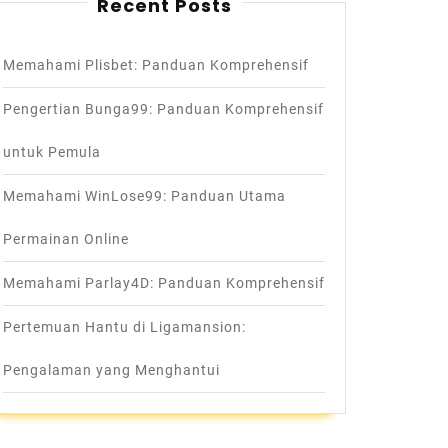
Recent Posts
Memahami Plisbet: Panduan Komprehensif
Pengertian Bunga99: Panduan Komprehensif
untuk Pemula
Memahami WinLose99: Panduan Utama
Permainan Online
Memahami Parlay4D: Panduan Komprehensif
Pertemuan Hantu di Ligamansion:
Pengalaman yang Menghantui