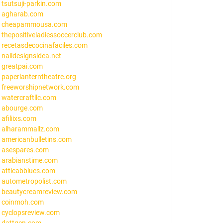
tsutsuji-parkin.com
agharab.com
cheapammousa.com
thepositiveladiessoccerclub.com
recetasdecocinafaciles.com
naildesignsidea.net
greatpai.com
paperlanterntheatre.org
freeworshipnetwork.com
watercraftllc.com
abourge.com
afiliixs.com
alharammallz.com
americanbulletins.com
asespares.com
arabianstime.com
atticabblues.com
autometropolist.com
beautycreamreview.com
coinmoh.com
cyclopsreview.com