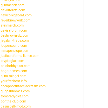
cultofjim.com
glimmerick.com
davidfollett.com
newcollegebeat.com
reverbnewyork.com
skinmerch.com
usvisaforum.com
bestmovierulz.com
jagalchi-trade.com
loopersound.com
minapenelope.com
justicereformalliance.com
cryptoglax.com
ohiohobbyplus.com
bogothemes.com
ajino-mingei.com
yourfreehost.info
cheapnorthfacejacketsm.com
gurjoshhomes.com
tombradydiet.com
bonthaiclub.com
casusbelli-mod.com