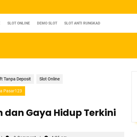
E
SLOT ONLINE
DEMO SLOT
SLOT ANTI RUNGKAD
ft Tanpa Deposit
Slot Online
ma Pasar123
 dan Gaya Hidup Terkini