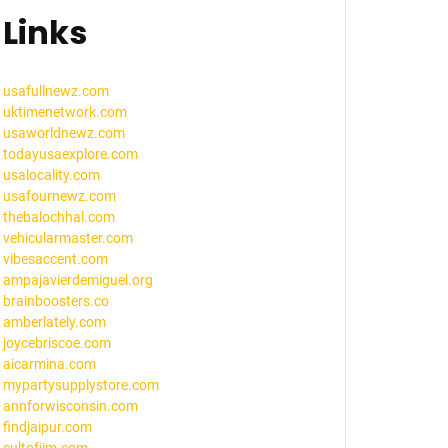
ng77
Links
usafullnewz.com
uktimenetwork.com
usaworldnewz.com
todayusaexplore.com
usalocality.com
usafournewz.com
thebalochhal.com
vehicularmaster.com
vibesaccent.com
ampajavierdemiguel.org
brainboosters.co
amberlately.com
joycebriscoe.com
aicarmina.com
mypartysupplystore.com
annforwisconsin.com
findjaipur.com