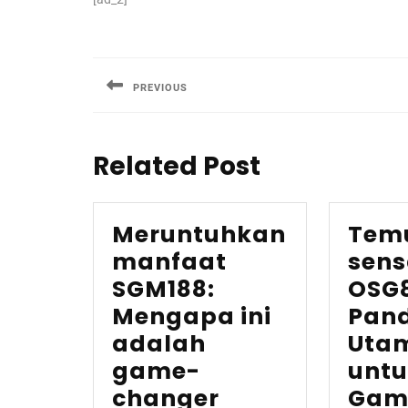
Post
navigation
PREVIOUS
Previous
post:
Related Post
Meruntuhkan
Tem
manfaat
sens
SGM188:
OSG8
Mengapa ini
Pan
adalah
Uta
game-
unt
Meruntuhkan
changer
Gam