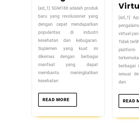
manfaat
Virt
[ad_1] SGM188 adalah produk
SGM188:
baru yang revolusioner yang
[ad_1] A
Mengapa
dengan cepat mendapatkan
pengala
ini
popularitas di industri
virtual y
adalah
kesehatan dan kebugaran.
Tidak terli
Suplemen yang kuat ini
game-
platfo
dikemas dengan berbagai
terkemuk
changer
manfaat yang dapat
berbagai
membantu meningkatkan
sesuai de
kesehatan
dan
READ
READ MORE
READ 
MORE