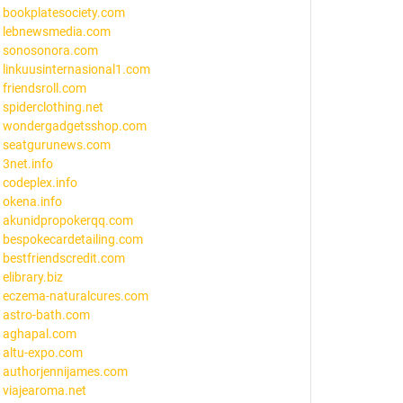
bookplatesociety.com
lebnewsmedia.com
sonosonora.com
linkuusinternasional1.com
friendsroll.com
spiderclothing.net
wondergadgetsshop.com
seatgurunews.com
3net.info
codeplex.info
okena.info
akunidpropokerqq.com
bespokecardetailing.com
bestfriendscredit.com
elibrary.biz
eczema-naturalcures.com
astro-bath.com
aghapal.com
altu-expo.com
authorjennijames.com
viajearoma.net