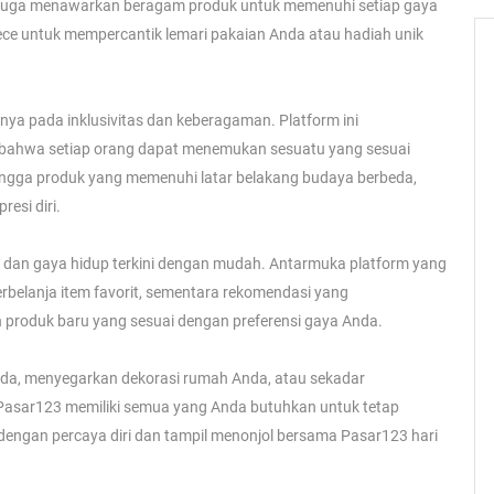
3 juga menawarkan beragam produk untuk memenuhi setiap gaya
ce untuk mempercantik lemari pakaian Anda atau hadiah unik
nya pada inklusivitas dan keberagaman. Platform ini
bahwa setiap orang dapat menemukan sesuatu yang sesuai
ngga produk yang memenuhi latar belakang budaya berbeda,
esi diri.
 dan gaya hidup terkini dengan mudah. Antarmuka platform yang
elanja item favorit, sementara rekomendasi yang
produk baru yang sesuai dengan preferensi gaya Anda.
nda, menyegarkan dekorasi rumah Anda, atau sekadar
Pasar123 memiliki semua yang Anda butuhkan untuk tetap
 dengan percaya diri dan tampil menonjol bersama Pasar123 hari