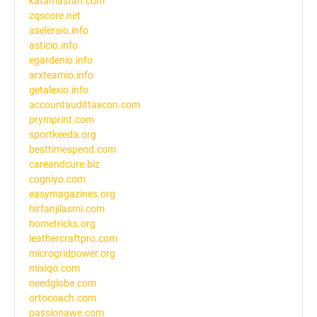
katamastah.com
zqscore.net
aseleraio.info
asticio.info
egardenio.info
arxteamio.info
getalexio.info
accountaudittaxcon.com
prymprint.com
sportkeeda.org
besttimespend.com
careandcure.biz
cogniyo.com
easymagazines.org
hirfanjilasmi.com
hometricks.org
leathercraftpro.com
microgridpower.org
mixiqo.com
needglobe.com
ortocoach.com
passionawe.com