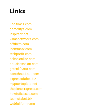
Links
uae-times.com
gamerifys.com
inspiratif.net
vsmsnetworks.com
offthem.com
ibommatv.com
techporfit.com
bekasionline.com
nbusinessplan.com
greenlife360.com
cantshoutitout.com
expressufabet.biz
mypuertoplata.net
thepioneerxpress.com
howtofixissue.com
teamufabet.biz
webfullform.com