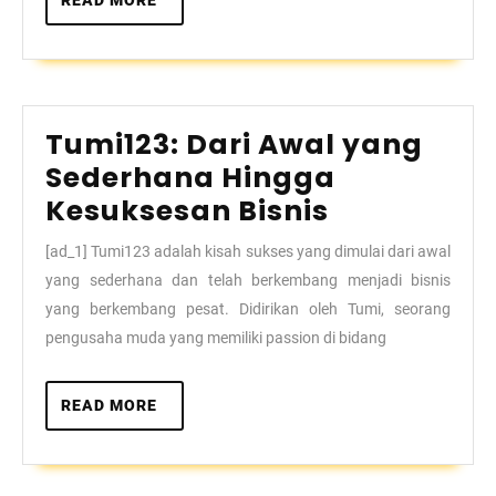
digital
MORE
Tumi123: Dari Awal yang
Sederhana Hingga
Tumi123:
Kesuksesan Bisnis
Dari
[ad_1] Tumi123 adalah kisah sukses yang dimulai dari awal
Awal
yang sederhana dan telah berkembang menjadi bisnis
yang
yang berkembang pesat. Didirikan oleh Tumi, seorang
Sederhan
pengusaha muda yang memiliki passion di bidang
Hingga
Kesuksesa
READ
READ MORE
MORE
Bisnis