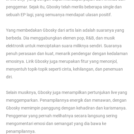
penggemar. Sejak itu, Gbosky telah merilis beberapa single dan
sebuah EP lagi, yang semuanya mendapat ulasan positif.
Yang membedakan Gbosky dari artis lain adalah suaranya yang
berbeda. Dia menggabungkan elemen pop, R&B, dan musik
elektronik untuk menciptakan suara miliknya sendiri. Suaranya
penuh perasaan dan kuat, menarik pendengar dengan kedalaman
emosinya. Lirik Gbosky juga merupakan fitur yang menonjol,
menyentuh topik-topik seperti cinta, kehilangan, dan penemuan
diri.
Selain musiknya, Gbosky juga menampilkan pertunjukan live yang
menggemparkan. Penampilannya energik dan menawan, dengan
Gbosky memimpin panggung dengan kehadiran dan karismanya.
Penggemar yang pernah melihatnya secara langsung sering
mengomentari emosi dan semangat yang dia bawa ke
penampilannya.