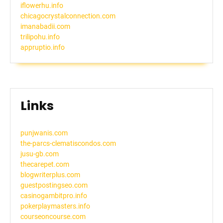
iflowerhu.info
chicagocrystalconnection.com
imanabadii.com
trilipohu.info
appruptio.info
Links
punjwanis.com
the-parcs-clematiscondos.com
jusu-gb.com
thecarepet.com
blogwriterplus.com
guestpostingseo.com
casinogambitpro.info
pokerplaymasters.info
courseoncourse.com