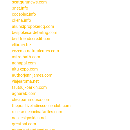
seatgurunews.com
3net.info
codeplex.info
okena.info
akunidpropokerqq.com
bespokecardetailing.com
bestfriendscredit.com
elibrary.biz
eczema-naturalcures.com
astro-bath.com
aghapal.com
altu-expo.com
authorjennijames.com
viajearoma.net
tsutsuji-parkin.com
agharab.com
cheapammousa.com
thepositiveladiessoccerclub.com
recetasdecocinafaciles.com
naildesignsidea.net
greatpai.com