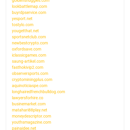
goldensnuggles.com
lookbattlemap.com
buyrdpservice.com
yesport.net
tostylo.com
yougetthat.net
sportsnetclub.com
newbestcrypto.com
oxfordsave.com
iclassicgames.com
saung-artikel.com
fasthokivip2.com
observersports.com
cryptominingplus.com
aquinoticiaspe.com
longhairedfrenchbulldog.com
lawyersforhire.co
businemarket.com
matahari88play.net
moneydescriptor.com
youthsmagazine.com
painaidee.net