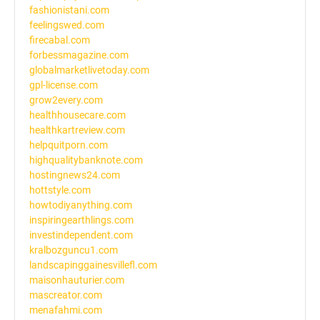
fashionistani.com
feelingswed.com
firecabal.com
forbessmagazine.com
globalmarketlivetoday.com
gpl-license.com
grow2every.com
healthhousecare.com
healthkartreview.com
helpquitporn.com
highqualitybanknote.com
hostingnews24.com
hottstyle.com
howtodiyanything.com
inspiringearthlings.com
investindependent.com
kralbozguncu1.com
landscapinggainesvillefl.com
maisonhauturier.com
mascreator.com
menafahmi.com