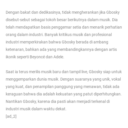
Dengan bakat dan dedikasinya, tidak mengherankan jika Gbosky
disebut-sebut sebagai tokoh besar berikutnya dalam musik. Dia
telah mendapatkan basis penggemar setia dan menarik perhatian
orang dalam industri. Banyak kritikus musik dan profesional
industri memperkirakan bahwa Gbosky berada di ambang
ketenaran, bahkan ada yang membandingkannya dengan artis
ikonik seperti Beyoncé dan Adele.
Saat ia terus merilis musik baru dan tampil live, Gbosky siap untuk
menggemparkan dunia musik. Dengan suaranya yang unik, vokal
yang kuat, dan penampilan panggung yang menawan, tidak ada
keraguan bahwa dia adalah kekuatan yang patut diperhitungkan.
Nantikan Gbosky, karena dia pasti akan menjadi terkenal di
industri musik dalam waktu dekat.
[ad_2]