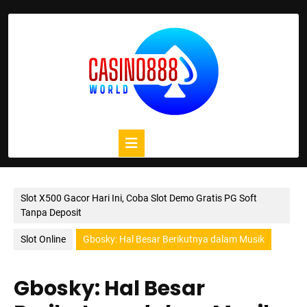
Skip
to
content
Open
Button
Slot X500 Gacor Hari Ini, Coba Slot Demo Gratis PG Soft
Tanpa Deposit
Slot Online
Gbosky: Hal Besar Berikutnya dalam Musik
Gbosky: Hal Besar