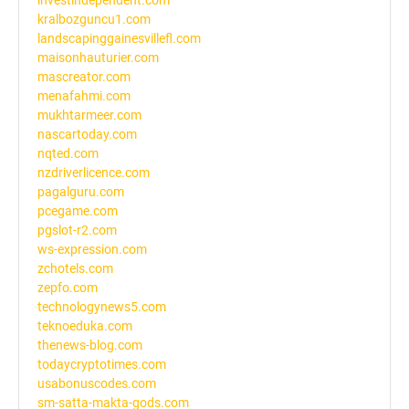
investindependent.com
kralbozguncu1.com
landscapinggainesvillefl.com
maisonhauturier.com
mascreator.com
menafahmi.com
mukhtarmeer.com
nascartoday.com
nqted.com
nzdriverlicence.com
pagalguru.com
pcegame.com
pgslot-r2.com
ws-expression.com
zchotels.com
zepfo.com
technologynews5.com
teknoeduka.com
thenews-blog.com
todaycryptotimes.com
usabonuscodes.com
sm-satta-makta-gods.com