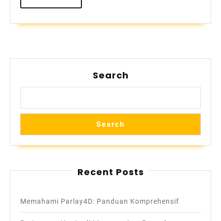
MORE
Search
Search
Recent Posts
Memahami Parlay4D: Panduan Komprehensif