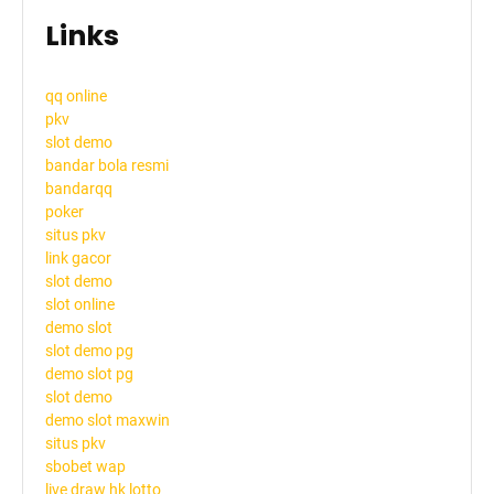
Links
qq online
pkv
slot demo
bandar bola resmi
bandarqq
poker
situs pkv
link gacor
slot demo
slot online
demo slot
slot demo pg
demo slot pg
slot demo
demo slot maxwin
situs pkv
sbobet wap
live draw hk lotto