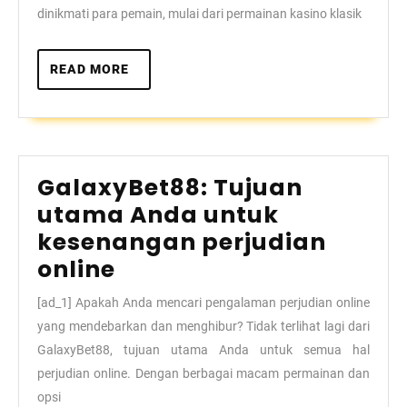
Te
dinikmati para pemain, mulai dari permainan kasino klasik
READ
READ MORE
MORE
GalaxyBet88: Tujuan
utama Anda untuk
kesenangan perjudian
GalaxyBet88:
online
Tujuan
[ad_1] Apakah Anda mencari pengalaman perjudian online
utama
yang mendebarkan dan menghibur? Tidak terlihat lagi dari
Anda
GalaxyBet88, tujuan utama Anda untuk semua hal
untuk
perjudian online. Dengan berbagai macam permainan dan
kesenangan
opsi