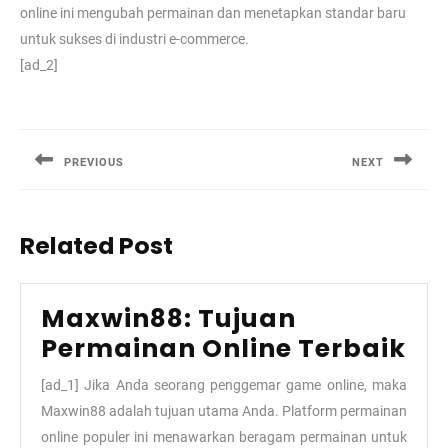
online ini mengubah permainan dan menetapkan standar baru
untuk sukses di industri e-commerce.
[ad_2]
Post
navigation
PREVIOUS
NEXT
Previous
Next
post:
post:
Related Post
Maxwin88: Tujuan
Ma
Permainan Online Terbaik
Tu
[ad_1] Jika Anda seorang penggemar game online, maka
Pe
Maxwin88 adalah tujuan utama Anda. Platform permainan
On
online populer ini menawarkan beragam permainan untuk