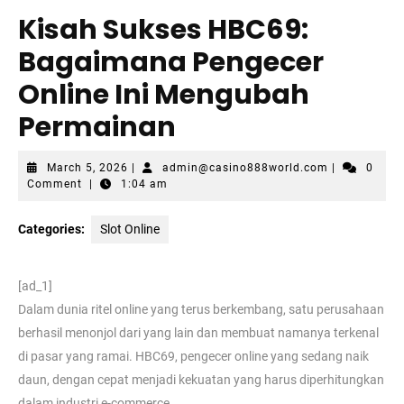
Kisah Sukses HBC69:
Bagaimana Pengecer
Online Ini Mengubah
Permainan
March
admin@casin
March 5, 2026
|
admin@casino888world.com
|
0
5,
Comment
|
1:04 am
2026
Categories:
Slot Online
[ad_1]
Dalam dunia ritel online yang terus berkembang, satu perusahaan
berhasil menonjol dari yang lain dan membuat namanya terkenal
di pasar yang ramai. HBC69, pengecer online yang sedang naik
daun, dengan cepat menjadi kekuatan yang harus diperhitungkan
dalam industri e-commerce.