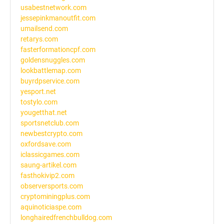
usabestnetwork.com
jessepinkmanoutfit.com
umailsend.com
retarys.com
fasterformationcpf.com
goldensnuggles.com
lookbattlemap.com
buyrdpservice.com
yesport.net
tostylo.com
yougetthat.net
sportsnetclub.com
newbestcrypto.com
oxfordsave.com
iclassicgames.com
saung-artikel.com
fasthokivip2.com
observersports.com
cryptominingplus.com
aquinoticiaspe.com
longhairedfrenchbulldog.com