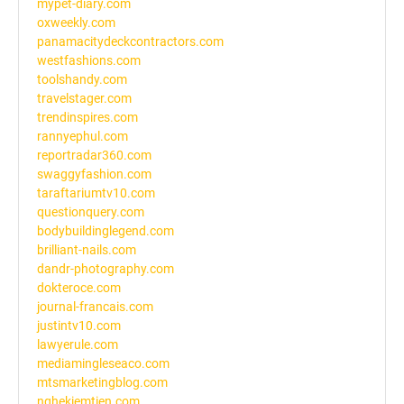
mypet-diary.com
oxweekly.com
panamacitydeckcontractors.com
westfashions.com
toolshandy.com
travelstager.com
trendinspires.com
rannyephul.com
reportradar360.com
swaggyfashion.com
taraftariumtv10.com
questionquery.com
bodybuildinglegend.com
brilliant-nails.com
dandr-photography.com
dokteroce.com
journal-francais.com
justintv10.com
lawyerule.com
mediamingleseaco.com
mtsmarketingblog.com
nghekiemtien.com