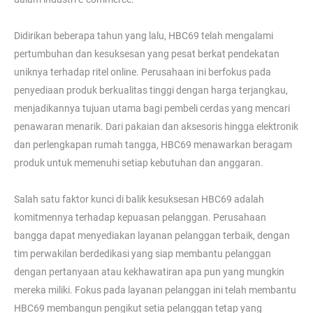
Didirikan beberapa tahun yang lalu, HBC69 telah mengalami
pertumbuhan dan kesuksesan yang pesat berkat pendekatan
uniknya terhadap ritel online. Perusahaan ini berfokus pada
penyediaan produk berkualitas tinggi dengan harga terjangkau,
menjadikannya tujuan utama bagi pembeli cerdas yang mencari
penawaran menarik. Dari pakaian dan aksesoris hingga elektronik
dan perlengkapan rumah tangga, HBC69 menawarkan beragam
produk untuk memenuhi setiap kebutuhan dan anggaran.
Salah satu faktor kunci di balik kesuksesan HBC69 adalah
komitmennya terhadap kepuasan pelanggan. Perusahaan
bangga dapat menyediakan layanan pelanggan terbaik, dengan
tim perwakilan berdedikasi yang siap membantu pelanggan
dengan pertanyaan atau kekhawatiran apa pun yang mungkin
mereka miliki. Fokus pada layanan pelanggan ini telah membantu
HBC69 membangun pengikut setia pelanggan tetap yang