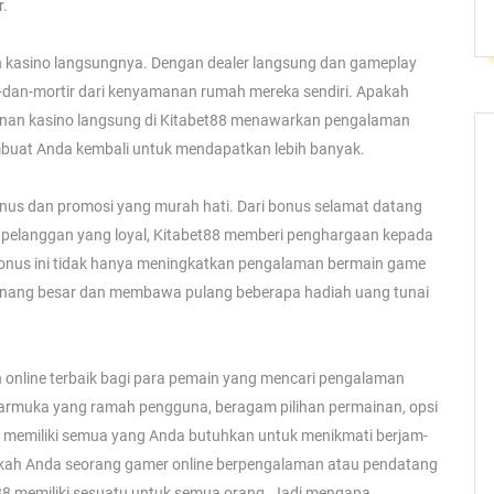
r.
an kasino langsungnya. Dengan dealer langsung dan gameplay
a-dan-mortir dari kenyamanan rumah mereka sendiri. Apakah
mainan kasino langsung di Kitabet88 menawarkan pengalaman
buat Anda kembali untuk mendapatkan lebih banyak.
bonus dan promosi yang murah hati. Dari bonus selamat datang
k pelanggan yang loyal, Kitabet88 memberi penghargaan kepada
Bonus ini tidak hanya meningkatkan pengalaman bermain game
enang besar dan membawa pulang beberapa hadiah uang tunai
n online terbaik bagi para pemain yang mencari pengalaman
rmuka yang ramah pengguna, beragam pilihan permainan, opsi
8 memiliki semua yang Anda butuhkan untuk menikmati berjam-
kah Anda seorang gamer online berpengalaman atau pendatang
88 memiliki sesuatu untuk semua orang. Jadi mengapa