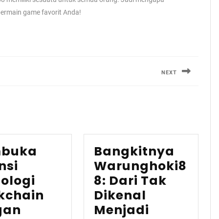
bermain game favorit Anda!
NEXT
Next
post:
buka
Bangkitnya
nsi
Warunghoki8
ologi
8: Dari Tak
kchain
Dikenal
gan
Menjadi