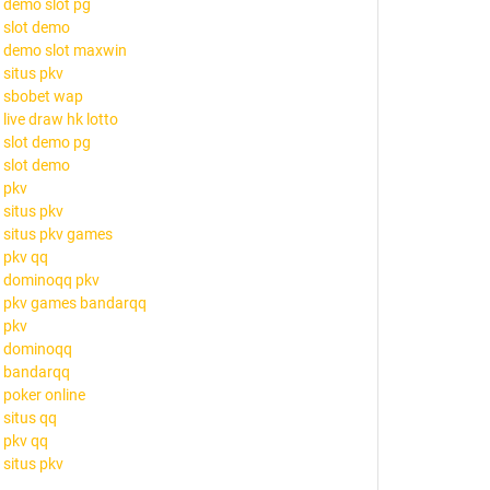
demo slot pg
slot demo
demo slot maxwin
situs pkv
sbobet wap
live draw hk lotto
slot demo pg
slot demo
pkv
situs pkv
situs pkv games
pkv qq
dominoqq pkv
pkv games bandarqq
pkv
dominoqq
bandarqq
poker online
situs qq
pkv qq
situs pkv