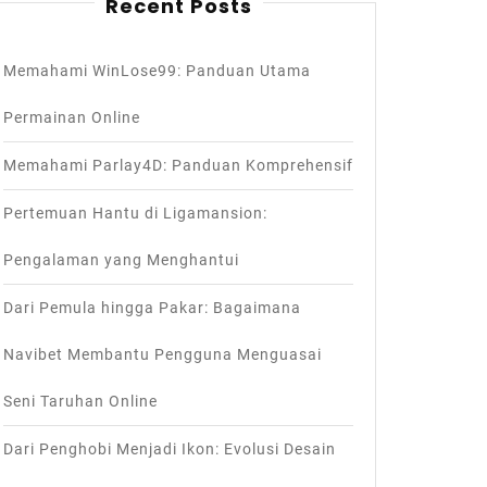
Recent Posts
Memahami WinLose99: Panduan Utama
Permainan Online
Memahami Parlay4D: Panduan Komprehensif
Pertemuan Hantu di Ligamansion:
Pengalaman yang Menghantui
Dari Pemula hingga Pakar: Bagaimana
Navibet Membantu Pengguna Menguasai
Seni Taruhan Online
Dari Penghobi Menjadi Ikon: Evolusi Desain