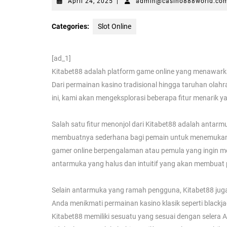
April
April 24, 2025
|
admin@casino888world.co
24,
2025
Categories:
Slot Online
[ad_1]
Kitabet88 adalah platform game online yang menawark
Dari permainan kasino tradisional hingga taruhan olahr
ini, kami akan mengeksplorasi beberapa fitur menarik y
Salah satu fitur menonjol dari Kitabet88 adalah antar
membuatnya sederhana bagi pemain untuk menemukan
gamer online berpengalaman atau pemula yang ingin me
antarmuka yang halus dan intuitif yang akan membua
Selain antarmuka yang ramah pengguna, Kitabet88 jug
Anda menikmati permainan kasino klasik seperti blackjac
Kitabet88 memiliki sesuatu yang sesuai dengan selera