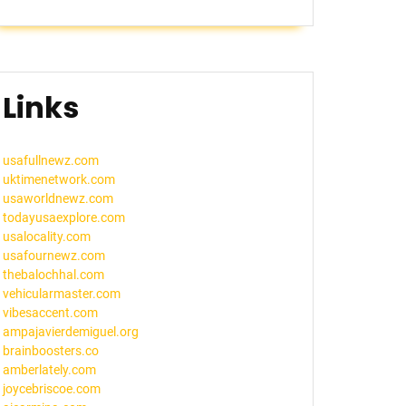
kitnya
nghoki88:
Links
al
usafullnewz.com
adi
uktimenetwork.com
ang
usaworldnewz.com
todayusaexplore.com
a
usalocality.com
l
usafournewz.com
thebalochhal.com
vehicularmaster.com
vibesaccent.com
ampajavierdemiguel.org
brainboosters.co
amberlately.com
joycebriscoe.com