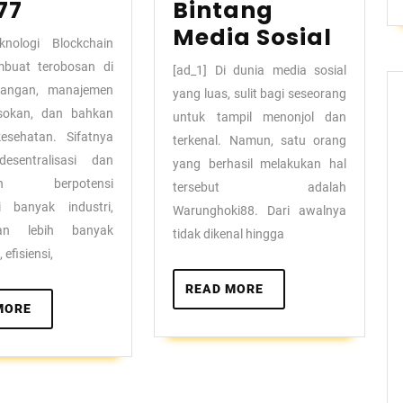
Membuka
77
Bintang
Potensi
Bang
Media Sosial
knologi Blockchain
Teknologi
Waru
mbuat terobosan di
[ad_1] Di dunia media sosial
an
Blockchain
Dari
uangan, manajemen
yang luas, sulit bagi seseorang
dengan
Tak
asokan, dan bahkan
untuk tampil menonjol dan
Ina777
Diken
esehatan. Sifatnya
terkenal. Namun, satu orang
desentralisasi dan
Menj
yang berhasil melakukan hal
ran berpotensi
tersebut adalah
Bint
i banyak industri,
Warunghoki88. Dari awalnya
Medi
kan lebih banyak
tidak dikenal hingga
Sosia
efisiensi,
READ
READ MORE
MORE
READ
MORE
MORE