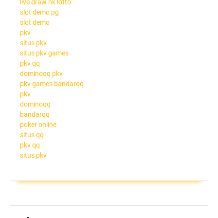
live draw hk lotto
slot demo pg
slot demo
pkv
situs pkv
situs pkv games
pkv qq
dominoqq pkv
pkv games bandarqq
pkv
dominoqq
bandarqq
poker online
situs qq
pkv qq
situs pkv