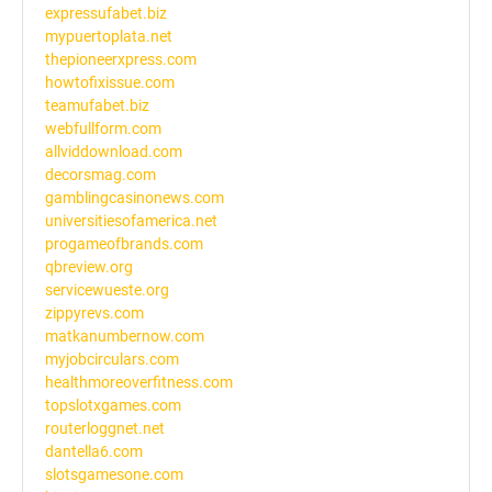
expressufabet.biz
mypuertoplata.net
thepioneerxpress.com
howtofixissue.com
teamufabet.biz
webfullform.com
allviddownload.com
decorsmag.com
gamblingcasinonews.com
universitiesofamerica.net
progameofbrands.com
qbreview.org
servicewueste.org
zippyrevs.com
matkanumbernow.com
myjobcirculars.com
healthmoreoverfitness.com
topslotxgames.com
routerloggnet.net
dantella6.com
slotsgamesone.com