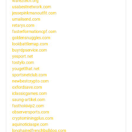
wareztech.org
usabestnetwork.com
jessepinkmanoutfit.com
umailsend.com
retarys.com
fasterformationcpf.com
goldensnuggles.com
lookbattlemap.com
buyrdpservice.com
yesport.net
tostylo.com
yougetthat.net
sportsnetclub.com
newbestcrypto.com
oxfordsave.com
iclassicgames.com
saung-artikel.com
fasthokivip2.com
observersports.com
cryptominingplus.com
aquinoticiaspe.com
longhairedfrenchbulldog.com