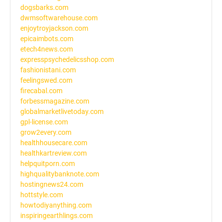
dogsbarks.com
dwmsoftwarehouse.com
enjoytroyjackson.com
epicaimbots.com
etech4news.com
expresspsychedelicsshop.com
fashionistani.com
feelingswed.com
firecabal.com
forbessmagazine.com
globalmarketlivetoday.com
gpl-license.com
grow2every.com
healthhousecare.com
healthkartreview.com
helpquitporn.com
highqualitybanknote.com
hostingnews24.com
hottstyle.com
howtodiyanything.com
inspiringearthlings.com