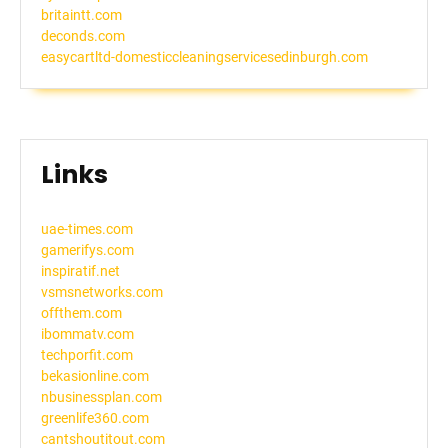
britaintt.com
deconds.com
easycartltd-domesticcleaningservicesedinburgh.com
Links
uae-times.com
gamerifys.com
inspiratif.net
vsmsnetworks.com
offthem.com
ibommatv.com
techporfit.com
bekasionline.com
nbusinessplan.com
greenlife360.com
cantshoutitout.com