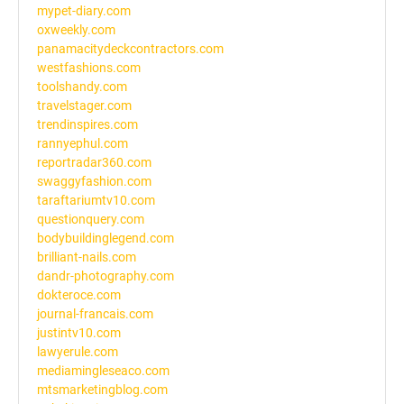
mypet-diary.com
oxweekly.com
panamacitydeckcontractors.com
westfashions.com
toolshandy.com
travelstager.com
trendinspires.com
rannyephul.com
reportradar360.com
swaggyfashion.com
taraftariumtv10.com
questionquery.com
bodybuildinglegend.com
brilliant-nails.com
dandr-photography.com
dokteroce.com
journal-francais.com
justintv10.com
lawyerule.com
mediamingleseaco.com
mtsmarketingblog.com