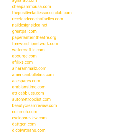
agharab.com
cheapammousa.com
thepositiveladiessoccerclub.com
recetasdecocinafaciles.com
naildesignsidea.net
greatpai.com
paperlanterntheatre.org
freeworshipnetwork.com
watercraftllc.com
abourge.com
afiliixs.com
alharammallz.com
americanbulletins.com
asespares.com
arabianstime.com
atticabblues.com
autometropolist.com
beautycreamreview.com
coinmoh.com
cyclopsreview.com
dattgen.com
didoivatnang.com