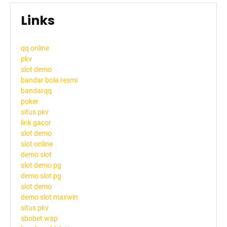
Links
qq online
pkv
slot demo
bandar bola resmi
bandarqq
poker
situs pkv
link gacor
slot demo
slot online
demo slot
slot demo pg
demo slot pg
slot demo
demo slot maxwin
situs pkv
sbobet wap