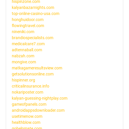
hispinzone.com
kalyanbazarnights.com
top-online-casino-usa.com
honghuidoor.com
flowingtravel.com
nineniki.com
brandiospecialists.com
medicalcare7.com
adtennaball.com
nabzah.com
mongive.com
matkagameresultsview.com
getsolutionsonline.com
hispinner.org
criticalinsurance.info
nokariposter.com
kalyan-guessing-nightplay.com
gameofpanels.com
androidappsdownloader.com
usetimenow.com
healthblow.com
gohelpmate.com