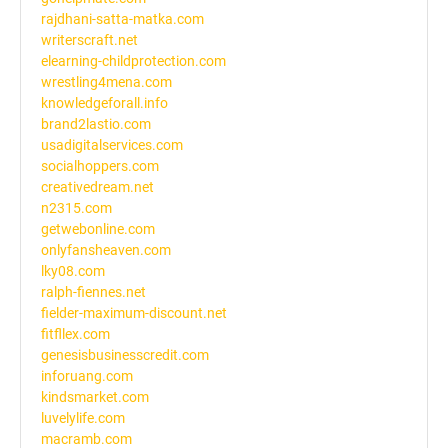
rajdhani-satta-matka.com
writerscraft.net
elearning-childprotection.com
wrestling4mena.com
knowledgeforall.info
brand2lastio.com
usadigitalservices.com
socialhoppers.com
creativedream.net
n2315.com
getwebonline.com
onlyfansheaven.com
lky08.com
ralph-fiennes.net
fielder-maximum-discount.net
fitfllex.com
genesisbusinesscredit.com
inforuang.com
kindsmarket.com
luvelylife.com
macramb.com