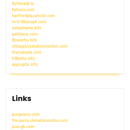
flyttevask.io
byhous.com
hartfordplazahotel.com
m-918kissapk.com
nabavkame.info
gakbiasa.com
iflowerhu.info
chicagocrystalconnection.com
imanabadii.com
trilipohu.info
appruptio.info
Links
punjwanis.com
the-parcs-clematiscondos.com
jusu-gb.com