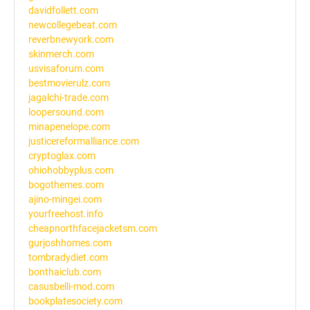
davidfollett.com
newcollegebeat.com
reverbnewyork.com
skinmerch.com
usvisaforum.com
bestmovierulz.com
jagalchi-trade.com
loopersound.com
minapenelope.com
justicereformalliance.com
cryptoglax.com
ohiohobbyplus.com
bogothemes.com
ajino-mingei.com
yourfreehost.info
cheapnorthfacejacketsm.com
gurjoshhomes.com
tombradydiet.com
bonthaiclub.com
casusbelli-mod.com
bookplatesociety.com