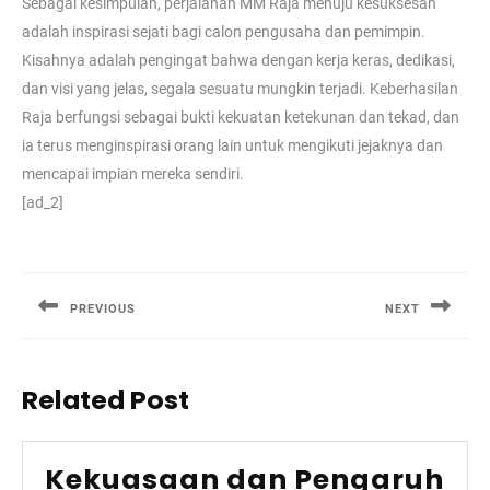
Sebagai kesimpulan, perjalanan MM Raja menuju kesuksesan
adalah inspirasi sejati bagi calon pengusaha dan pemimpin.
Kisahnya adalah pengingat bahwa dengan kerja keras, dedikasi,
dan visi yang jelas, segala sesuatu mungkin terjadi. Keberhasilan
Raja berfungsi sebagai bukti kekuatan ketekunan dan tekad, dan
ia terus menginspirasi orang lain untuk mengikuti jejaknya dan
mencapai impian mereka sendiri.
[ad_2]
Post
navigation
PREVIOUS
NEXT
Previous
Next
post:
post:
Related Post
Kekuasaan dan Pengaruh