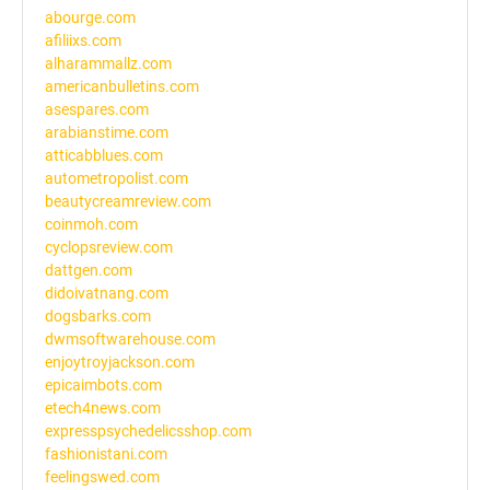
abourge.com
afiliixs.com
alharammallz.com
americanbulletins.com
asespares.com
arabianstime.com
atticabblues.com
autometropolist.com
beautycreamreview.com
coinmoh.com
cyclopsreview.com
dattgen.com
didoivatnang.com
dogsbarks.com
dwmsoftwarehouse.com
enjoytroyjackson.com
epicaimbots.com
etech4news.com
expresspsychedelicsshop.com
fashionistani.com
feelingswed.com