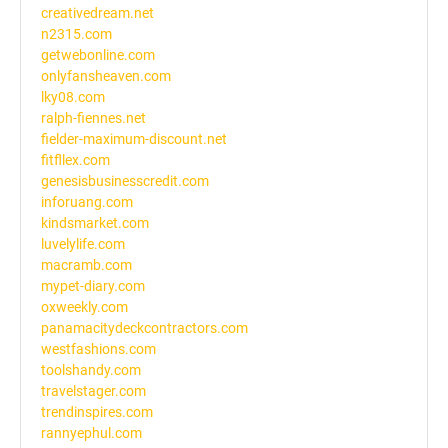
creativedream.net
n2315.com
getwebonline.com
onlyfansheaven.com
lky08.com
ralph-fiennes.net
fielder-maximum-discount.net
fitfllex.com
genesisbusinesscredit.com
inforuang.com
kindsmarket.com
luvelylife.com
macramb.com
mypet-diary.com
oxweekly.com
panamacitydeckcontractors.com
westfashions.com
toolshandy.com
travelstager.com
trendinspires.com
rannyephul.com