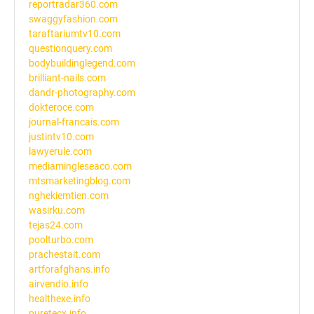
reportradar360.com
swaggyfashion.com
taraftariumtv10.com
questionquery.com
bodybuildinglegend.com
brilliant-nails.com
dandr-photography.com
dokteroce.com
journal-francais.com
justintv10.com
lawyerule.com
mediamingleseaco.com
mtsmarketingblog.com
nghekiemtien.com
wasirku.com
tejas24.com
poolturbo.com
prachestait.com
artforafghans.info
airvendio.info
healthexe.info
puretecx.info