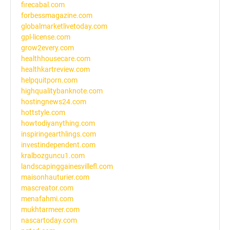
firecabal.com
forbessmagazine.com
globalmarketlivetoday.com
gpl-license.com
grow2every.com
healthhousecare.com
healthkartreview.com
helpquitporn.com
highqualitybanknote.com
hostingnews24.com
hottstyle.com
howtodiyanything.com
inspiringearthlings.com
investindependent.com
kralbozguncu1.com
landscapinggainesvillefl.com
maisonhauturier.com
mascreator.com
menafahmi.com
mukhtarmeer.com
nascartoday.com