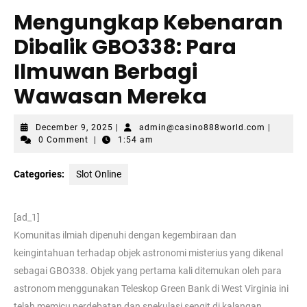
Mengungkap Kebenaran
Dibalik GBO338: Para
Ilmuwan Berbagi
Wawasan Mereka
December
admin@ca
December 9, 2025
|
admin@casino888world.com
|
9,
0 Comment
|
1:54 am
2025
Categories:
Slot Online
[ad_1]
Komunitas ilmiah dipenuhi dengan kegembiraan dan
keingintahuan terhadap objek astronomi misterius yang dikenal
sebagai GBO338. Objek yang pertama kali ditemukan oleh para
astronom menggunakan Teleskop Green Bank di West Virginia ini
telah memicu perdebatan dan spekulasi sengit di kalangan