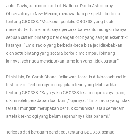
John Davis, astronom radio di National Radio Astronomy
Observatory di New Mexico, menawarkan perspektif berbeda
tentang GBO338. “Meskipun perilaku GBO338 yang tidak
menentu tentu menarik, saya percaya bahwa itu mungkin hanya
sebuah sistem bintang biner dengan orbit yang sangat eksentrik,”
katanya. “Emisi radio yang berbeda-beda bisa jadi disebabkan
oleh satu bintang yang secara berkala melampaui bintang
lainnya, sehingga menciptakan tampilan yang tidak teratur.”
Di sisi lain, Dr. Sarah Chang, fisikawan teoretis di Massachusetts
Institute of Technology, mengajukan teori yang lebih radikal
tentang GBO338. “Saya yakin GBO338 bisa menjadi sinyal yang
dikirim oleh peradaban luar bumi,” ujarnya. “Emisi radio yang tidak
teratur mungkin merupakan bentuk komunikasi atau semacam
artefak teknologi yang belum sepenuhnya kita pahami.”
Terlepas dari beragam pendapat tentang GBO338, semua