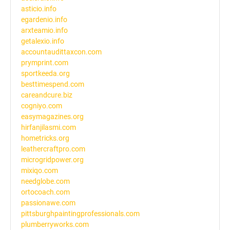
asticio.info
egardenio.info
arxteamio.info
getalexio.info
accountaudittaxcon.com
prymprint.com
sportkeeda.org
besttimespend.com
careandcure.biz
cogniyo.com
easymagazines.org
hirfanjilasmi.com
hometricks.org
leathercraftpro.com
microgridpower.org
mixiqo.com
needglobe.com
ortocoach.com
passionawe.com
pittsburghpaintingprofessionals.com
plumberryworks.com