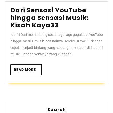
Dari Sensasi YouTube
hingga Sensasi Musik:
Dari
Kisah Kaya33
Sensasi
[ad_1] Dari memposting cover lagu-lagu populer di YouTube
YouTube
hingga merilis musik orisinalnya sendiri, Kaya33 dengan
hingga
cepat menjadi bintang yang sedang naik daun di industri
Sensasi
musik. Dengan vokalnya yang kuat dan
Musik:
Kisah
READ
READ MORE
MORE
Kaya33
Search