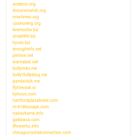
aodecor.org
donorsmatch.org
nowtimes.org
casinoeing.org
livemocha.biz
streetlife.biz
hyves.biz
enoughinfo.net
pinhive.net
warnabet.net
bollym4u.me
bolly2tollyblog.me
pandaclub.me
flyttevask.io
byhous.com
hartfordplazahotel.com
m-918kissapk.com
nabavkame.info
gakbiasa.com
iflowerhu.info
chicagocrystalconnection.com