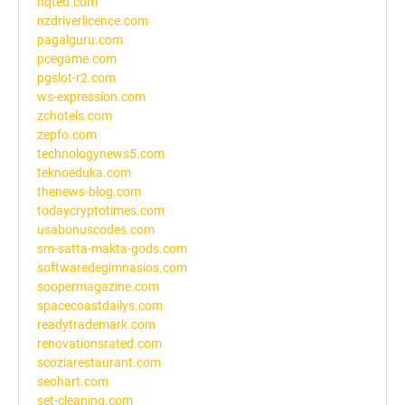
nqted.com
nzdriverlicence.com
pagalguru.com
pcegame.com
pgslot-r2.com
ws-expression.com
zchotels.com
zepfo.com
technologynews5.com
teknoeduka.com
thenews-blog.com
todaycryptotimes.com
usabonuscodes.com
sm-satta-makta-gods.com
softwaredegimnasios.com
soopermagazine.com
spacecoastdailys.com
readytrademark.com
renovationsrated.com
scoziarestaurant.com
seohart.com
set-cleaning.com