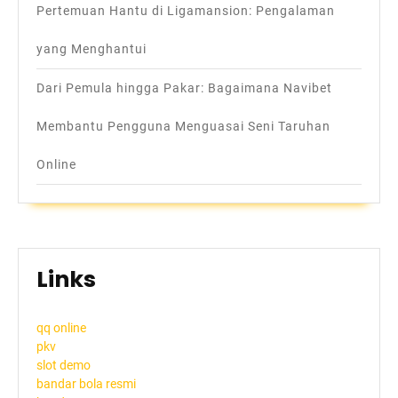
Pertemuan Hantu di Ligamansion: Pengalaman
yang Menghantui
Dari Pemula hingga Pakar: Bagaimana Navibet
Membantu Pengguna Menguasai Seni Taruhan
Online
Links
qq online
pkv
slot demo
bandar bola resmi