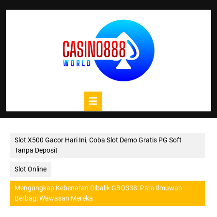
Skip
to
content
Open
Button
Slot X500 Gacor Hari Ini, Coba Slot Demo Gratis PG Soft
Tanpa Deposit
Slot Online
Mengungkap Kebenaran Dibalik GBO338: Para Ilmuwan
Berbagi Wawasan Mereka