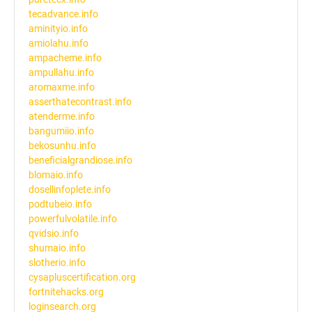
tecadvance.info
aminityio.info
amiolahu.info
ampacheme.info
ampullahu.info
aromaxme.info
asserthatecontrast.info
atenderme.info
bangumiio.info
bekosunhu.info
beneficialgrandiose.info
blomaio.info
dosellinfoplete.info
podtubeio.info
powerfulvolatile.info
qvidsio.info
shumaio.info
slotherio.info
cysapluscertification.org
fortnitehacks.org
loginsearch.org