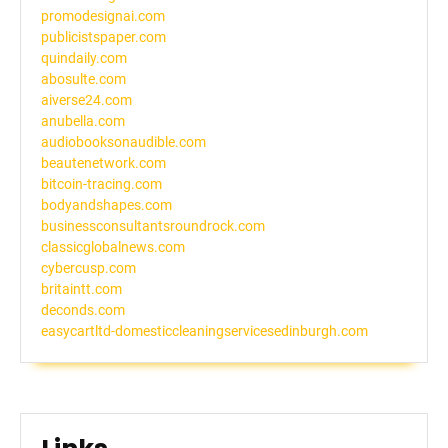
promodesignai.com
publicistspaper.com
quindaily.com
abosulte.com
aiverse24.com
anubella.com
audiobooksonaudible.com
beautenetwork.com
bitcoin-tracing.com
bodyandshapes.com
businessconsultantsroundrock.com
classicglobalnews.com
cybercusp.com
britaintt.com
deconds.com
easycartltd-domesticcleaningservicesedinburgh.com