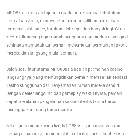
MPO88asia adalah tujuan terpadu untuk semua kebutuhan
permainan Anda, menawarkan beragam pilihan permainan
termasuk slot, poker, taruhan olahraga, dan banyak lagi. Situs
web ini dirancang agar ramah pengguna dan mudah dinavigasi,
sehingga memudahkan pemain menemukan permainan favorit
mereka dan langsung mulai bermain.
Salah satu fitur utama MPO88asia adalah permainan kasino
langsungnya, yang memungkinkan pemain merasakan sensasi
kasino sungguhan dari kenyamanan rumah mereka sendiri.
Dengan dealer langsung dan gameplay waktu nyata, pemain
dapat menikmati pengalaman kasino otentik tanpa harus
meninggalkan ruang tamu mereka.
Selain permainan kasino live, MPO88asia juga menawarkan
berbagai macam permainan slot, mulai dari mesin buah klasik