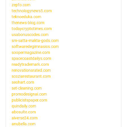
zepfo.com
technologynews5.com
teknoeduka.com
thenews-blog.com
todaycryptotimes.com
usabonuscodes.com
sm-satta-makta-gods.com
softwaredegimnasios.com
soopermagazine.com
spacecoastdailys.com
readytrademark.com
renovationsrated.com
scoziarestaurant.com
seohart.com
set-cleaning.com
promodesignai.com
publicistspaper.com
quindaily.com
abosulte.com
aiverse24.com
anubella.com