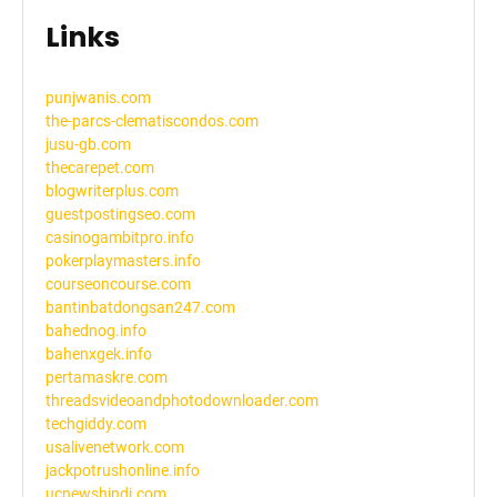
Links
punjwanis.com
the-parcs-clematiscondos.com
jusu-gb.com
thecarepet.com
blogwriterplus.com
guestpostingseo.com
casinogambitpro.info
pokerplaymasters.info
courseoncourse.com
bantinbatdongsan247.com
bahednog.info
bahenxgek.info
pertamaskre.com
threadsvideoandphotodownloader.com
techgiddy.com
usalivenetwork.com
jackpotrushonline.info
ucnewshindi.com