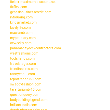
fielder-maximum-discount.net
fitfllex.com
genesisbusinesscredit.com
inforuang.com
kindsmarket.com
luvelylife.com
macramb.com
mypet-diary.com
oxweekly.com
panamacitydeckcontractors.com
westfashions.com
toolshandy.com
travelstager.com
trendinspires.com
rannyephul.com
reportradar360.com
swaggyfashion.com
taraftariumtv10.com
questionquery.com
bodybuildinglegend.com
brilliant-nails.com