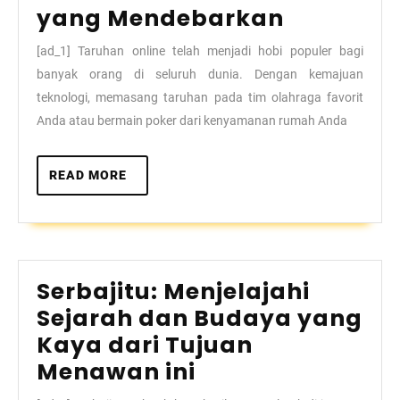
Menang
yang Mendebarkan
Besar
[ad_1] Taruhan online telah menjadi hobi populer bagi
Bersama
banyak orang di seluruh dunia. Dengan kemajuan
Bolapela
teknologi, memasang taruhan pada tim olahraga favorit
Melihat
Anda atau bermain poker dari kenyamanan rumah Anda
Dunia
Taruhan
READ
READ MORE
MORE
Online
yang
Mendeba
Serbajitu: Menjelajahi
Sejarah dan Budaya yang
Kaya dari Tujuan
Serbajitu:
Menawan ini
Menjelajahi