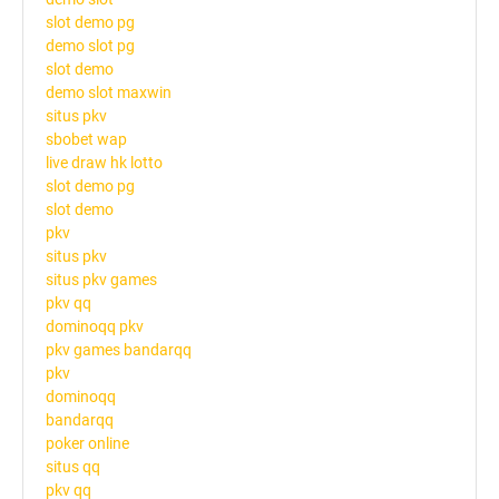
slot demo pg
demo slot pg
slot demo
demo slot maxwin
situs pkv
sbobet wap
live draw hk lotto
slot demo pg
slot demo
pkv
situs pkv
situs pkv games
pkv qq
dominoqq pkv
pkv games bandarqq
pkv
dominoqq
bandarqq
poker online
situs qq
pkv qq