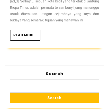
[ad_1] Serbajitu, sebuah kota kecil yang terletak di jantung
Sejarah
Eropa Timur, adalah permata tersembunyi yang menunggu
dan
untuk ditemukan. Dengan sejarahnya yang kaya dan
Budaya
budaya yang semarak, tujuan yang menawan ini
yang
Kaya
READ
READ MORE
MORE
dari
Tujuan
Menawan
ini
Search
Search