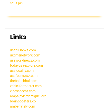
situs pkv
Links
usafullnewz.com
uktimenetwork.com
usaworldnewz.com
todayusaexplore.com
usalocality.com
usafournewz.com
thebalochhal.com
vehicularmaster.com
vibesaccent.com
ampajavierdemiguel.org
brainboosters.co
amberlately.com