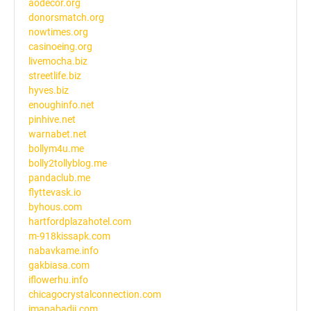
aodecor.org
donorsmatch.org
nowtimes.org
casinoeing.org
livemocha.biz
streetlife.biz
hyves.biz
enoughinfo.net
pinhive.net
warnabet.net
bollym4u.me
bolly2tollyblog.me
pandaclub.me
flyttevask.io
byhous.com
hartfordplazahotel.com
m-918kissapk.com
nabavkame.info
gakbiasa.com
iflowerhu.info
chicagocrystalconnection.com
imanabadii.com