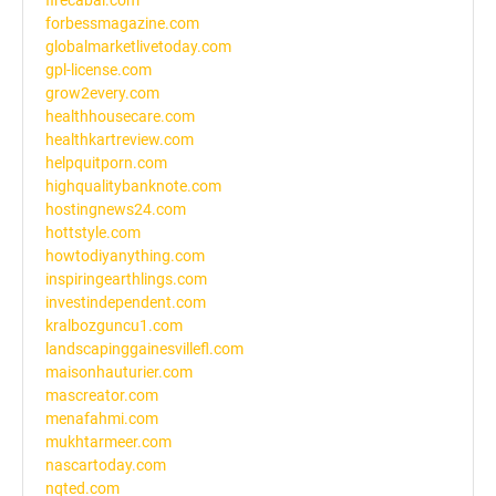
firecabal.com
forbessmagazine.com
globalmarketlivetoday.com
gpl-license.com
grow2every.com
healthhousecare.com
healthkartreview.com
helpquitporn.com
highqualitybanknote.com
hostingnews24.com
hottstyle.com
howtodiyanything.com
inspiringearthlings.com
investindependent.com
kralbozguncu1.com
landscapinggainesvillefl.com
maisonhauturier.com
mascreator.com
menafahmi.com
mukhtarmeer.com
nascartoday.com
nqted.com