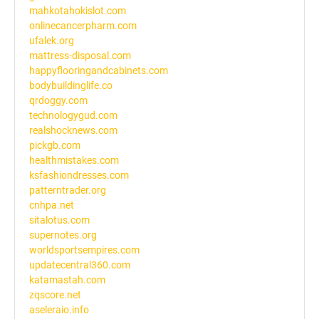
mahkotahokislot.com
onlinecancerpharm.com
ufalek.org
mattress-disposal.com
happyflooringandcabinets.com
bodybuildinglife.co
qrdoggy.com
technologygud.com
realshocknews.com
pickgb.com
healthmistakes.com
ksfashiondresses.com
patterntrader.org
cnhpa.net
sitalotus.com
supernotes.org
worldsportsempires.com
updatecentral360.com
katamastah.com
zqscore.net
aseleraio.info