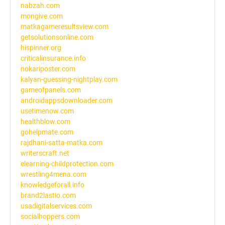
nabzah.com
mongive.com
matkagameresultsview.com
getsolutionsonline.com
hispinner.org
criticalinsurance.info
nokariposter.com
kalyan-guessing-nightplay.com
gameofpanels.com
androidappsdownloader.com
usetimenow.com
healthblow.com
gohelpmate.com
rajdhani-satta-matka.com
writerscraft.net
elearning-childprotection.com
wrestling4mena.com
knowledgeforall.info
brand2lastio.com
usadigitalservices.com
socialhoppers.com