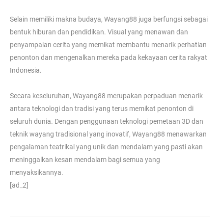
Selain memiliki makna budaya, Wayang88 juga berfungsi sebagai
bentuk hiburan dan pendidikan. Visual yang menawan dan
penyampaian cerita yang memikat membantu menarik perhatian
penonton dan mengenalkan mereka pada kekayaan cerita rakyat
Indonesia.
Secara keseluruhan, Wayang88 merupakan perpaduan menarik
antara teknologi dan tradisi yang terus memikat penonton di
seluruh dunia. Dengan penggunaan teknologi pemetaan 3D dan
teknik wayang tradisional yang inovatif, Wayang88 menawarkan
pengalaman teatrikal yang unik dan mendalam yang pasti akan
meninggalkan kesan mendalam bagi semua yang
menyaksikannya.
[ad_2]
Post