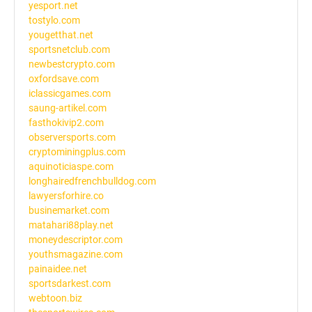
yesport.net
tostylo.com
yougetthat.net
sportsnetclub.com
newbestcrypto.com
oxfordsave.com
iclassicgames.com
saung-artikel.com
fasthokivip2.com
observersports.com
cryptominingplus.com
aquinoticiaspe.com
longhairedfrenchbulldog.com
lawyersforhire.co
businemarket.com
matahari88play.net
moneydescriptor.com
youthsmagazine.com
painaidee.net
sportsdarkest.com
webtoon.biz