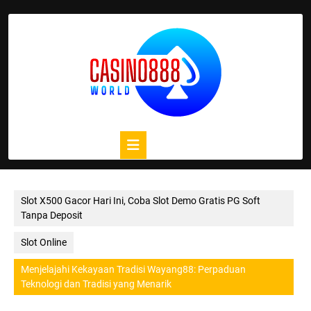
Skip
to
content
Open
Button
Slot X500 Gacor Hari Ini, Coba Slot Demo Gratis PG Soft
Tanpa Deposit
Slot Online
Menjelajahi Kekayaan Tradisi Wayang88: Perpaduan
Teknologi dan Tradisi yang Menarik