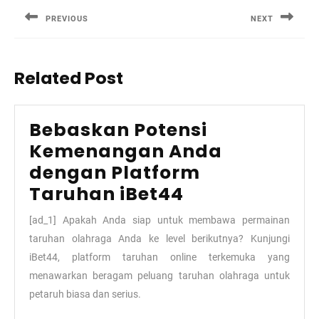
navigation
PREVIOUS
NEXT
Previous
Next
post:
post:
Related Post
Bebaskan Potensi
Kemenangan Anda
dengan Platform
Bebaskan
Taruhan iBet44
Potensi
[ad_1] Apakah Anda siap untuk membawa permainan
Kemenangan
taruhan olahraga Anda ke level berikutnya? Kunjungi
Anda
iBet44, platform taruhan online terkemuka yang
dengan
menawarkan beragam peluang taruhan olahraga untuk
Platform
petaruh biasa dan serius.