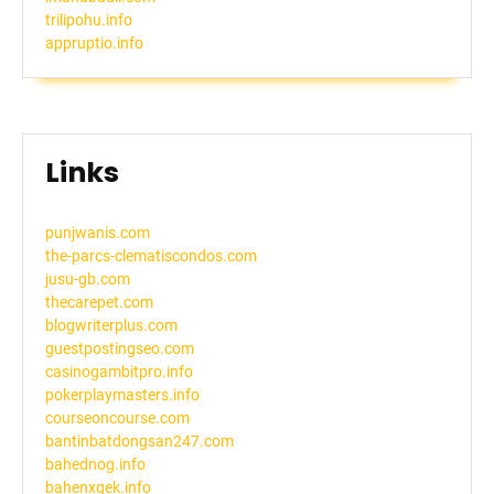
trilipohu.info
appruptio.info
Links
punjwanis.com
the-parcs-clematiscondos.com
jusu-gb.com
thecarepet.com
blogwriterplus.com
guestpostingseo.com
casinogambitpro.info
pokerplaymasters.info
courseoncourse.com
bantinbatdongsan247.com
bahednog.info
bahenxgek.info