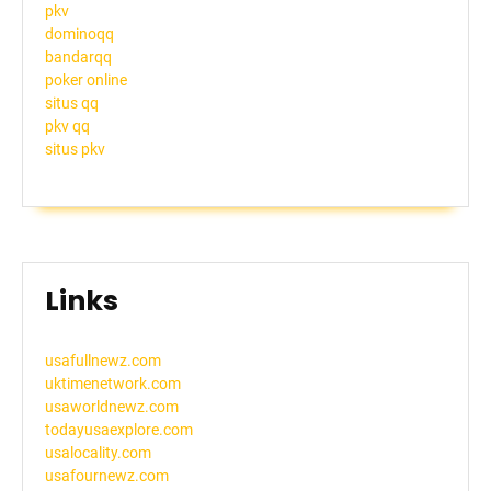
pkv
dominoqq
bandarqq
poker online
situs qq
pkv qq
situs pkv
Links
usafullnewz.com
uktimenetwork.com
usaworldnewz.com
todayusaexplore.com
usalocality.com
usafournewz.com