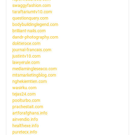
swaggyfashion.com
taraftariumtv10.com
questionquery.com
bodybuildinglegend.com
brilliant-nails.com
dandr-photography.com
dokteroce.com
journal-francais.com
justintv10.com
lawyerule.com
mediamingleseaco.com
mtsmarketingblog.com
nghekiemtien.com
wasirku.com
tejas24.com
poolturbo.com
prachestait.com
artforafghans.info
airvendio.info
healthexe.info
puretecx.info