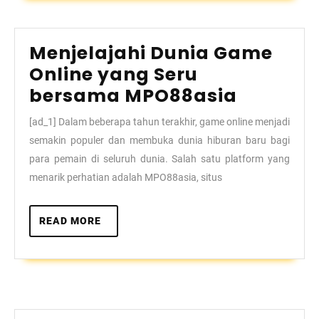
Online
Menjelajahi Dunia Game
Online yang Seru
Menjela
bersama MPO88asia
Dunia
[ad_1] Dalam beberapa tahun terakhir, game online menjadi
Game
semakin populer dan membuka dunia hiburan baru bagi
Online
para pemain di seluruh dunia. Salah satu platform yang
yang
menarik perhatian adalah MPO88asia, situs
Seru
bersam
READ
READ MORE
MORE
MPO88a