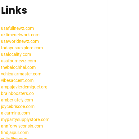
Links
usafullnewz.com
uktimenetwork.com
usaworldnewz.com
todayusaexplore.com
usalocality.com
usafournewz.com
thebalochhal.com
vehicularmaster.com
vibesaccent.com
ampajavierdemiguel.org
brainboosters.co
amberlately.com
joycebriscoe.com
aicarmina.com
mypartysupplystore.com
annforwisconsin.com
findjaipur.com