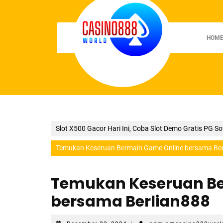
Skip
to
content
HOM
Slot X500 Gacor Hari Ini, Coba Slot Demo Gratis PG So
Temukan Keseruan Bermain Game Online bersama Ber
Temukan Keseruan Be
bersama Berlian888