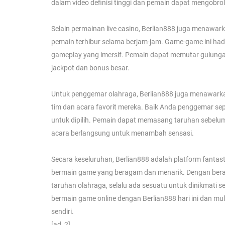
dalam video definisi tinggi dan pemain dapat mengobro
Selain permainan live casino, Berlian888 juga menawar
pemain terhibur selama berjam-jam. Game-game ini ha
gameplay yang imersif. Pemain dapat memutar gulu
jackpot dan bonus besar.
Untuk penggemar olahraga, Berlian888 juga menawarka
tim dan acara favorit mereka. Baik Anda penggemar sepa
untuk dipilih. Pemain dapat memasang taruhan sebelu
acara berlangsung untuk menambah sensasi.
Secara keseluruhan, Berlian888 adalah platform fanta
bermain game yang beragam dan menarik. Dengan berag
taruhan olahraga, selalu ada sesuatu untuk dinikmat
bermain game online dengan Berlian888 hari ini dan m
sendiri.
[ad_2]