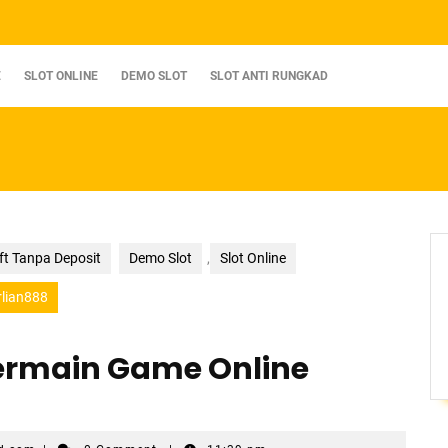
E
SLOT ONLINE
DEMO SLOT
SLOT ANTI RUNGKAD
ft Tanpa Deposit
Demo Slot
,
Slot Online
lian888
rmain Game Online