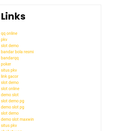
Links
qq online
pkv
slot demo
bandar bola resmi
bandarqq
poker
situs pkv
link gacor
slot demo
slot online
demo slot
slot demo pg
demo slot pg
slot demo
demo slot maxwin
situs pkv