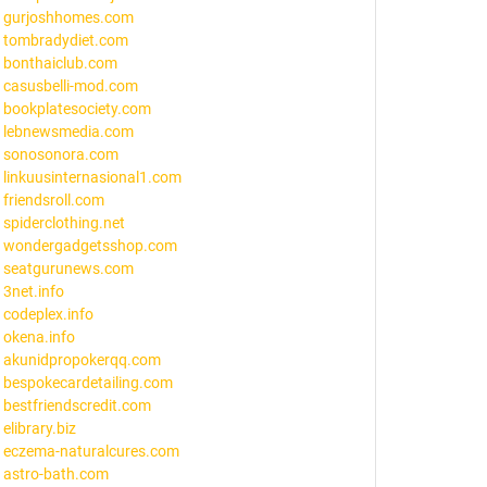
gurjoshhomes.com
tombradydiet.com
bonthaiclub.com
casusbelli-mod.com
bookplatesociety.com
lebnewsmedia.com
sonosonora.com
linkuusinternasional1.com
friendsroll.com
spiderclothing.net
wondergadgetsshop.com
seatgurunews.com
3net.info
codeplex.info
okena.info
akunidpropokerqq.com
bespokecardetailing.com
bestfriendscredit.com
elibrary.biz
eczema-naturalcures.com
astro-bath.com