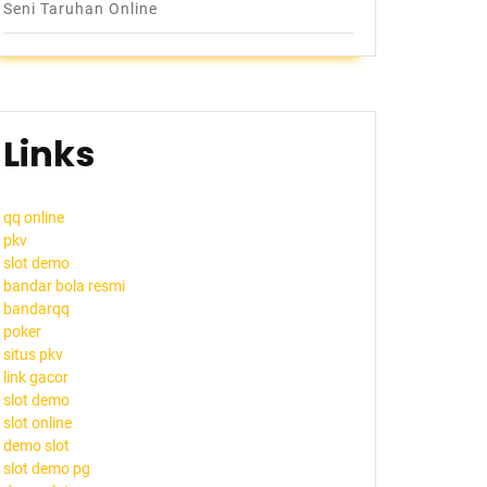
Seni Taruhan Online
Links
qq online
pkv
slot demo
bandar bola resmi
bandarqq
poker
situs pkv
link gacor
slot demo
slot online
demo slot
slot demo pg