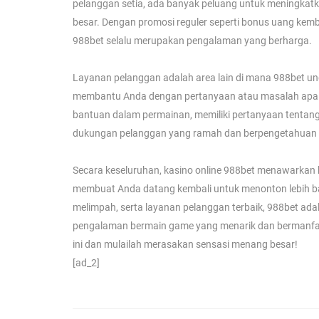
pelanggan setia, ada banyak peluang untuk meningka
besar. Dengan promosi reguler seperti bonus uang kembal
988bet selalu merupakan pengalaman yang berharga.
Layanan pelanggan adalah area lain di mana 988bet un
membantu Anda dengan pertanyaan atau masalah apa 
bantuan dalam permainan, memiliki pertanyaan tentang
dukungan pelanggan yang ramah dan berpengetahuan d
Secara keseluruhan, kasino online 988bet menawarkan 
membuat Anda datang kembali untuk menonton lebih b
melimpah, serta layanan pelanggan terbaik, 988bet ad
pengalaman bermain game yang menarik dan bermanfaat
ini dan mulailah merasakan sensasi menang besar!
[ad_2]
Post