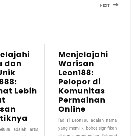
NEXT
Next
post:
elajahi
Menjelajahi
a dan
Warisan
Unik
Leon188:
888:
Pelopor di
hat Lebih
Komunitas
at
Permainan
Menjelajahi
isan
Online
Menjelajahi
Warisan
stiknya
[ad_1] Leon188 adalah nama
Gaya
Leon188:
yang memiliki bobot signifikan
el888 adalah artis
di dunia game online. Sebagai