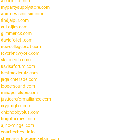
aicarmina.com
mypartysupplystore.com
annforwisconsin.com
findjaipur.com
cultofjim.com
glimmerick.com
davidfollett.com
newcollegebeat.com
reverbnewyork.com
skinmerch.com
usvisaforum.com
bestmovierulz.com
jagalchi-trade.com
loopersound.com
minapenelope.com
justicereformalliance.com
cryptoglax.com
ohiohobbyplus.com
bogothemes.com
ajino-mingei.com
yourfreehost.info
cheapnorthfacejacketsm.com