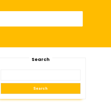
Search
Search