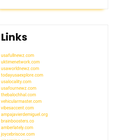
Links
usafullnewz.com
uktimenetwork.com
usaworldnewz.com
todayusaexplore.com
usalocality.com
usafournewz.com
thebalochhal.com
vehicularmaster.com
vibesaccent.com
ampajavierdemiguel.org
brainboosters.co
amberlately.com
joycebriscoe.com