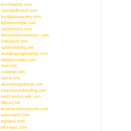
bonthaiclub.com
casusbelli-mod.com
bookplatesociety.com
lebnewsmedia.com
sonosonora.com
linkuusinternasional1.com
friendsroll.com
spiderclothing.net
wondergadgetsshop.com
seatgurunews.com
3net.info
codeplex.info
okena.info
akunidpropokerqq.com
bespokecardetailing.com
bestfriendscredit.com
elibrary.biz
eczema-naturalcures.com
astro-bath.com
aghapal.com
altu-expo.com