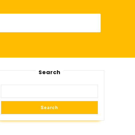
Search
Search