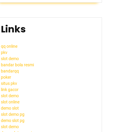
Links
qq online
pkv
slot demo
bandar bola resmi
bandarqq
poker
situs pkv
link gacor
slot demo
slot online
demo slot
slot demo pg
demo slot pg
slot demo