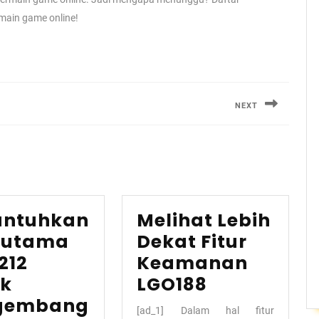
rmain game online!
NEXT
Next
post:
untuhkan
Melihat Lebih
r utama
Dekat Fitur
212
Keamanan
Melihat
uk
LGO188
Lebih
gembang
[ad_1] Dalam hal fitur