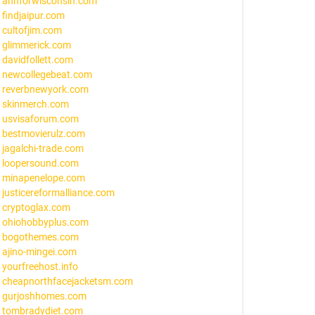
annforwisconsin.com
findjaipur.com
cultofjim.com
glimmerick.com
davidfollett.com
newcollegebeat.com
reverbnewyork.com
skinmerch.com
usvisaforum.com
bestmovierulz.com
jagalchi-trade.com
loopersound.com
minapenelope.com
justicereformalliance.com
cryptoglax.com
ohiohobbyplus.com
bogothemes.com
ajino-mingei.com
yourfreehost.info
cheapnorthfacejacketsm.com
gurjoshhomes.com
tombradydiet.com