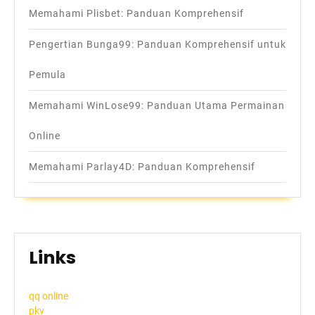
Memahami Plisbet: Panduan Komprehensif
Pengertian Bunga99: Panduan Komprehensif untuk
Pemula
Memahami WinLose99: Panduan Utama Permainan
Online
Memahami Parlay4D: Panduan Komprehensif
Links
qq online
pkv