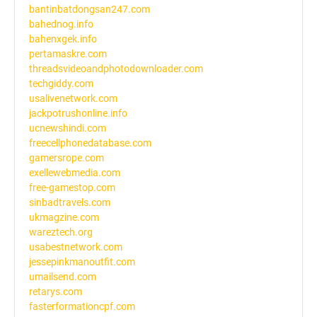
bantinbatdongsan247.com
bahednog.info
bahenxgek.info
pertamaskre.com
threadsvideoandphotodownloader.com
techgiddy.com
usalivenetwork.com
jackpotrushonline.info
ucnewshindi.com
freecellphonedatabase.com
gamersrope.com
exellewebmedia.com
free-gamestop.com
sinbadtravels.com
ukmagzine.com
wareztech.org
usabestnetwork.com
jessepinkmanoutfit.com
umailsend.com
retarys.com
fasterformationcpf.com