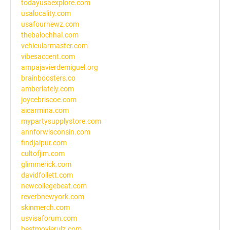
todayusaexplore.com
usalocality.com
usafournewz.com
thebalochhal.com
vehicularmaster.com
vibesaccent.com
ampajavierdemiguel.org
brainboosters.co
amberlately.com
joycebriscoe.com
aicarmina.com
mypartysupplystore.com
annforwisconsin.com
findjaipur.com
cultofjim.com
glimmerick.com
davidfollett.com
newcollegebeat.com
reverbnewyork.com
skinmerch.com
usvisaforum.com
bestmovierulz.com