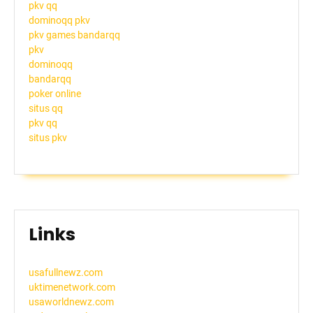
pkv qq
dominoqq pkv
pkv games bandarqq
pkv
dominoqq
bandarqq
poker online
situs qq
pkv qq
situs pkv
Links
usafullnewz.com
uktimenetwork.com
usaworldnewz.com