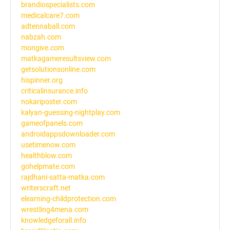
brandiospecialists.com
medicalcare7.com
adtennaball.com
nabzah.com
mongive.com
matkagameresultsview.com
getsolutionsonline.com
hispinner.org
criticalinsurance.info
nokariposter.com
kalyan-guessing-nightplay.com
gameofpanels.com
androidappsdownloader.com
usetimenow.com
healthblow.com
gohelpmate.com
rajdhani-satta-matka.com
writerscraft.net
elearning-childprotection.com
wrestling4mena.com
knowledgeforall.info