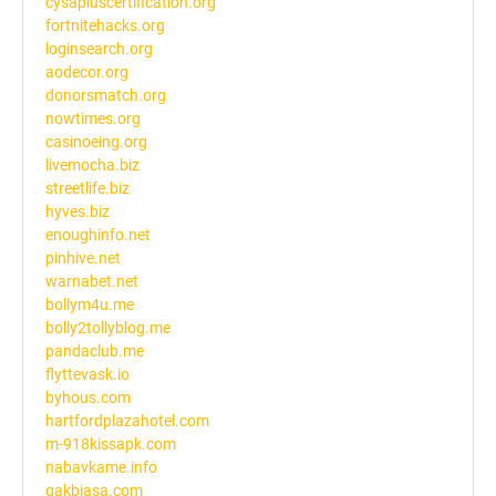
cysapluscertification.org
fortnitehacks.org
loginsearch.org
aodecor.org
donorsmatch.org
nowtimes.org
casinoeing.org
livemocha.biz
streetlife.biz
hyves.biz
enoughinfo.net
pinhive.net
warnabet.net
bollym4u.me
bolly2tollyblog.me
pandaclub.me
flyttevask.io
byhous.com
hartfordplazahotel.com
m-918kissapk.com
nabavkame.info
gakbiasa.com