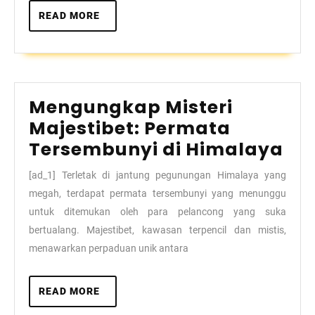
men
READ
READ MORE
MORE
dun
mus
Mengungkap Misteri
Majestibet: Permata
Me
Tersembunyi di Himalaya
Mis
[ad_1] Terletak di jantung pegunungan Himalaya yang
Maj
megah, terdapat permata tersembunyi yang menunggu
Pe
untuk ditemukan oleh para pelancong yang suka
Te
bertualang. Majestibet, kawasan terpencil dan mistis,
di
menawarkan perpaduan unik antara
Hi
READ
READ MORE
MORE