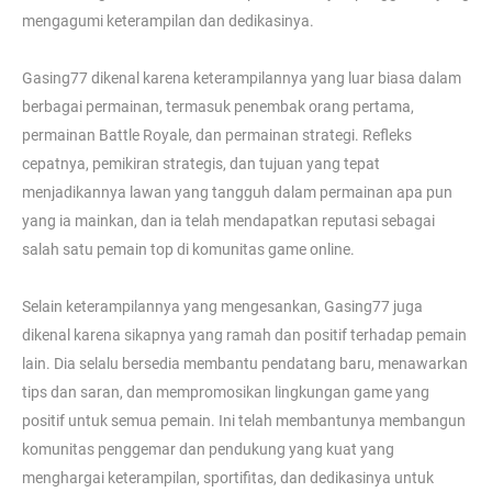
mengagumi keterampilan dan dedikasinya.
Gasing77 dikenal karena keterampilannya yang luar biasa dalam
berbagai permainan, termasuk penembak orang pertama,
permainan Battle Royale, dan permainan strategi. Refleks
cepatnya, pemikiran strategis, dan tujuan yang tepat
menjadikannya lawan yang tangguh dalam permainan apa pun
yang ia mainkan, dan ia telah mendapatkan reputasi sebagai
salah satu pemain top di komunitas game online.
Selain keterampilannya yang mengesankan, Gasing77 juga
dikenal karena sikapnya yang ramah dan positif terhadap pemain
lain. Dia selalu bersedia membantu pendatang baru, menawarkan
tips dan saran, dan mempromosikan lingkungan game yang
positif untuk semua pemain. Ini telah membantunya membangun
komunitas penggemar dan pendukung yang kuat yang
menghargai keterampilan, sportifitas, dan dedikasinya untuk