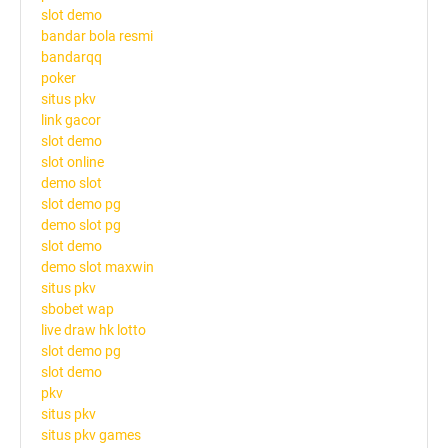
slot demo
bandar bola resmi
bandarqq
poker
situs pkv
link gacor
slot demo
slot online
demo slot
slot demo pg
demo slot pg
slot demo
demo slot maxwin
situs pkv
sbobet wap
live draw hk lotto
slot demo pg
slot demo
pkv
situs pkv
situs pkv games