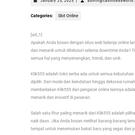
January
January 25, 2025
|
admin@casino888world
25,
2025
Categories:
Slot Online
[ad_1]
Apakah Anda bosan dengan situs web belanja online
dan menarik untuk ditelusuri selama downtime Anda? Tida
semua hal yang menyenangkan, trendi, dan unik.
Klik555 adalah toko serba ada untuk semua kebutuhan b
dipilih. Dari mode dan keindahan hingga dekorasi rumah
membedakan Klik555 dari pengecer online lainnya ada
menarik dan inovatif di pasaran.
Salah satu fitur paling menarik dari Klik555 adalah pil
naik daun. Jika Anda bosan melihat barang-barang lama 
tempat untuk menemukan bakat baru yang segar dan 