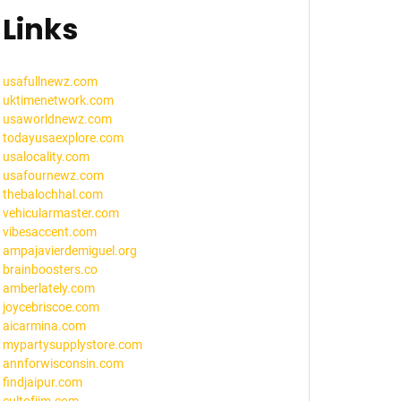
Links
usafullnewz.com
uktimenetwork.com
usaworldnewz.com
todayusaexplore.com
usalocality.com
usafournewz.com
thebalochhal.com
vehicularmaster.com
vibesaccent.com
ampajavierdemiguel.org
brainboosters.co
amberlately.com
joycebriscoe.com
aicarmina.com
mypartysupplystore.com
annforwisconsin.com
findjaipur.com