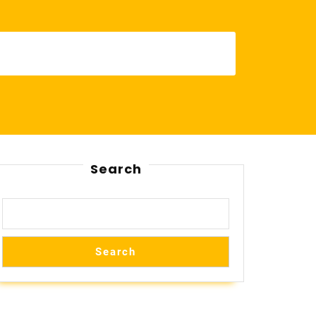
Search
Search