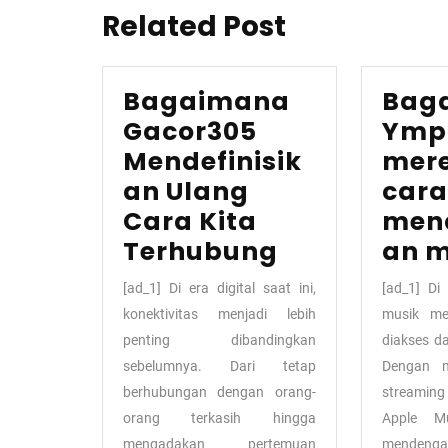
Related Post
Bagaimana
Bag
Gacor305
Ymp
Mendefinisik
mere
an Ulang
cara
Cara Kita
men
Bagaimana
Terhubung
an m
Gacor305
[ad_1] Di era digital saat ini,
[ad_1] Di 
Mendefinisi
konektivitas menjadi lebih
musik me
Ulang
penting dibandingkan
diakses d
Cara
sebelumnya. Dari tetap
Dengan m
Kita
berhubungan dengan orang-
streaming
orang terkasih hingga
Apple M
Terhubung
mengadakan pertemuan
mendenga