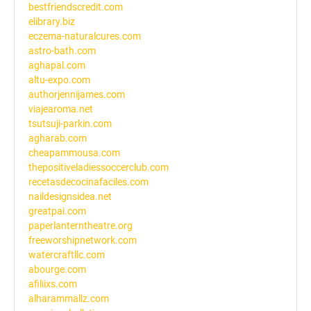
bestfriendscredit.com
elibrary.biz
eczema-naturalcures.com
astro-bath.com
aghapal.com
altu-expo.com
authorjennijames.com
viajearoma.net
tsutsuji-parkin.com
agharab.com
cheapammousa.com
thepositiveladiessoccerclub.com
recetasdecocinafaciles.com
naildesignsidea.net
greatpai.com
paperlanterntheatre.org
freeworshipnetwork.com
watercraftllc.com
abourge.com
afiliixs.com
alharammallz.com