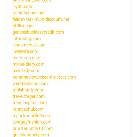
onlyfansheaven.com
lky08.com
ralph-fiennes.net
fielder-maximum-discount.net
fitfllex.com
genesisbusinesscredit.com
inforuang.com
kindsmarket.com
luvelylife.com
macramb.com
mypet-diary.com
oxweekly.com
panamacitydeckcontractors.com
westfashions.com
toolshandy.com
travelstager.com
trendinspires.com
rannyephul.com
reportradar360.com
swaggyfashion.com
taraftariumtv10.com
questionquery.com