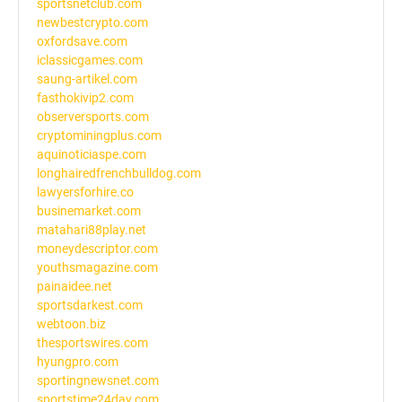
sportsnetclub.com
newbestcrypto.com
oxfordsave.com
iclassicgames.com
saung-artikel.com
fasthokivip2.com
observersports.com
cryptominingplus.com
aquinoticiaspe.com
longhairedfrenchbulldog.com
lawyersforhire.co
businemarket.com
matahari88play.net
moneydescriptor.com
youthsmagazine.com
painaidee.net
sportsdarkest.com
webtoon.biz
thesportswires.com
hyungpro.com
sportingnewsnet.com
sportstime24day.com