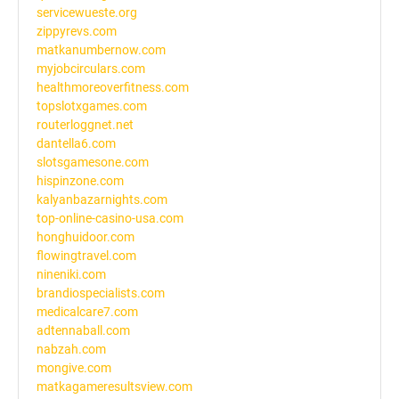
servicewueste.org
zippyrevs.com
matkanumbernow.com
myjobcirculars.com
healthmoreoverfitness.com
topslotxgames.com
routerloggnet.net
dantella6.com
slotsgamesone.com
hispinzone.com
kalyanbazarnights.com
top-online-casino-usa.com
honghuidoor.com
flowingtravel.com
nineniki.com
brandiospecialists.com
medicalcare7.com
adtennaball.com
nabzah.com
mongive.com
matkagameresultsview.com