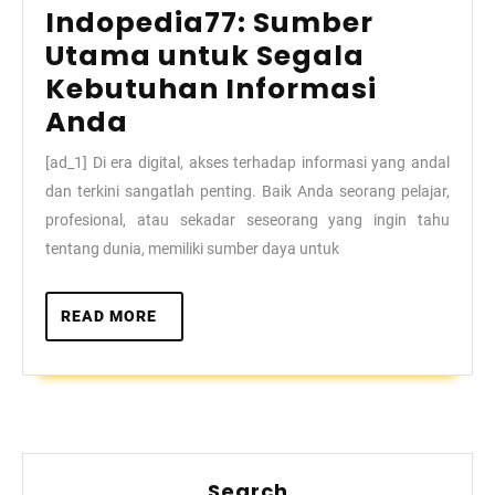
Indopedia77: Sumber
Utama untuk Segala
Kebutuhan Informasi
Indopedia77:
Anda
Sumber
[ad_1] Di era digital, akses terhadap informasi yang andal
Utama
dan terkini sangatlah penting. Baik Anda seorang pelajar,
untuk
profesional, atau sekadar seseorang yang ingin tahu
Segala
tentang dunia, memiliki sumber daya untuk
Kebutuhan
Informasi
READ
READ MORE
MORE
Anda
Search