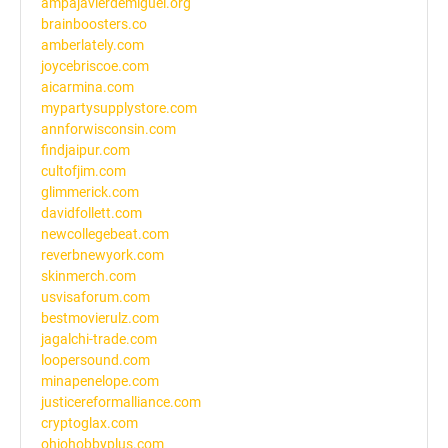
ampajavierdemiguel.org
brainboosters.co
amberlately.com
joycebriscoe.com
aicarmina.com
mypartysupplystore.com
annforwisconsin.com
findjaipur.com
cultofjim.com
glimmerick.com
davidfollett.com
newcollegebeat.com
reverbnewyork.com
skinmerch.com
usvisaforum.com
bestmovierulz.com
jagalchi-trade.com
loopersound.com
minapenelope.com
justicereformalliance.com
cryptoglax.com
ohiohobbyplus.com