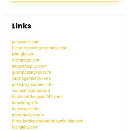
Links
punjwanis.com
the-parcs-clematiscondos.com
jusu-gb.com
thecarepet.com
blogwriterplus.com
guestpostingseo.com
casinogambitpro.info
pokerplaymasters.info
courseoncourse.com
bantinbatdongsan247.com
bahednog.info
bahenxgek.info
pertamaskre.com
threadsvideoandphotodownloader.com
techgiddy.com