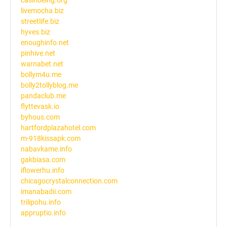
casinoeing.org
livemocha.biz
streetlife.biz
hyves.biz
enoughinfo.net
pinhive.net
warnabet.net
bollym4u.me
bolly2tollyblog.me
pandaclub.me
flyttevask.io
byhous.com
hartfordplazahotel.com
m-918kissapk.com
nabavkame.info
gakbiasa.com
iflowerhu.info
chicagocrystalconnection.com
imanabadii.com
trilipohu.info
appruptio.info