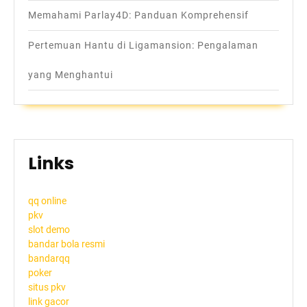
Memahami Parlay4D: Panduan Komprehensif
Pertemuan Hantu di Ligamansion: Pengalaman
yang Menghantui
Links
qq online
pkv
slot demo
bandar bola resmi
bandarqq
poker
situs pkv
link gacor