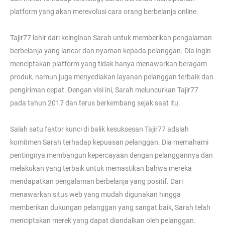
platform yang akan merevolusi cara orang berbelanja online.
Tajir77 lahir dari keinginan Sarah untuk memberikan pengalaman
berbelanja yang lancar dan nyaman kepada pelanggan. Dia ingin
menciptakan platform yang tidak hanya menawarkan beragam
produk, namun juga menyediakan layanan pelanggan terbaik dan
pengiriman cepat. Dengan visi ini, Sarah meluncurkan Tajir77
pada tahun 2017 dan terus berkembang sejak saat itu.
Salah satu faktor kunci di balik kesuksesan Tajir77 adalah
komitmen Sarah terhadap kepuasan pelanggan. Dia memahami
pentingnya membangun kepercayaan dengan pelanggannya dan
melakukan yang terbaik untuk memastikan bahwa mereka
mendapatkan pengalaman berbelanja yang positif. Dari
menawarkan situs web yang mudah digunakan hingga
memberikan dukungan pelanggan yang sangat baik, Sarah telah
menciptakan merek yang dapat diandalkan oleh pelanggan.