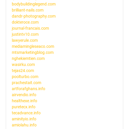
bodybuildinglegend.com
brilliant-nails.com
dandr-photography.com
dokteroce.com
journal-francais.com
justintv10.com
lawyerule.com
mediamingleseaco.com
mtsmarketingblog.com
nghekiemtien.com
wasirku.com
tejas24.com
poolturbo.com
prachestait.com
artforafghans.info
airvendio.info
healthexe.info
puretecx.info
tecadvance.info
aminityio.info
amiolahu.info