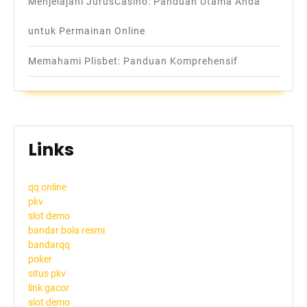
Menjelajahi JurusCasino: Panduan Utama Anda
untuk Permainan Online
Memahami Plisbet: Panduan Komprehensif
Links
qq online
pkv
slot demo
bandar bola resmi
bandarqq
poker
situs pkv
link gacor
slot demo