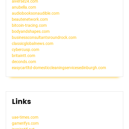
aiverse24.com
anubella.com
audiobooksonaudible.com
beautenetwork.com
bitcoin-tracing.com
bodyandshapes.com
businessconsultantsroundrock.com
classicglobalnews.com
cybercusp.com
britaintt.com
deconds.com
easycartltd-domesticcleaningservicesedinburgh.com
Links
uae-times.com
gamerifys.com