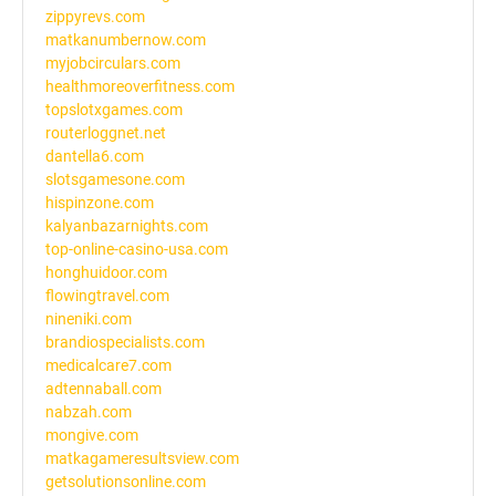
zippyrevs.com
matkanumbernow.com
myjobcirculars.com
healthmoreoverfitness.com
topslotxgames.com
routerloggnet.net
dantella6.com
slotsgamesone.com
hispinzone.com
kalyanbazarnights.com
top-online-casino-usa.com
honghuidoor.com
flowingtravel.com
nineniki.com
brandiospecialists.com
medicalcare7.com
adtennaball.com
nabzah.com
mongive.com
matkagameresultsview.com
getsolutionsonline.com