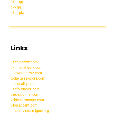
situs qq
pkv qq
situs pkv
Links
usafullnewz.com
uktimenetwork.com
usaworldnewz.com
todayusaexplore.com
usalocality.com
usafournewz.com
thebalochhal.com
vehicularmaster.com
vibesaccent.com
ampajavierdemiguel.org