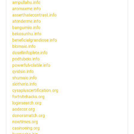
ampullahu.info
aromaxme.info
asserthatecontrast.info
atenderme.info
bangumiio.info
bekosunhu.info
beneficialgrandiose.info
blomaio.info
dosellinfoplete.info
podtubeio.info
powerfulvolatile.info
qvidsio.info
shumaio.info
slotherio.info
cysapluscertification.org
fortnitehacks.org
loginsearch.org
aodecor.org
donorsmatch.org
nowtimes.org
casinoeing.org