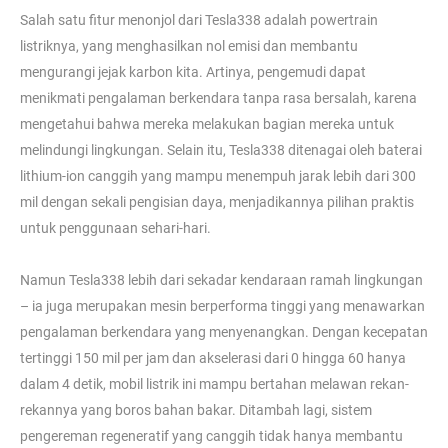
Salah satu fitur menonjol dari Tesla338 adalah powertrain
listriknya, yang menghasilkan nol emisi dan membantu
mengurangi jejak karbon kita. Artinya, pengemudi dapat
menikmati pengalaman berkendara tanpa rasa bersalah, karena
mengetahui bahwa mereka melakukan bagian mereka untuk
melindungi lingkungan. Selain itu, Tesla338 ditenagai oleh baterai
lithium-ion canggih yang mampu menempuh jarak lebih dari 300
mil dengan sekali pengisian daya, menjadikannya pilihan praktis
untuk penggunaan sehari-hari.
Namun Tesla338 lebih dari sekadar kendaraan ramah lingkungan
– ia juga merupakan mesin berperforma tinggi yang menawarkan
pengalaman berkendara yang menyenangkan. Dengan kecepatan
tertinggi 150 mil per jam dan akselerasi dari 0 hingga 60 hanya
dalam 4 detik, mobil listrik ini mampu bertahan melawan rekan-
rekannya yang boros bahan bakar. Ditambah lagi, sistem
pengereman regeneratif yang canggih tidak hanya membantu