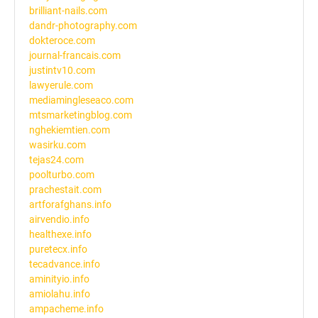
brilliant-nails.com
dandr-photography.com
dokteroce.com
journal-francais.com
justintv10.com
lawyerule.com
mediamingleseaco.com
mtsmarketingblog.com
nghekiemtien.com
wasirku.com
tejas24.com
poolturbo.com
prachestait.com
artforafghans.info
airvendio.info
healthexe.info
puretecx.info
tecadvance.info
aminityio.info
amiolahu.info
ampacheme.info