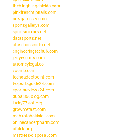
theblingblingshields.com
pinkfrenchtipnails.com
newgamestv.com
sportsgallerys.com
sportsmirrors.net
datasports.net
atasehirescortu.net
engineeringtechub.com
jerryescorts.com
attorneylegal.co
voomb.com
techgadgetpoint.com
tvsportsguide24.com
sportsreviews24.com
dubai360blog.com
lucky77slot.org
growmefast.com
mahkotahokislot.com
onlinecancerpharm.com
ufalek.org
mattress-disposal.com