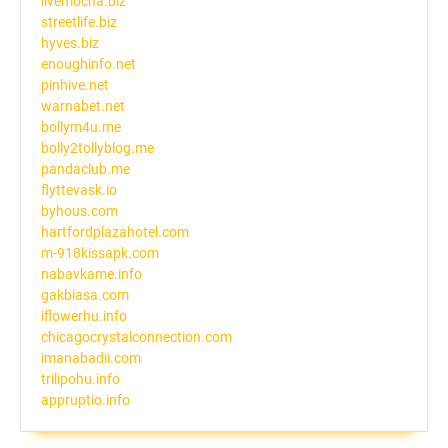
livemocha.biz
streetlife.biz
hyves.biz
enoughinfo.net
pinhive.net
warnabet.net
bollym4u.me
bolly2tollyblog.me
pandaclub.me
flyttevask.io
byhous.com
hartfordplazahotel.com
m-918kissapk.com
nabavkame.info
gakbiasa.com
iflowerhu.info
chicagocrystalconnection.com
imanabadii.com
trilipohu.info
appruptio.info