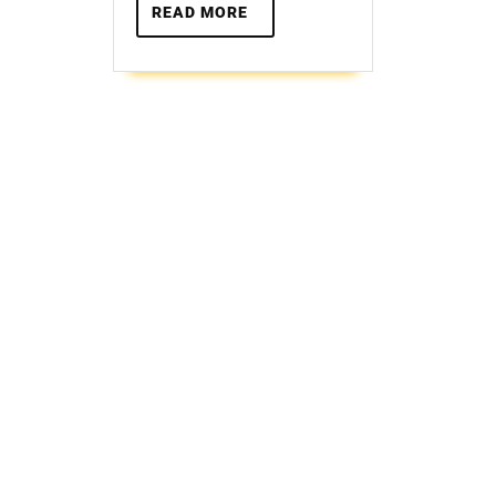
READ
READ MORE
MORE