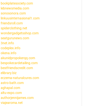
bookplatesociety.com
lebnewsmedia.com
sonosonora.com
linkuusinternasional1.com
friendsroll.com
spiderclothing.net
wondergadgetsshop.com
seatgurunews.com
3net.info
codeplex.info
okena.info
akunidpropokerqq.com
bespokecardetailing.com
bestfriendscredit.com
elibrary.biz
eczema-naturalcures.com
astro-bath.com
aghapal.com
altu-expo.com
authorjennijames.com
viajearoma.net