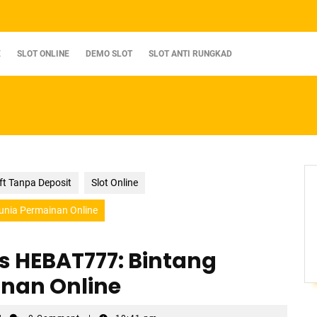
E
SLOT ONLINE
DEMO SLOT
SLOT ANTI RUNGKAD
ft Tanpa Deposit
Slot Online
unia Permainan Online
 HEBAT777: Bintang
inan Online