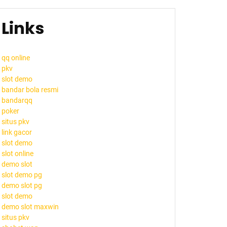
Links
qq online
pkv
slot demo
bandar bola resmi
bandarqq
poker
situs pkv
link gacor
slot demo
slot online
demo slot
slot demo pg
demo slot pg
slot demo
demo slot maxwin
situs pkv