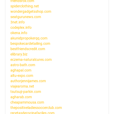
friendsroll.com
spiderclothing.net
wondergadgetsshop.com
seatgurunews.com
3net.info
codeplex.info
okena.info
akunidpropokerqq.com
bespokecardetailing.com
bestfriendscredit.com
elibrary.biz
eczema-naturalcures.com
astro-bath.com
aghapal.com
altu-expo.com
authorjennijames.com
viajearoma.net
tsutsuji-parkin.com
agharab.com
cheapammousa.com
thepositiveladiessoccerclub.com
recetasdecocinafaciles.com