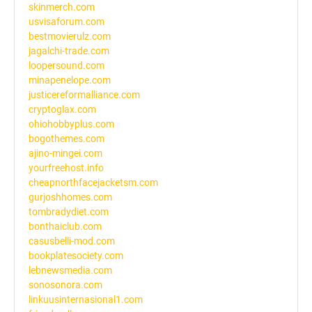
skinmerch.com
usvisaforum.com
bestmovierulz.com
jagalchi-trade.com
loopersound.com
minapenelope.com
justicereformalliance.com
cryptoglax.com
ohiohobbyplus.com
bogothemes.com
ajino-mingei.com
yourfreehost.info
cheapnorthfacejacketsm.com
gurjoshhomes.com
tombradydiet.com
bonthaiclub.com
casusbelli-mod.com
bookplatesociety.com
lebnewsmedia.com
sonosonora.com
linkuusinternasional1.com