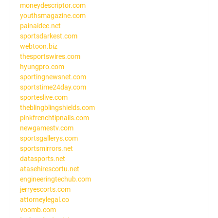
moneydescriptor.com
youthsmagazine.com
painaidee.net
sportsdarkest.com
webtoon.biz
thesportswires.com
hyungpro.com
sportingnewsnet.com
sportstime24day.com
sporteslive.com
theblingblingshields.com
pinkfrenchtipnails.com
newgamestv.com
sportsgallerys.com
sportsmirrors.net
datasports.net
atasehirescortu.net
engineeringtechub.com
jerryescorts.com
attorneylegal.co
voomb.com