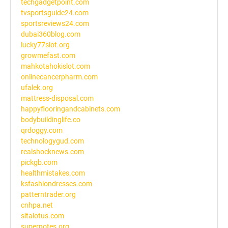
techgadgetpoint.com
tvsportsguide24.com
sportsreviews24.com
dubai360blog.com
lucky77slot.org
growmefast.com
mahkotahokislot.com
onlinecancerpharm.com
ufalek.org
mattress-disposal.com
happyflooringandcabinets.com
bodybuildinglife.co
qrdoggy.com
technologygud.com
realshocknews.com
pickgb.com
healthmistakes.com
ksfashiondresses.com
patterntrader.org
cnhpa.net
sitalotus.com
supernotes.org