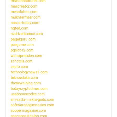
maisonhauturier.com
mascreator.com
menafahmi.com
mukhtarmeer.com
nascartoday.com
nqted.com
nzdriverlicence.com
pagalguru.com
pcegame.com
pgslot-r2.com
ws-expression.com
zchotels.com
zepfo.com
technologynews5.com
teknoeduka.com
thenews-blog.com
todaycryptotimes.com
usabonuscodes.com
sm-satta-makta-gods.com
softwaredegimnasios.com
soopermagazine.com
spacecoastdailys.com