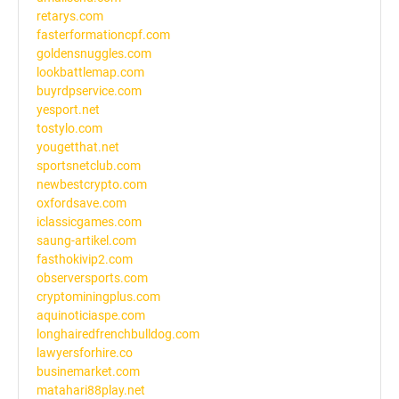
retarys.com
fasterformationcpf.com
goldensnuggles.com
lookbattlemap.com
buyrdpservice.com
yesport.net
tostylo.com
yougetthat.net
sportsnetclub.com
newbestcrypto.com
oxfordsave.com
iclassicgames.com
saung-artikel.com
fasthokivip2.com
observersports.com
cryptominingplus.com
aquinoticiaspe.com
longhairedfrenchbulldog.com
lawyersforhire.co
businemarket.com
matahari88play.net