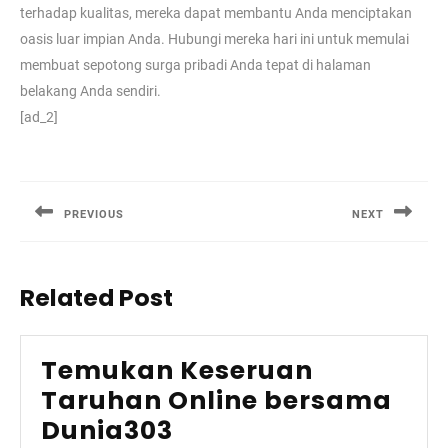
terhadap kualitas, mereka dapat membantu Anda menciptakan
oasis luar impian Anda. Hubungi mereka hari ini untuk memulai
membuat sepotong surga pribadi Anda tepat di halaman
belakang Anda sendiri.
[ad_2]
Post
navigation
PREVIOUS
NEXT
Previous
Next
post:
post:
Related Post
Temukan Keseruan
Taruhan Online bersama
Temukan
Dunia303