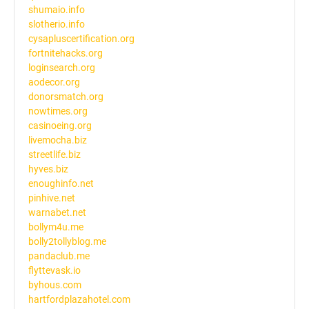
shumaio.info
slotherio.info
cysapluscertification.org
fortnitehacks.org
loginsearch.org
aodecor.org
donorsmatch.org
nowtimes.org
casinoeing.org
livemocha.biz
streetlife.biz
hyves.biz
enoughinfo.net
pinhive.net
warnabet.net
bollym4u.me
bolly2tollyblog.me
pandaclub.me
flyttevask.io
byhous.com
hartfordplazahotel.com