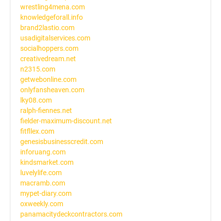
wrestling4mena.com
knowledgeforall.info
brand2lastio.com
usadigitalservices.com
socialhoppers.com
creativedream.net
n2315.com
getwebonline.com
onlyfansheaven.com
lky08.com
ralph-fiennes.net
fielder-maximum-discount.net
fitfllex.com
genesisbusinesscredit.com
inforuang.com
kindsmarket.com
luvelylife.com
macramb.com
mypet-diary.com
oxweekly.com
panamacitydeckcontractors.com