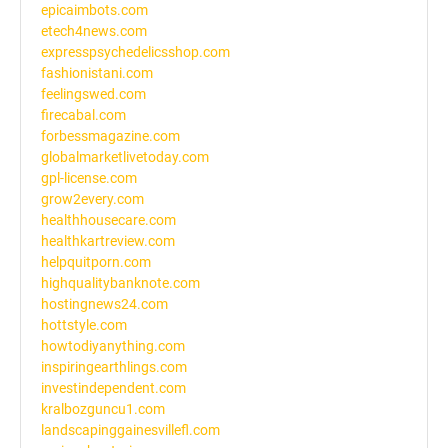
epicaimbots.com
etech4news.com
expresspsychedelicsshop.com
fashionistani.com
feelingswed.com
firecabal.com
forbessmagazine.com
globalmarketlivetoday.com
gpl-license.com
grow2every.com
healthhousecare.com
healthkartreview.com
helpquitporn.com
highqualitybanknote.com
hostingnews24.com
hottstyle.com
howtodiyanything.com
inspiringearthlings.com
investindependent.com
kralbozguncu1.com
landscapinggainesvillefl.com