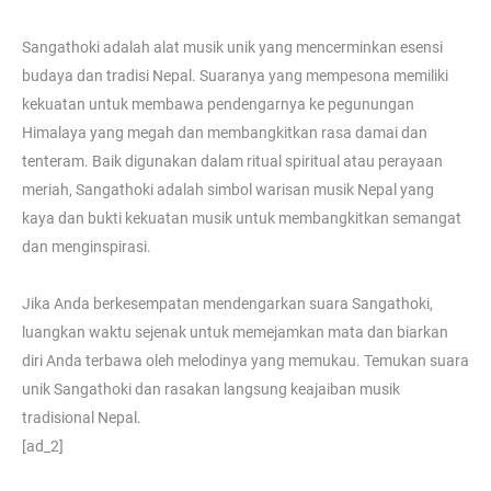
Sangathoki adalah alat musik unik yang mencerminkan esensi
budaya dan tradisi Nepal. Suaranya yang mempesona memiliki
kekuatan untuk membawa pendengarnya ke pegunungan
Himalaya yang megah dan membangkitkan rasa damai dan
tenteram. Baik digunakan dalam ritual spiritual atau perayaan
meriah, Sangathoki adalah simbol warisan musik Nepal yang
kaya dan bukti kekuatan musik untuk membangkitkan semangat
dan menginspirasi.
Jika Anda berkesempatan mendengarkan suara Sangathoki,
luangkan waktu sejenak untuk memejamkan mata dan biarkan
diri Anda terbawa oleh melodinya yang memukau. Temukan suara
unik Sangathoki dan rasakan langsung keajaiban musik
tradisional Nepal.
[ad_2]