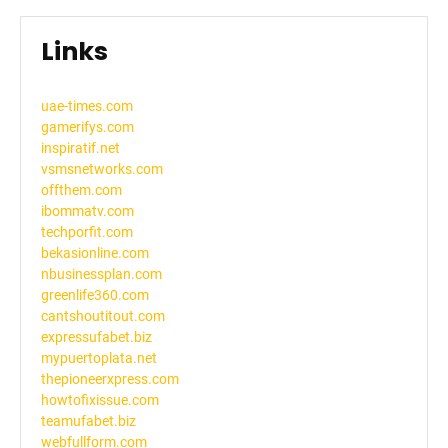
Links
uae-times.com
gamerifys.com
inspiratif.net
vsmsnetworks.com
offthem.com
ibommatv.com
techporfit.com
bekasionline.com
nbusinessplan.com
greenlife360.com
cantshoutitout.com
expressufabet.biz
mypuertoplata.net
thepioneerxpress.com
howtofixissue.com
teamufabet.biz
webfullform.com