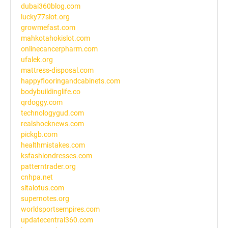
dubai360blog.com
lucky77slot.org
growmefast.com
mahkotahokislot.com
onlinecancerpharm.com
ufalek.org
mattress-disposal.com
happyflooringandcabinets.com
bodybuildinglife.co
qrdoggy.com
technologygud.com
realshocknews.com
pickgb.com
healthmistakes.com
ksfashiondresses.com
patterntrader.org
cnhpa.net
sitalotus.com
supernotes.org
worldsportsempires.com
updatecentral360.com