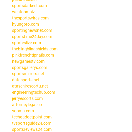
sportsdarkest.com
webtoon.biz
thesportswires.com
hyungpro.com
sportingnewsnet.com
sportstime24day.com
sporteslive.com
theblingblingshields.com
pinkfrenchtipnails.com
newgamestv.com
sportsgallerys.com
sportsmirrors.net
datasports.net
atasehirescortu.net
engineeringtechub.com
jerryescorts.com
attorneylegal.co
voomb.com
techgadgetpoint.com
tvsportsguide24.com
sportsreviews24.com