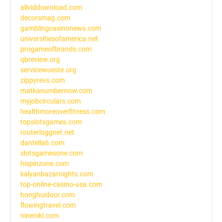
allviddownload.com
decorsmag.com
gamblingcasinonews.com
universitiesofamerica.net
progameofbrands.com
qbreview.org
servicewueste.org
zippyrevs.com
matkanumbernow.com
myjobcirculars.com
healthmoreoverfitness.com
topslotxgames.com
routerloggnet.net
dantella6.com
slotsgamesone.com
hispinzone.com
kalyanbazarnights.com
top-online-casino-usa.com
honghuidoor.com
flowingtravel.com
nineniki.com