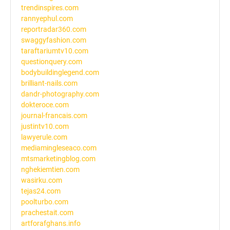
trendinspires.com
rannyephul.com
reportradar360.com
swaggyfashion.com
taraftariumtv10.com
questionquery.com
bodybuildinglegend.com
brilliant-nails.com
dandr-photography.com
dokteroce.com
journal-francais.com
justintv10.com
lawyerule.com
mediamingleseaco.com
mtsmarketingblog.com
nghekiemtien.com
wasirku.com
tejas24.com
poolturbo.com
prachestait.com
artforafghans.info