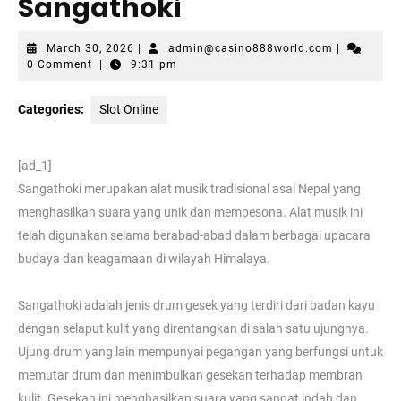
Sangathoki
March
admin@casi
March 30, 2026
|
admin@casino888world.com
|
30,
0 Comment
|
9:31 pm
2026
Categories:
Slot Online
[ad_1]
Sangathoki merupakan alat musik tradisional asal Nepal yang
menghasilkan suara yang unik dan mempesona. Alat musik ini
telah digunakan selama berabad-abad dalam berbagai upacara
budaya dan keagamaan di wilayah Himalaya.
Sangathoki adalah jenis drum gesek yang terdiri dari badan kayu
dengan selaput kulit yang direntangkan di salah satu ujungnya.
Ujung drum yang lain mempunyai pegangan yang berfungsi untuk
memutar drum dan menimbulkan gesekan terhadap membran
kulit. Gesekan ini menghasilkan suara yang sangat indah dan