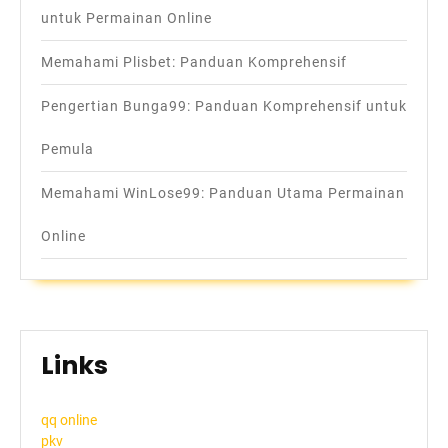
untuk Permainan Online
Memahami Plisbet: Panduan Komprehensif
Pengertian Bunga99: Panduan Komprehensif untuk
Pemula
Memahami WinLose99: Panduan Utama Permainan
Online
Links
qq online
pkv