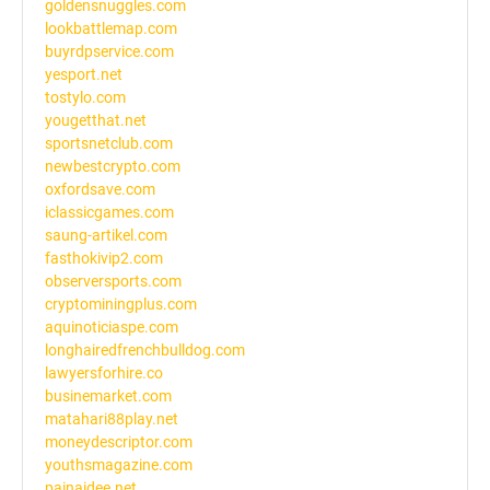
goldensnuggles.com
lookbattlemap.com
buyrdpservice.com
yesport.net
tostylo.com
yougetthat.net
sportsnetclub.com
newbestcrypto.com
oxfordsave.com
iclassicgames.com
saung-artikel.com
fasthokivip2.com
observersports.com
cryptominingplus.com
aquinoticiaspe.com
longhairedfrenchbulldog.com
lawyersforhire.co
businemarket.com
matahari88play.net
moneydescriptor.com
youthsmagazine.com
painaidee.net