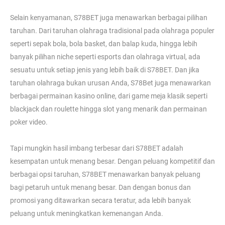
Selain kenyamanan, S78BET juga menawarkan berbagai pilihan
taruhan. Dari taruhan olahraga tradisional pada olahraga populer
seperti sepak bola, bola basket, dan balap kuda, hingga lebih
banyak pilihan niche seperti esports dan olahraga virtual, ada
sesuatu untuk setiap jenis yang lebih baik di S78BET. Dan jika
taruhan olahraga bukan urusan Anda, S78Bet juga menawarkan
berbagai permainan kasino online, dari game meja klasik seperti
blackjack dan roulette hingga slot yang menarik dan permainan
poker video.
Tapi mungkin hasil imbang terbesar dari S78BET adalah
kesempatan untuk menang besar. Dengan peluang kompetitif dan
berbagai opsi taruhan, S78BET menawarkan banyak peluang
bagi petaruh untuk menang besar. Dan dengan bonus dan
promosi yang ditawarkan secara teratur, ada lebih banyak
peluang untuk meningkatkan kemenangan Anda.