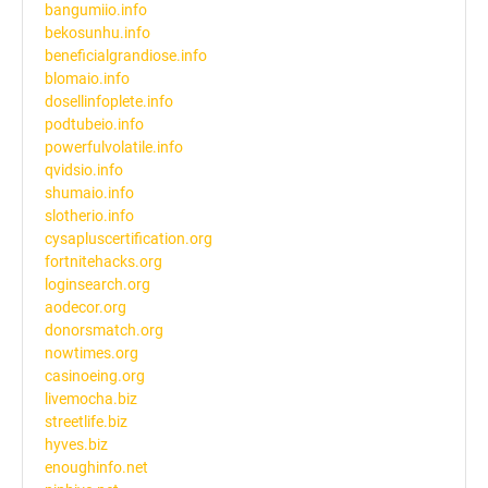
bangumiio.info
bekosunhu.info
beneficialgrandiose.info
blomaio.info
dosellinfoplete.info
podtubeio.info
powerfulvolatile.info
qvidsio.info
shumaio.info
slotherio.info
cysapluscertification.org
fortnitehacks.org
loginsearch.org
aodecor.org
donorsmatch.org
nowtimes.org
casinoeing.org
livemocha.biz
streetlife.biz
hyves.biz
enoughinfo.net