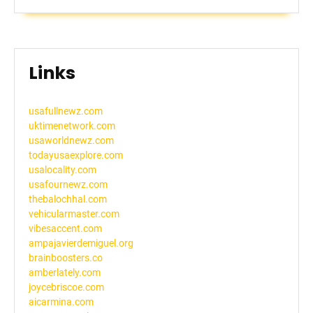
Links
usafullnewz.com
uktimenetwork.com
usaworldnewz.com
todayusaexplore.com
usalocality.com
usafournewz.com
thebalochhal.com
vehicularmaster.com
vibesaccent.com
ampajavierdemiguel.org
brainboosters.co
amberlately.com
joycebriscoe.com
aicarmina.com