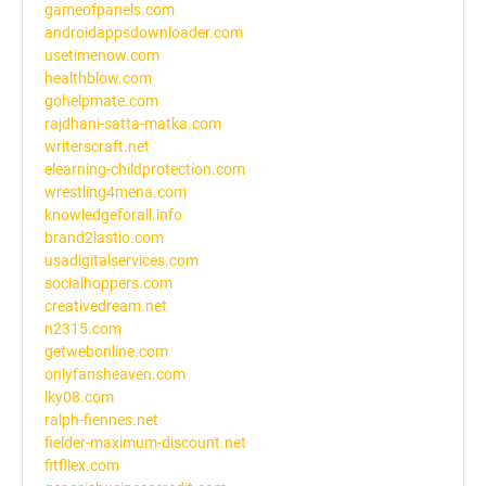
gameofpanels.com
androidappsdownloader.com
usetimenow.com
healthblow.com
gohelpmate.com
rajdhani-satta-matka.com
writerscraft.net
elearning-childprotection.com
wrestling4mena.com
knowledgeforall.info
brand2lastio.com
usadigitalservices.com
socialhoppers.com
creativedream.net
n2315.com
getwebonline.com
onlyfansheaven.com
lky08.com
ralph-fiennes.net
fielder-maximum-discount.net
fitfllex.com