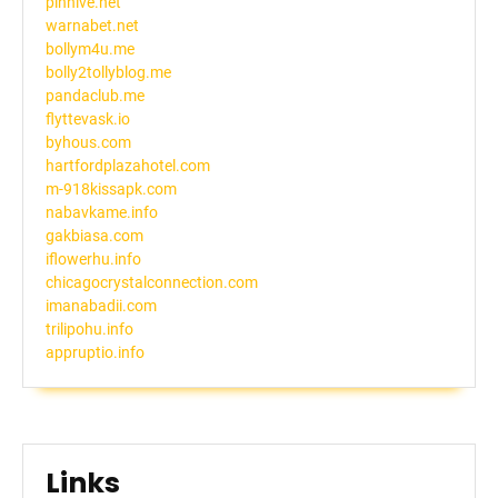
pinhive.net
warnabet.net
bollym4u.me
bolly2tollyblog.me
pandaclub.me
flyttevask.io
byhous.com
hartfordplazahotel.com
m-918kissapk.com
nabavkame.info
gakbiasa.com
iflowerhu.info
chicagocrystalconnection.com
imanabadii.com
trilipohu.info
appruptio.info
Links