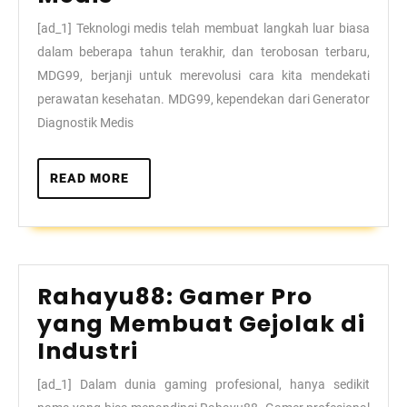
Terobosan
[ad_1] Teknologi medis telah membuat langkah luar biasa
Terbaru
dalam beberapa tahun terakhir, dan terobosan terbaru,
dalam
MDG99, berjanji untuk merevolusi cara kita mendekati
Teknologi
perawatan kesehatan. MDG99, kependekan dari Generator
Medis
Diagnostik Medis
READ
READ MORE
MORE
Rahayu88: Gamer Pro
yang Membuat Gejolak di
Rahayu88:
Industri
Gamer
[ad_1] Dalam dunia gaming profesional, hanya sedikit
Pro