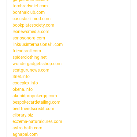
tombradydiet.com
bonthaiclub.com
casusbelli-mod.com
bookplatesociety.com
lebnewsmedia.com
sonosonora.com
linkuusinternasional1.com
friendsroll.com
spiderclothing.net
wondergadgetsshop.com
seatgurunews.com
3net.info
codeplex.info
okena.info
akunidpropokerqq.com
bespokecardetailing.com
bestfriendscredit.com
elibrary.biz
eczema-naturalcures.com
astro-bath.com
aghapal.com