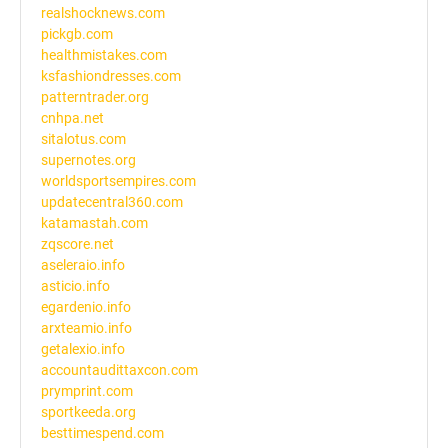
realshocknews.com
pickgb.com
healthmistakes.com
ksfashiondresses.com
patterntrader.org
cnhpa.net
sitalotus.com
supernotes.org
worldsportsempires.com
updatecentral360.com
katamastah.com
zqscore.net
aseleraio.info
asticio.info
egardenio.info
arxteamio.info
getalexio.info
accountaudittaxcon.com
prymprint.com
sportkeeda.org
besttimespend.com