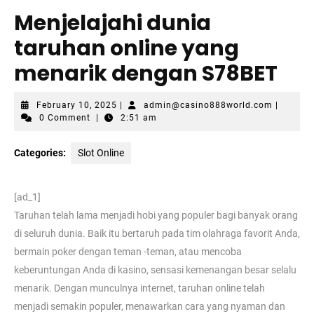
Menjelajahi dunia
taruhan online yang
menarik dengan S78BET
February
admin@c
February 10, 2025
|
admin@casino888world.com
|
10,
0 Comment
|
2:51 am
2025
Categories:
Slot Online
[ad_1]
Taruhan telah lama menjadi hobi yang populer bagi banyak orang
di seluruh dunia. Baik itu bertaruh pada tim olahraga favorit Anda,
bermain poker dengan teman -teman, atau mencoba
keberuntungan Anda di kasino, sensasi kemenangan besar selalu
menarik. Dengan munculnya internet, taruhan online telah
menjadi semakin populer, menawarkan cara yang nyaman dan