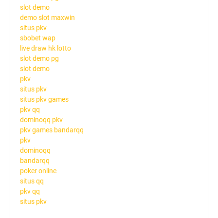
slot demo
demo slot maxwin
situs pkv
sbobet wap
live draw hk lotto
slot demo pg
slot demo
pkv
situs pkv
situs pkv games
pkv qq
dominoqq pkv
pkv games bandarqq
pkv
dominoqq
bandarqq
poker online
situs qq
pkv qq
situs pkv