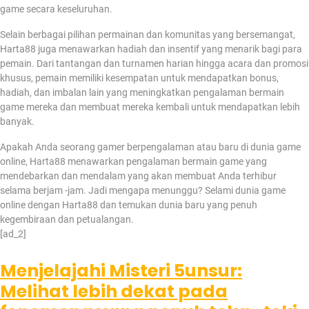
game secara keseluruhan.
Selain berbagai pilihan permainan dan komunitas yang bersemangat,
Harta88 juga menawarkan hadiah dan insentif yang menarik bagi para
pemain. Dari tantangan dan turnamen harian hingga acara dan promosi
khusus, pemain memiliki kesempatan untuk mendapatkan bonus,
hadiah, dan imbalan lain yang meningkatkan pengalaman bermain
game mereka dan membuat mereka kembali untuk mendapatkan lebih
banyak.
Apakah Anda seorang gamer berpengalaman atau baru di dunia game
online, Harta88 menawarkan pengalaman bermain game yang
mendebarkan dan mendalam yang akan membuat Anda terhibur
selama berjam -jam. Jadi mengapa menunggu? Selami dunia game
online dengan Harta88 dan temukan dunia baru yang penuh
kegembiraan dan petualangan.
[ad_2]
Menjelajahi Misteri 5unsur:
Melihat lebih dekat pada