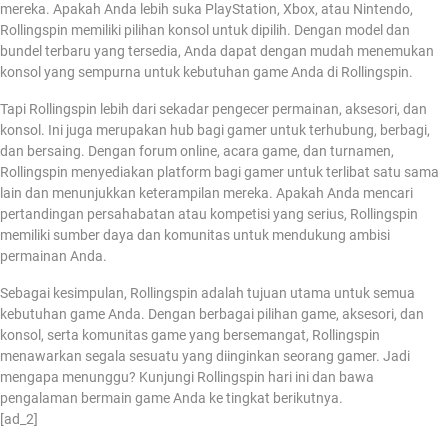
mereka. Apakah Anda lebih suka PlayStation, Xbox, atau Nintendo,
Rollingspin memiliki pilihan konsol untuk dipilih. Dengan model dan
bundel terbaru yang tersedia, Anda dapat dengan mudah menemukan
konsol yang sempurna untuk kebutuhan game Anda di Rollingspin.
Tapi Rollingspin lebih dari sekadar pengecer permainan, aksesori, dan
konsol. Ini juga merupakan hub bagi gamer untuk terhubung, berbagi,
dan bersaing. Dengan forum online, acara game, dan turnamen,
Rollingspin menyediakan platform bagi gamer untuk terlibat satu sama
lain dan menunjukkan keterampilan mereka. Apakah Anda mencari
pertandingan persahabatan atau kompetisi yang serius, Rollingspin
memiliki sumber daya dan komunitas untuk mendukung ambisi
permainan Anda.
Sebagai kesimpulan, Rollingspin adalah tujuan utama untuk semua
kebutuhan game Anda. Dengan berbagai pilihan game, aksesori, dan
konsol, serta komunitas game yang bersemangat, Rollingspin
menawarkan segala sesuatu yang diinginkan seorang gamer. Jadi
mengapa menunggu? Kunjungi Rollingspin hari ini dan bawa
pengalaman bermain game Anda ke tingkat berikutnya.
[ad_2]