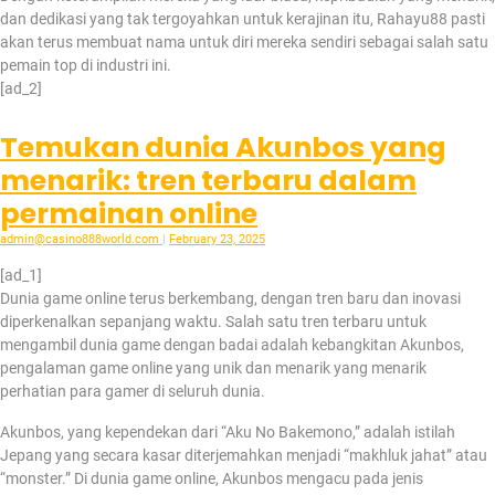
dan dedikasi yang tak tergoyahkan untuk kerajinan itu, Rahayu88 pasti
akan terus membuat nama untuk diri mereka sendiri sebagai salah satu
pemain top di industri ini.
[ad_2]
Temukan dunia Akunbos yang
menarik: tren terbaru dalam
permainan online
admin@casino888world.com
|
February 23, 2025
[ad_1]
Dunia game online terus berkembang, dengan tren baru dan inovasi
diperkenalkan sepanjang waktu. Salah satu tren terbaru untuk
mengambil dunia game dengan badai adalah kebangkitan Akunbos,
pengalaman game online yang unik dan menarik yang menarik
perhatian para gamer di seluruh dunia.
Akunbos, yang kependekan dari “Aku No Bakemono,” adalah istilah
Jepang yang secara kasar diterjemahkan menjadi “makhluk jahat” atau
“monster.” Di dunia game online, Akunbos mengacu pada jenis