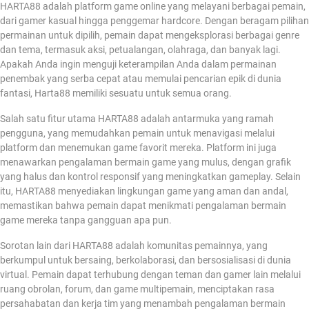
HARTA88 adalah platform game online yang melayani berbagai pemain,
dari gamer kasual hingga penggemar hardcore. Dengan beragam pilihan
permainan untuk dipilih, pemain dapat mengeksplorasi berbagai genre
dan tema, termasuk aksi, petualangan, olahraga, dan banyak lagi.
Apakah Anda ingin menguji keterampilan Anda dalam permainan
penembak yang serba cepat atau memulai pencarian epik di dunia
fantasi, Harta88 memiliki sesuatu untuk semua orang.
Salah satu fitur utama HARTA88 adalah antarmuka yang ramah
pengguna, yang memudahkan pemain untuk menavigasi melalui
platform dan menemukan game favorit mereka. Platform ini juga
menawarkan pengalaman bermain game yang mulus, dengan grafik
yang halus dan kontrol responsif yang meningkatkan gameplay. Selain
itu, HARTA88 menyediakan lingkungan game yang aman dan andal,
memastikan bahwa pemain dapat menikmati pengalaman bermain
game mereka tanpa gangguan apa pun.
Sorotan lain dari HARTA88 adalah komunitas pemainnya, yang
berkumpul untuk bersaing, berkolaborasi, dan bersosialisasi di dunia
virtual. Pemain dapat terhubung dengan teman dan gamer lain melalui
ruang obrolan, forum, dan game multipemain, menciptakan rasa
persahabatan dan kerja tim yang menambah pengalaman bermain