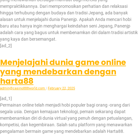
mempraktikkannya. Dari mempromosikan perhatian dan relaksasi
hingga terhubung dengan budaya dan tradisi Jepang, ada banyak
alasan untuk menjelajahi dunia Panenjp. Apakah Anda mencari hobi
baru atau hanya ingin menghargai keindahan seni Jepang, Panenjp
adalah cara yang bagus untuk membenamkan diri dalam tradisi artistik
yang kaya dan bersemangat.
[ad_2]
Menjelajahi dunia game online
yang mendebarkan dengan
harta88
admin@casino888world.com
|
February 22, 2025
[ad_1]
Permainan online telah menjadi hobi populer bagi orang -orang dari
segala usia. Dengan kemajuan teknologi, pemain sekarang dapat
membenamkan diri di dunia virtual yang penuh dengan petualangan,
kompetisi, dan kegembiraan. Salah satu platform yang menawarkan
pengalaman bermain game yang mendebarkan adalah Harta88.