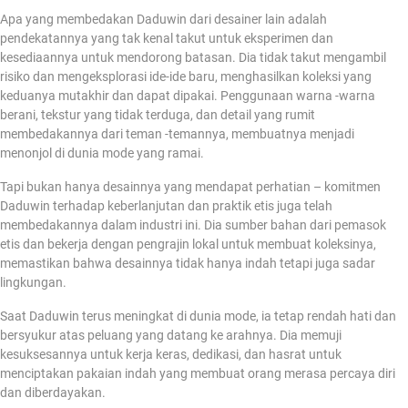
Apa yang membedakan Daduwin dari desainer lain adalah
pendekatannya yang tak kenal takut untuk eksperimen dan
kesediaannya untuk mendorong batasan. Dia tidak takut mengambil
risiko dan mengeksplorasi ide-ide baru, menghasilkan koleksi yang
keduanya mutakhir dan dapat dipakai. Penggunaan warna -warna
berani, tekstur yang tidak terduga, dan detail yang rumit
membedakannya dari teman -temannya, membuatnya menjadi
menonjol di dunia mode yang ramai.
Tapi bukan hanya desainnya yang mendapat perhatian – komitmen
Daduwin terhadap keberlanjutan dan praktik etis juga telah
membedakannya dalam industri ini. Dia sumber bahan dari pemasok
etis dan bekerja dengan pengrajin lokal untuk membuat koleksinya,
memastikan bahwa desainnya tidak hanya indah tetapi juga sadar
lingkungan.
Saat Daduwin terus meningkat di dunia mode, ia tetap rendah hati dan
bersyukur atas peluang yang datang ke arahnya. Dia memuji
kesuksesannya untuk kerja keras, dedikasi, dan hasrat untuk
menciptakan pakaian indah yang membuat orang merasa percaya diri
dan diberdayakan.