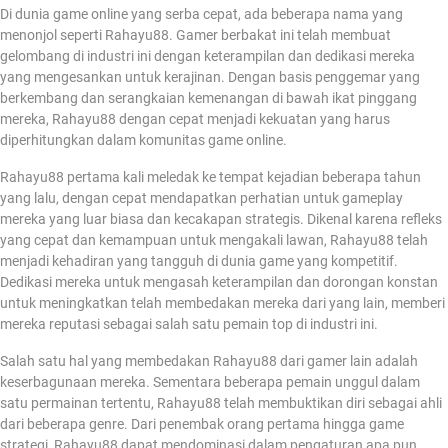
Di dunia game online yang serba cepat, ada beberapa nama yang
menonjol seperti Rahayu88. Gamer berbakat ini telah membuat
gelombang di industri ini dengan keterampilan dan dedikasi mereka
yang mengesankan untuk kerajinan. Dengan basis penggemar yang
berkembang dan serangkaian kemenangan di bawah ikat pinggang
mereka, Rahayu88 dengan cepat menjadi kekuatan yang harus
diperhitungkan dalam komunitas game online.
Rahayu88 pertama kali meledak ke tempat kejadian beberapa tahun
yang lalu, dengan cepat mendapatkan perhatian untuk gameplay
mereka yang luar biasa dan kecakapan strategis. Dikenal karena refleks
yang cepat dan kemampuan untuk mengakali lawan, Rahayu88 telah
menjadi kehadiran yang tangguh di dunia game yang kompetitif.
Dedikasi mereka untuk mengasah keterampilan dan dorongan konstan
untuk meningkatkan telah membedakan mereka dari yang lain, memberi
mereka reputasi sebagai salah satu pemain top di industri ini.
Salah satu hal yang membedakan Rahayu88 dari gamer lain adalah
keserbagunaan mereka. Sementara beberapa pemain unggul dalam
satu permainan tertentu, Rahayu88 telah membuktikan diri sebagai ahli
dari beberapa genre. Dari penembak orang pertama hingga game
strategi, Rahayu88 dapat mendominasi dalam pengaturan apa pun,