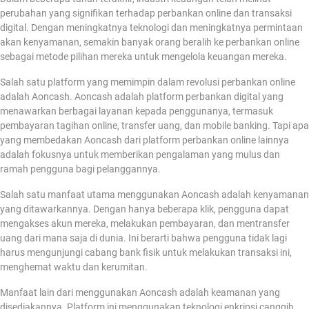
perubahan yang signifikan terhadap perbankan online dan transaksi
digital. Dengan meningkatnya teknologi dan meningkatnya permintaan
akan kenyamanan, semakin banyak orang beralih ke perbankan online
sebagai metode pilihan mereka untuk mengelola keuangan mereka.
Salah satu platform yang memimpin dalam revolusi perbankan online
adalah Aoncash. Aoncash adalah platform perbankan digital yang
menawarkan berbagai layanan kepada penggunanya, termasuk
pembayaran tagihan online, transfer uang, dan mobile banking. Tapi apa
yang membedakan Aoncash dari platform perbankan online lainnya
adalah fokusnya untuk memberikan pengalaman yang mulus dan
ramah pengguna bagi pelanggannya.
Salah satu manfaat utama menggunakan Aoncash adalah kenyamanan
yang ditawarkannya. Dengan hanya beberapa klik, pengguna dapat
mengakses akun mereka, melakukan pembayaran, dan mentransfer
uang dari mana saja di dunia. Ini berarti bahwa pengguna tidak lagi
harus mengunjungi cabang bank fisik untuk melakukan transaksi ini,
menghemat waktu dan kerumitan.
Manfaat lain dari menggunakan Aoncash adalah keamanan yang
disediakannya. Platform ini menggunakan teknologi enkripsi canggih