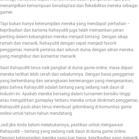
menampilkan kemampuan beradaptasi dan fleksibilitas mereka sebagai
gamer.
Tapi bukan hanya keterampilan mereka yang mendapat perhatian –
kepribadian dan karisma Rahayu88 juga telah memainkan peran
penting dalam kebangkitan mereka menjadi bintang. Dengan sikap
ramah dan menarik, Rahayu88 dengan cepat menjadi favorit
penggemar, menarik pemirsa dari seluruh dunia dengan aliran mereka
yang menghibur dan komentar menarik.
Saat Rahayu88 terus naik pangkat di dunia game online, masa depan
mereka terlihat lebih cerah dari sebelumnya. Dengan basis penggemar
yang berkembang dan serangkaian kemenangan yang mengesankan,
jelas bahwa Rahayu88 adalah bintang yang sedang naik daun di
industri ini. Apakah mereka bersaing dalam turnamen berisiko tinggi
atau mengalirkan gameplay terbaru mereka untuk dinikmati penggemar,
Rahayu88 pasti akan terus membuat gelombang di komunitas game
online untuk tahun-tahun mendatang.
Jadi jika Anda belum melakukannya, pastikan untuk mengawasi
Rahayu88 – bintang yang sedang naik daun di dunia game online.
Dengan keterampilan mereka yang luar biasa, kepribadian yang menarik,